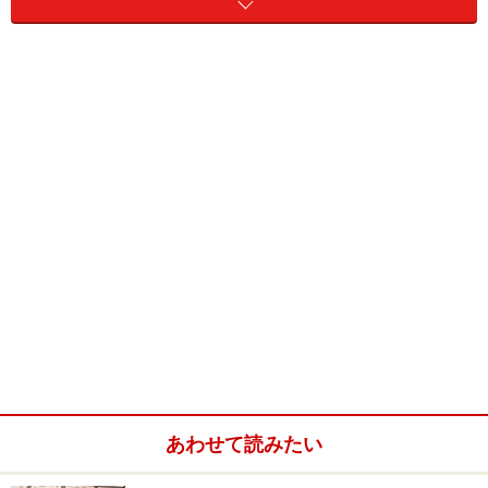
う。
爬虫類の脱皮は、一般的なイメージとして「
成長して体
が大きくなったから、皮膚がきつくなって、それを脱
ぐ
」という感じですが、ちょっとソレとは違います。
一番わかりやすく言えば、私たちの「
垢（あか）
」と同
じです。つまり我々人間が「成長するから、垢を落と
す」わけではないのと同じように、両爬も必ずしも「成
長するから脱皮する」ということではありません。
私たち人間も含めて、動物の皮膚は「真皮」と「表皮」
に分かれています。
表皮は、外界からの刺激から体を守るためにあるもの
で、特に両生類と爬虫類では「乾燥」に耐えるかどうか
あわせて読みたい
で表皮の構造に違いがあります。