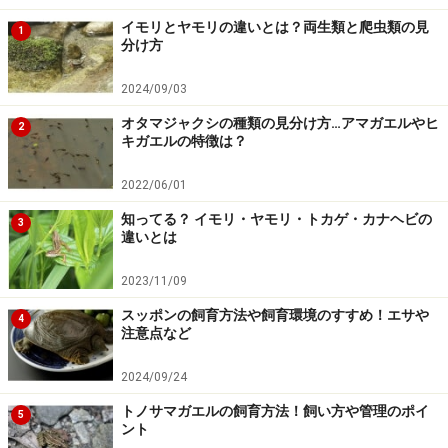
したがって、結論を言えば、脱皮の頻度にルールはあり
イモリとヤモリの違いとは？両生類と爬虫類の見
1
ません。
分け方
2024/09/03
ただし、その個体に適した環境で理想的な成長ができる
オタマジャクシの種類の見分け方…アマガエルやヒ
飼育をしてあげると、ヘビやヤモリの仲間は、比較的決
2
キガエルの特徴は？
まった周期で脱皮することが多いようです。
2022/06/01
よく聞くのは、幼体時のヘビで2週間に1回の割合で脱皮
知ってる？ イモリ・ヤモリ・トカゲ・カナヘビの
3
するとかです。
違いとは
逆に、パイソンの成体などのように大型の個体の場合は
2023/11/09
1年に1回しか脱皮しないようなこともあります。
スッポンの飼育方法や飼育環境のすすめ！エサや
4
注意点など
ですから、脱皮の頻度というのは、それほど気にするコ
トではないように思えますが、不健全な脱皮を、不定期
2024/09/24
に行うよりも、健全な脱皮を定期的に行っている方が、
トノサマガエルの飼育方法！飼い方や管理のポイ
5
ント
こちらの精神衛生上もいいわけです。