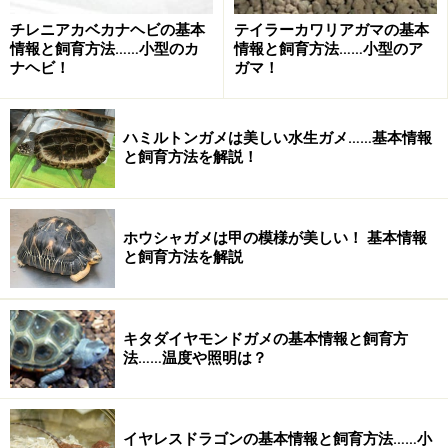
空間から古い角質層が浮いてとれるのが「脱皮」という
チレニアカベカナヘビの基本
テイラーカワリアガマの基本
わけです。
情報と飼育方法……小型のカ
情報と飼育方法……小型のア
ナヘビ！
ガマ！
カメやワニは、ケラチンの分泌の休眠期間がないため、
ヘビやトカゲのような脱皮にはならないのです。
ハミルトンガメは美しい水生ガメ……基本情報
ただ、カメの場合はケラチンの分泌量に季節による変動
と飼育方法を解説！
があるため、甲板にいわゆる「年輪」ができる場合が多
く、年齢を知ることに利用されます。
ただし、いつまでも古くなった角質層に覆われているわ
ホウシャガメは甲の模様が美しい！ 基本情報
と飼育方法を解説
けにもいきませんから、ときどき甲板やワニの場合はウ
ロコがポロリとはげ落ちるわけです。もちろん、健全な
証拠ですので心配する必要はありません。
キタダイヤモンドガメの基本情報と飼育方
私たち人間の「垢」も表皮の古い角質がはげ落ちてきた
法……温度や照明は？
ものですから、両爬の脱皮とそういう意味では同じとい
うことになります。
イヤレスドラゴンの基本情報と飼育方法……小