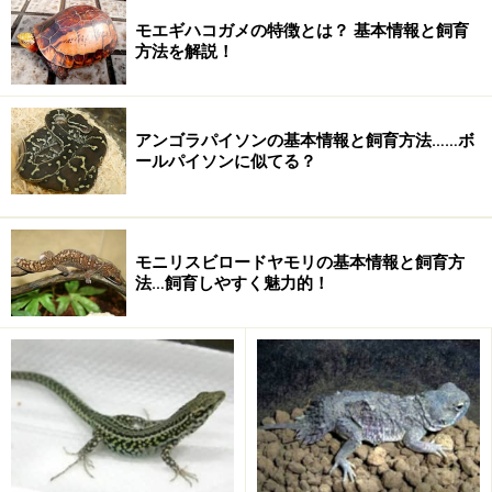
モエギハコガメの特徴とは？ 基本情報と飼育
この表皮は、硬質のタンパク質である「
ケラチン
」を分
方法を解説！
泌してます。表皮の一番外側の細胞はケラチンを大量に
含むことで死んで、ケラチンの層を作って表皮を覆って
その下の真皮を守ります。このケラチンの層が角質層で
アンゴラパイソンの基本情報と飼育方法……ボ
ールパイソンに似てる？
す。ちなみにケラチンは、私たち人間の毛髪や爪にも多
く含まれています。
このケラチンの分泌は、カメやワニの場合は継続的に行
モニリスビロードヤモリの基本情報と飼育方
法…飼育しやすく魅力的！
われていますが、両生類やトカゲ、ヘビの場合、分泌に
休眠期間があります。
つまり
「ケラチン分泌」→「角質層形成」→「ケラチン分泌休
眠」→「ケラチン分泌」→「角質層形成」→・・・
となるわけです。ですから、古い角質層と新しい角質層
は連続しないため、間に空間ができてしまいます。その