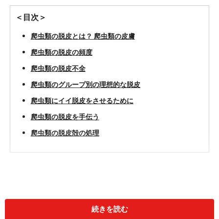
＜目次＞
爬虫類の脱皮とは？ 爬虫類の皮膚
爬虫類の脱皮の頻度
爬虫類の脱皮不全
爬虫類のグループ別の理想的な脱皮
爬虫類にイイ脱皮をさせるために
爬虫類の脱皮を手伝う
爬虫類の脱皮殻の処理
蛇や爬虫類の脱皮とは？ 爬虫類の皮膚
続きを読む
まず、爬虫類にとって脱皮とは何かを確認してみましょ