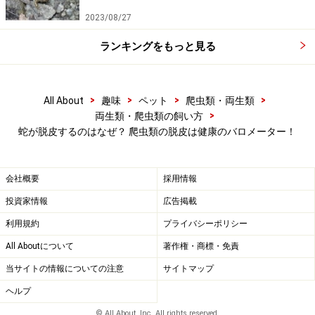
やはり普段の観察から、脱皮の記録をつけて、その個体
2023/08/27
の個性を把握しておくことは良いに越したことではあり
ランキングをもっと見る
ません。
>
>
>
>
All About
趣味
ペット
爬虫類・両生類
爬虫類の脱皮不全
>
両生類・爬虫類の飼い方
蛇が脱皮するのはなぜ？ 爬虫類の脱皮は健康のバロメーター！
このように、飼育においても重要な脱皮ですが、しばし
ば私たち飼育者を冷や冷やさせるのが「
脱皮不全
」で
す。
会社概要
採用情報
投資家情報
広告掲載
つまり、理想的でない脱皮のことです。
利用規約
プライバシーポリシー
どのような脱皮が理想的かは、以降で詳しく説明すると
All Aboutについて
著作権・商標・免責
して、一般的な脱皮不全は
当サイトの情報についての注意
サイトマップ
・
ヘビの場合
・・・脱皮した皮が細かい断片になってい
ヘルプ
る。また、その断片が脱皮後の体表にくっついたままに
なっている。
© All About, Inc. All rights reserved.