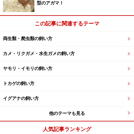
型のアガマ！
このように、「古いモノと新しいモノが入れ替わる」と
いう体の現象を「
新陳代謝
」と言いますが、両爬の脱皮
はまさに「新陳代謝」というわけです。ですから正常な
この記事に関連するテーマ
脱皮は、正常な新陳代謝をしている証拠、という意味
で、両爬の脱皮は健康のバロメータと言えるわけです。
両生類・爬虫類の飼い方
カメ・リクガメ・水生ガメの飼い方
サキシマスジオの脱皮
ヤモリ・イモリの飼い方
爬虫類の脱皮の頻度
トカゲの飼い方
よく、受ける質問なのですが、脱皮の頻度というのは何
イグアナの飼い方
か決まりがあるのでしょうか？
他のテーマも見る
おそらく、彼らの中の何らかの因子の都合という決まり
人気記事ランキング
はあるのでしょうが、まだよくわかっていません。