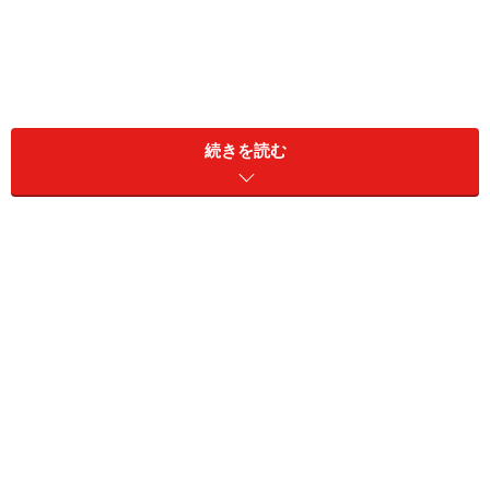
受験生にとって、冬休みは最後の山場。でも怖いのが、
続きを読む
クリスマス、大晦日、お正月とイベント続きの年末年始
ということ。気がゆるんだり夜更かしが続いたりしない
ように心がけたいところ。
というのも、一度乱れた生活習慣を、元に戻すのはなか
なか大変。そこで、ぜひ守って欲しいのが「休むのは2
日間まで」というルール。3日間以上休むと、頭までな
まってしまいます。お休みは、大晦日と元日の2日間に
とどめておきましょう。
受験生にとって理想的な年末年始・お正月の過ごし方