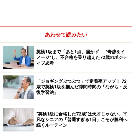
を、スケジュール表にしてみたので参考にして下さい。
日付
冬休み・年末年始の過ごし方
～12月29日
通常通りの受験勉強
あわせて読みたい
午前中を中心に勉強
12月30日
英検1級まで「あと1点」届かず……“奇跡をイ
午後は自分の部屋の大掃除
メージ”し、不合格を乗り越えた72歳のポジテ
ィブ思考
12月31日
家の手伝い（大掃除など）
「ジョギングぶつぶつ」で定着率アップ！ 72
朝8時には起床
歳で英検1級を掴んだ隙間時間の「ながら・反
1月1日
初詣で合格祈願
復学習法」
午前中は簡単な暗記もの
1月2日
“英検1級に合格した72歳“は天才じゃない。平
午後は親戚回りなど
凡なシニアの「普通すぎる1日」こそが勝利へ
続くルーティン
1月3日
午前中は簡単勉強