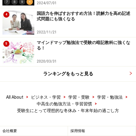
2024/07/01
冬休み宙に勉強習慣を夜型から朝型へ
国語力を伸ばすおすすめ方法！読解力を高め記述
4
受験生というと、夜遅くまで勉強するというイメージが
式問題にも強くなる
ありますね。でも、これは間違い。夜型の勉強スタイル
2022/11/21
は、効果が低いことが科学的に証明されています。
マインドマップ勉強法で受験の暗記教科に強くな
5
る！
受験生にとって理想的な勉強スタイル。それはズバリ
「朝型の勉強スタイル」です。数学など特に思考力が問
2020/03/31
われる教科は、午前中に勉強するのが理想的。また、朝
ランキングをもっと見る
型の勉強スタイルは、早寝早起きの生活習慣の確立にも
つながり、まさに理にかなっているのです。
>
>
>
>
All About
ビジネス・学習
学習・受験
学習・勉強法
夜更かしは受験生の天敵。かつてガイドの教え子の中に
>
中高生の勉強方法・学習習慣
受験生にとって理想的な冬休み・年末年始の過ごし方
も、入試本番で「眠くなってしまって、試験に全然集中
できなかった」という子がいました。どうやら夜型の勉
強が原因だったようです。
会社概要
採用情報