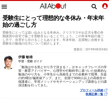
受験生にとって理想的な冬休み・年末年
始の過ごし方
受験生にとっては追い込みとなる冬休み。クリスマスやお正月を塾の冬
期講習や自宅で過ごす受験生もいることでしょう。この年末年始の過ご
し方で、合否すら分けることもあります。年末年始、志望校に合格する
受験生の勉強の仕方について紹介します。
更新日：
2019年08月04日
伊藤 敏雄
学習・受験 ガイド
「勉強はやる気とやり方で決まる！」がキャッチフレーズの学
習・教育アドバイザー。心理学や行動科学に基づいた効果的な
勉強のやり方を、小学生から高校生までの全教科で指導。生徒
の約9割が偏差値アップ。また、全国で5000人以上の高校生や
保護者に、学習メソッドやモチベーションアップ講座などの講
演活動を行ってきた。
プロフィール詳細
執筆記事一覧