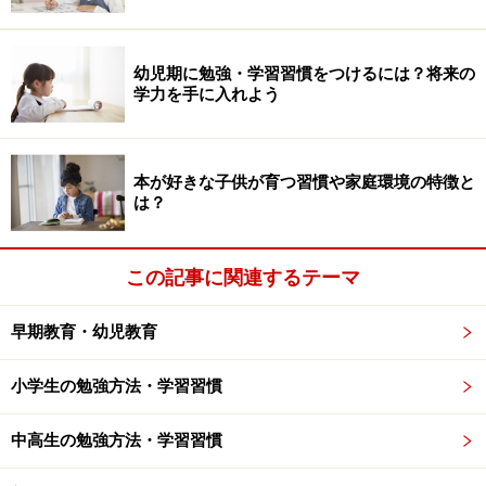
冬休みの受験勉強は大切だけど、気分転換
幼児期に勉強・学習習慣をつけるには？将来の
も必要
学力を手に入れよう
受験生の冬休み中の普段の勉強は午前中を中心に、そし
て夜は10時ごろまでが理想です。大晦日と元日は勉強し
本が好きな子供が育つ習慣や家庭環境の特徴と
なくてもOK。代わりに大掃除など家の手伝いをしたり、
は？
初詣に行き合格祈願をしたりして、気分転換をはかるの
が良いでしょう。
この記事に関連するテーマ
受験生にとって気分転換も大切な要素。ただし、夜更か
早期教育・幼児教育
ししても夜1時頃まで、朝は必ず8時までには起きるとい
うルールだけは守りましょう。いくら短い期間とは言
小学生の勉強方法・学習習慣
え、大幅な生活習慣の乱れは軌道修正が難しくなってし
まいます。
中高生の勉強方法・学習習慣