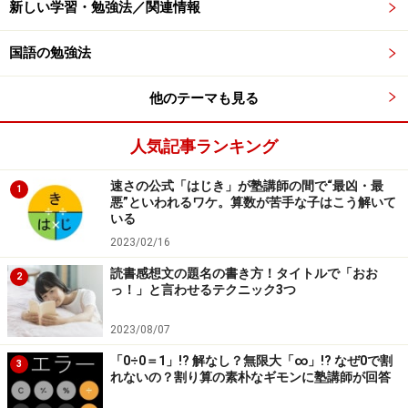
新しい学習・勉強法／関連情報
受験生にとってのお正月、一年の計は元旦
国語の勉強法
にあり
お正月、ぜひやって欲しいのが、家族で新年の抱負につ
他のテーマも見る
いて語ることです。普段こうした機会は中々ないです
し、「一年の計は元旦にあり」とも言います。気がゆる
人気記事ランキング
みやすいお正月だからこそ、受験生にとっても気を引き
速さの公式「はじき」が塾講師の間で“最凶・最
1
締める機会を大切にしたいですね。
悪”といわれるワケ。算数が苦手な子はこう解いて
いる
2023/02/16
そもそも元旦とは、元日の朝を表します。ですから、一
年の計は元日の朝にあるということになります。いくら
読書感想文の題名の書き方！タイトルで「おお
2
っ！」と言わせるテクニック3つ
元日だからといって、お昼まで寝るのは好ましくありま
せん。元日の朝にしっかり起きられることが、一年の始
2023/08/07
まりとしてとても大切です。
「0÷0＝1」!? 解なし？無限大「∞」!? なぜ0で割
3
れないの？割り算の素朴なギモンに塾講師が回答