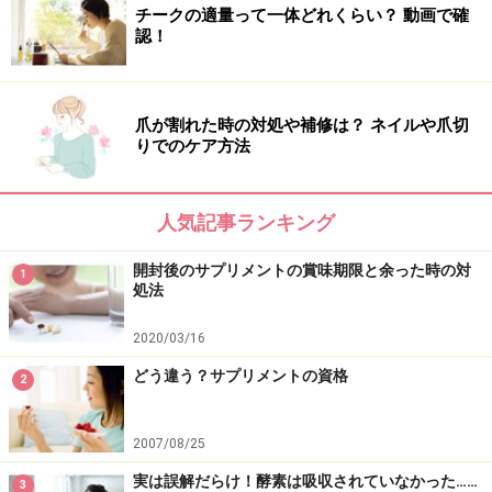
チークの適量って一体どれくらい？ 動画で確
Q1 サプリメントの賞味期限はどうやって決
認！
めているの？
・メーカーがそれぞれテストを行い、決定しています。
爪が割れた時の対処や補修は？ ネイルや爪切
賞味期限は、『
未開封
の状態で
定められた方法
により保
りでのケア方法
存した場合において、品質が十分に保持できる期限』で
す。
人気記事ランキング
■ガイド解説
開封後のサプリメントの賞味期限と余った時の対
1
処法
日光の当たる場所、気温・湿度の高い場所に保管した
り、開封した場合、記載されている賞味期限内でも製品
2020/03/16
が劣化する場合があります。
どう違う？サプリメントの資格
2
2007/08/25
実は誤解だらけ！酵素は吸収されていなかった……
3