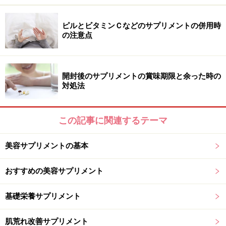
に漠然としたイメージがありますね。
ピルとビタミンＣなどのサプリメントの併用時
では、実際、どういう意味なのでしょう。
の注意点
■消費期限
：製造又は加工日を含めておおむね５日以内
の期間で、品質が急速に劣化しやすい食品に表示。 定
開封後のサプリメントの賞味期限と余った時の
対処法
められた方法により保存した場合において、腐敗、変敗
その他の品質の劣化に伴い安全性を欠くこととなるおそ
れがないと認められる期限を示す年月日をいう。
この記事に関連するテーマ
■賞味期限
：5日以上の保存が可能な食品に表示。定めら
美容サプリメントの基本
れた方法により保存した場合において、期待されるすべ
おすすめの美容サプリメント
ての品質の保持が十分に可能であると認められる期限を
示す年月日をいう。ただし、当該期限を超えた場合であ
基礎栄養サプリメント
っても、これらの品質が保持されていることがあるもの
とする。
肌荒れ改善サプリメント