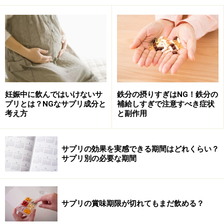
したら？
Q4 サプリメントの賞味期限が切れたらどうするべき？
賞味期限と消費期限の違いは？
妊娠中に飲んではいけないサ
鉄分の摂りすぎはNG！鉄分の
プリとは？NGなサプリ成分と
補給しすぎで注意すべき症状
考え方
と副作用
短期間で腐敗・劣化する生鮮食料品は消費期限
サプリメントの賞味期限の話をする前に、まず、言葉の
サプリの効果を実感できる期間はどれくらい？
意味から確認しておきましょう。それは、消費期限と賞
サプリ別の必要な期間
味期限の違い。言葉のイメージから、「消費期限＝消費
しなければならない期限。期限を過ぎると品質が悪くな
る食品」「賞味期限＝美味しく食べられる期限。味は悪
サプリの賞味期限が切れてもまだ飲める？
くなるかもしれないが、品質はまだ大丈夫」というふう