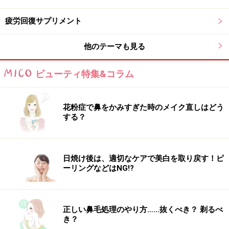
■まとめると、
疲労回復サプリメント
生鮮食料品などの
傷みやすい食品には消費期限
他のテーマも見る
加工食品などの
比較的傷みにくい食品等には賞味期限
ビューティ特集&コラム
一般的にこのように表示されることになっているので
す。サプリメントも、賞味期限が切れてもすぐに腐って
花粉症で鼻をかみすぎた時のメイク直しはどう
しまうわけではありません。
する？
例えば、新製品を開発して賞味期限を設定する時、品質
が劣化するまでの期間を確認するには、もしかしたら2
日焼け後は、適切なケアで美白を取り戻す！ピ
～3年かかるかもしれませんよね。新製品の発売をそこ
ーリングなどはNG!?
まで待つことは難しいので、「一定期間試験して変質し
なければ、その期間分の賞味期限表示ができる」という
仕組みになっているのです。
正しい鼻毛処理のやり方……抜くべき？ 剃るべ
き？