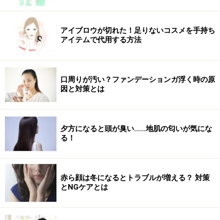
サプリメントの賞味期限切れ……各社共通の
アイブロウが切れた！足りないコスメを手持ち
姿勢
アイテムで代用する方法
問合せ窓口のサポートもサプリの品質の一部
口周りが汚い？ファンデーションガ浮く時の原
因と対策とは
今回、薬局やインターネットで販売されているサプリメ
ントの大手数社が、賞味期限に関する質問に答えてくれ
夕方になると頭が臭い……地肌の匂いが気にな
る！
ました。
注：ユーザー相談窓口における一般的な回答です。場合
赤ら顔は冬になるとトラブルが増える？ 対策
によって対応に差もあるので、気になることがあれば、
とNGケアとは
製造メーカーに問い合わせましょう。