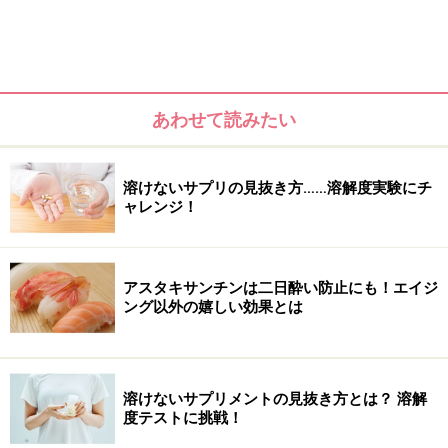
あわせて読みたい
溶けないサプリの見抜き方……溶解度実験にチ
ャレンジ！
＜目次＞
賞味期限と消費期限の違いは？
アスタキサンチンは二日酔い防止にも！エイジ
ング以外の嬉しい効果とは
サプリメントの賞味期限切れ……各社共通の姿勢
Q1 サプリメントの賞味期限はどうやって決めているの？
Q2 サプリメント開封後どのくらい品質が保証される？
溶けないサプリメントの見抜き方とは？ 溶解
度テストに挑戦！
Q3 賞味期限切れのサプリメントを飲んでトラブルが発生