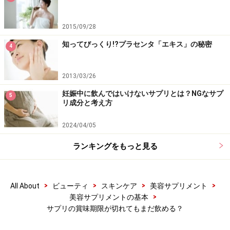
2015/09/28
知ってびっくり!?プラセンタ「エキス」の秘密
4
2013/03/26
妊娠中に飲んではいけないサプリとは？NGなサプ
5
リ成分と考え方
Q2 サプリメント開封後どのくらい品質が保
2024/04/05
証される？
ランキングをもっと見る
・ボトルに記載のある目安量に従ってお飲みになられた
期間が開封後の賞味期限になります。
>
>
>
>
All About
ビューティ
スキンケア
美容サプリメント
■ガイド解説
>
美容サプリメントの基本
例えば、120粒入りで1日目安2～4粒であれば、一日2粒
サプリの賞味期限が切れてもまだ飲める？
ずつ摂ったとき60日になり、これが保証期間になりま