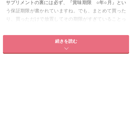
サプリメントの裏には必ず、『賞味期限 ○年○月』とい
う保証期限が書かれていますね。でも、まとめて買った
り、買っただけで放置してその期限がすぎていることっ
てありませんか？でも、「捨てるのはもったいなく
て…」と迷ってしまうこともありますよね。
続きを読む
『消費期限切れサプリメントは使えるか？』の結論から
言うと、期限切れのサプリメントは安全のためご利用を
おすすめしません。
今回は、大手数社に消費期限切れサプリのサポートにつ
いて質問してみました。消費期限切れサプリは、どうし
たらいいのでしょう？