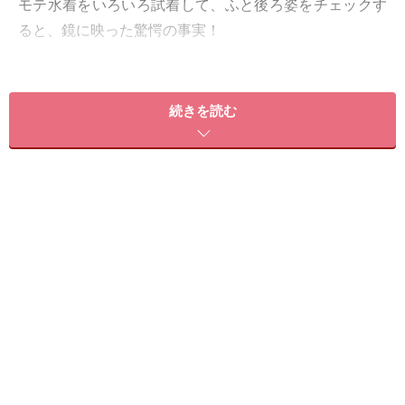
モテ水着をいろいろ試着して、ふと後ろ姿をチェックす
ると、鏡に映った驚愕の事実！
お尻垂れすぎ!!
続きを読む
垂れちゃって、（極小の布から）はみでちゃって、どこ
からが太ももなのか分からないし、胸みたいにパットで
どうにかできないし、持ち上げられない！
というわけで、「どうにかならない？」と相談されまし
た。
確かに、正面の見た目年齢よりも、後ろ姿の方が老けち
ゃうんです。
疲れがたまりやすい
の。肩こりや腰痛っ
て、全部
後ろ側
でしょ？
そこで、今月は、「艶尻」「桃尻」「小尻」をつくるヨ