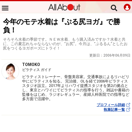
今年のモテ水着は『ぷる尻ヨガ』で勝
負！
そろそろ水着の季節です。ＮＥＷ水着、もう購入済みですか？水着と共
に、この夏忘れちゃならないのが、“お尻”。今月は、“ぷるるん”としたお
尻をつくるヨガポーズにトライ！
更新日：
2006年06月09日
TOMOKO
ピラティス ガイド
ピラティストレーナー、骨盤美容家。交通事故によるリハビリ
中にピラティスを知る。 完治後、OLを経て2006年ピラティス
スタジオ設立。2017年よりハワイ提携スタジオを第2の拠点と
し、東京とハワイにてピラティスの指導を行う。雑誌や書籍の
監修をはじめ、ラジオレギュラー、産婦人科医院での指導など
多方面で活躍中。
プロフィール詳細
執筆記事一覧