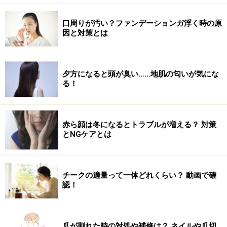
口周りが汚い？ファンデーションガ浮く時の原
因と対策とは
夕方になると頭が臭い……地肌の匂いが気にな
る！
赤ら顔は冬になるとトラブルが増える？ 対策
とNGケアとは
チークの適量って一体どれくらい？ 動画で確
認！
爪が割れた時の対処や補修は？ ネイルや爪切