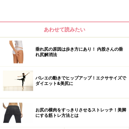
ガのご紹介。梅雨の間に頑張ってお尻を上げようね。
≪
次のページ
≫で、早速ヨガポーズにトライ！
あわせて読みたい
※記事内容は執筆時点のものです。最新の内容をご確認くださ
い。
※ダイエットは個人の体質、また、誤った方法による実践に起因
して体調不良を引き起こす場合があります。実践の際には、必ず
垂れ尻の原因は歩き方にあり！ 内股さんの垂
自身の体質及び健康状態を十分に考慮したうえで、正しい方法で
れ尻解消法
おこなってください。また、全ての方への有効性を保証するもの
ではありません。
バレエの動きでヒップアップ！エクササイズで
次のページへ
1
/
3
ダイエット&美尻に
お尻の横肉をすっきりさせるストレッチ！美脚
にする筋トレ方法とは