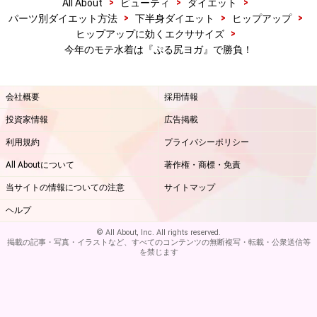
>
>
>
All About
ビューティ
ダイエット
>
>
>
パーツ別ダイエット方法
下半身ダイエット
ヒップアップ
>
ヒップアップに効くエクササイズ
今年のモテ水着は『ぷる尻ヨガ』で勝負！
会社概要
採用情報
投資家情報
広告掲載
利用規約
プライバシーポリシー
All Aboutについて
著作権・商標・免責
当サイトの情報についての注意
サイトマップ
ヘルプ
© All About, Inc. All rights reserved.
掲載の記事・写真・イラストなど、すべてのコンテンツの無断複写・転載・公衆送信等
を禁じます