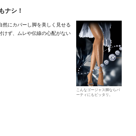
もナシ！
自然にカバー
し脚を美しく見せる
付けず、ムレや伝線の心配がない
こんなゴージャス脚ならパ
ーティにもピッタリ。