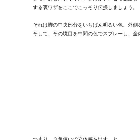
する裏ワザ
をここでこっそり伝授しましょう。
それは脚の
中央部分
をいちばん
明るい色
、
外側
そして、その境目を中間の色でスプレーし、全
つまり、
３色使いで立体感を出す
、と。