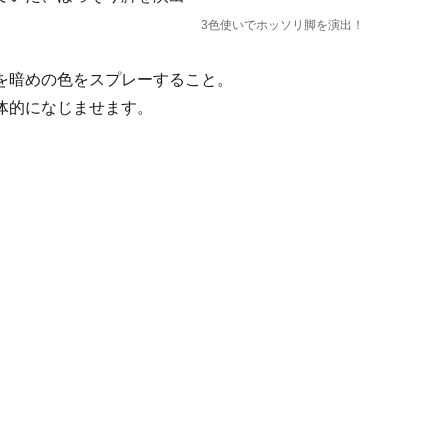
3色使いでホッソリ脚を演出！
を
暗めの色
をスプレーすること。
体的になじませます。