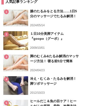
人気記事ランキング
膝のたるみをとる方法……1日5
1
分のマッサージでたるみ解消！
2024/05/14
１日10分美脚アイテム
2
『goopo（グーポ）』
2009/10/01
脚のむくみ&たるみ解消のマッサ
3
ージ方法！ 寝る前5分で簡単
2024/04/23
冷え・むくみ・たるみを解消！
4
脚ツボマッサージ
2012/10/23
ヒールだこ＆魚の目ケア！ヒー
5