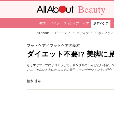
Beauty
MICO
メイク
スキンケア
ヘア
ボディケア
All About
ビューティ
ボディケア
ボディケア
フットケア
／フットケアの基本
ダイエット不要!? 美脚に
もうすぐブーツにサヨナラして、サンダルで出かけたい季節。
い… そんなときにオススメの脚用ファンデーションをご紹介
柏木 珠希