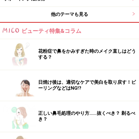
他のテーマも見る
ビューティ特集&コラム
花粉症で鼻をかみすぎた時のメイク直しはどう
する？
日焼け後は、適切なケアで美白を取り戻す！ピ
ーリングなどはNG!?
正しい鼻毛処理のやり方……抜くべき？ 剃るべ
き？