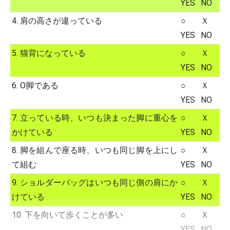
YES
NO
4. 肩の高さが違っている
○
Ｘ
YES
NO
5. 猫背になっている
○
Ｘ
YES
NO
6. O脚である
○
Ｘ
YES
NO
7. 立っている時、いつも決まった脚に重心を
○
Ｘ
かけている
YES
NO
8. 脚を組んで座る時、いつも同じ脚を上にし
○
Ｘ
て組む
YES
NO
9. ショルダーバッグはいつも同じ側の肩にか
○
Ｘ
けている
YES
NO
10. 下を向いて歩くことが多い
○
Ｘ
YES
NO