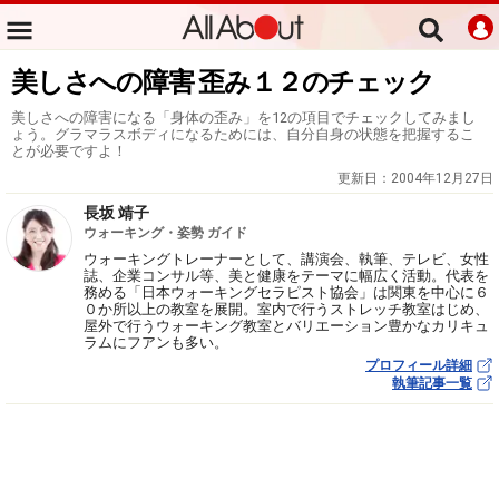
美しさへの障害 歪み１２のチェック
美しさへの障害になる「身体の歪み」を12の項目でチェックしてみまし
ょう。グラマラスボディになるためには、自分自身の状態を把握するこ
とが必要ですよ！
更新日：
2004年12月27日
長坂 靖子
ウォーキング・姿勢 ガイド
ウォーキングトレーナーとして、講演会、執筆、テレビ、女性
誌、企業コンサル等、美と健康をテーマに幅広く活動。代表を
務める「日本ウォーキングセラピスト協会」は関東を中心に６
０か所以上の教室を展開。室内で行うストレッチ教室はじめ、
屋外で行うウォーキング教室とバリエーション豊かなカリキュ
ラムにフアンも多い。
プロフィール詳細
執筆記事一覧