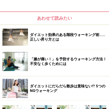
※ダイエットは個人の体質、また、誤った方法による実践に起因
して体調不良を引き起こす場合があります。実践の際には、必ず
自身の体質及び健康状態を十分に考慮したうえで、正しい方法で
おこなってください。また、全ての方への有効性を保証するもの
あわせて読みたい
ではありません。
ダイエット効果のある階段ウォーキング術……
次のページへ
1
/
2
正しい昇り方とは
「膝が痛い！」を予防するウォーキング方法！
不安なく歩くためには
ダイエットにだらだら散歩は意味ない⁉︎ 5つの
NGウォーキング