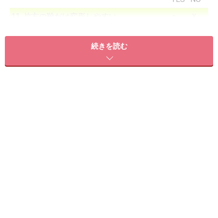
11. 片方の靴だけ変形しやすい
○
Ｘ
YES
NO
続きを読む
12. ヒールのかかとの外側がへりやすい
○
Ｘ
YES
NO
上記は日常生活の中で無意識に、行っている動作です。
自分の動作を振り返るきっかけになりますので、客観的
にチェックしてみて下さい。自分で分かりかねる時は、
ご家族やご友人とチェックし合いましょう。
結果と解説は2ページ目へ！
※記事内容は執筆時点のものです。最新の内容をご確認くださ
い。