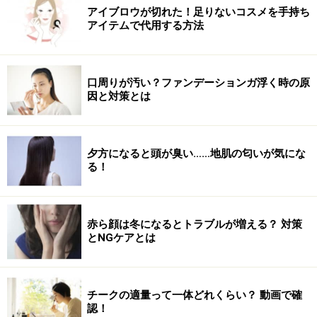
アイブロウが切れた！足りないコスメを手持ち
アイテムで代用する方法
口周りが汚い？ファンデーションガ浮く時の原
因と対策とは
夕方になると頭が臭い……地肌の匂いが気にな
る！
赤ら顔は冬になるとトラブルが増える？ 対策
とNGケアとは
チークの適量って一体どれくらい？ 動画で確
認！