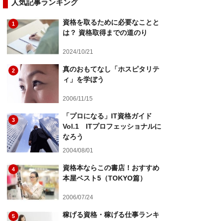
人気記事ランキング
資格を取るために必要なことと
1
は？ 資格取得までの道のり
2024/10/21
真のおもてなし「ホスピタリテ
2
ィ」を学ぼう
2006/11/15
「プロになる」IT資格ガイド
3
Vol.1 ITプロフェッショナルに
なろう
2004/08/01
資格本ならこの書店！おすすめ
4
本屋ベスト5（TOKYO篇）
2006/07/24
稼げる資格・稼げる仕事ランキ
5