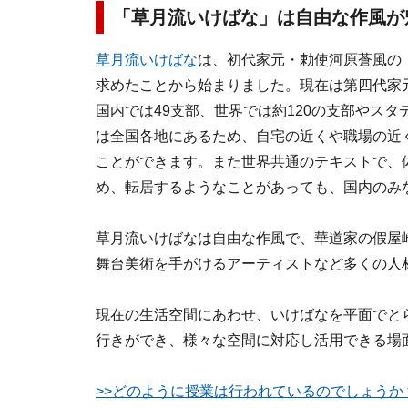
「草月流いけばな」は自由な作風が
草月流いけばな
は、初代家元・勅使河原蒼風の
求めたことから始まりました。現在は第四代家
国内では49支部、世界では約120の支部やス
は全国各地にあるため、自宅の近くや職場の近
ことができます。また世界共通のテキストで、
め、転居するようなことがあっても、国内のみ
草月流いけばなは自由な作風で、華道家の假屋
舞台美術を手がけるアーティストなど多くの人
現在の生活空間にあわせ、いけばなを平面でと
行きができ、様々な空間に対応し活用できる場
>>どのように授業は行われているのでしょうか