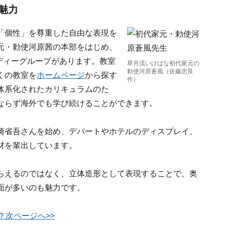
魅力
「個性」を尊重した自由な表現を
元・勅使河原茜の本部をはじめ、
タディーグループがあります。教室
草月流いけばな初代家元の
勅使河原蒼風（佐藤忠良
くの教室を
ホームページ
から探す
作）
体系化されたカリキュラムのた
ならず海外でも学び続けることができます。
崎省吾さんを始め、デパートやホテルのディスプレイ、
材を輩出しています。
らえるのではなく、立体造形として表現することで、奥
面が多いのも魅力です。
？次ページへ>>