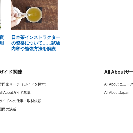
資
日本茶インストラクター
用
の資格について……試験
内容や勉強方法を解説
ガイド関連
All Abou
専門家サーチ（ガイドを探す）
All About ニュー
All Aboutガイド募集
All About Japan
ガイドへの仕事・取材依頼
国民の決断