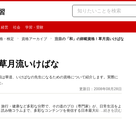
習
・経営
社会
学習・受験
格・検定
資格アーカイブ
注目の「和」の師範資格！草月流いけばな
草月流いけばな
回は華道、いけばなの先生になるための資格について紹介します。実際に
た。
更新日：2008年08月28日
グルメ・旅行・健康など多彩な分野で、その道のプロ（専門家）が、日常生活をよ
、読み物コラムまで、多彩なコンテンツを発信する日本最大級の総合情報サ
...続きを読む