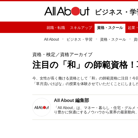
ビジネス・学
就職・転職
スキルアップ
資格・スクール
起業
All About
ビジネス・学習
資格・スクール
資
資格・検定
／資格アーカイブ
注目の「和」の師範資格！
今、女性が長く働ける資格として「和」の師範資格に注目！今
「草月流いけばな」の授業を体験させていただくことにしまし
All About 編集部
「All About」は、マネー・暮らし・住宅・
り豊かに快適にするノウハウから業界の最新動向
イトです。