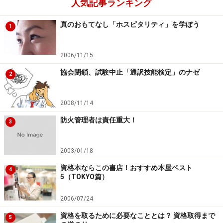
人気記事ランキング
真のおもてなし「ホスピタリティ」を学ぼう
1
2006/11/15
協会閉鎖、試験中止「通訳技能検定」のナゼ
2
2008/11/14
防火管理者は責任重大！
3
2003/01/18
資格本ならこの書店！おすすめ本屋ベスト
4
5（TOKYO篇）
2006/07/24
資格を取るために必要なこととは？ 資格取得まで
5