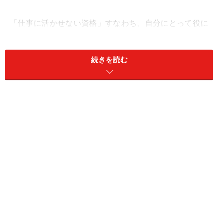
「仕事に活かせない資格」すなわち、自分にとって役に
立たない資格になってしまうのは、
今就いている職種と、直接関係がない「ペーパー資
続きを読む
格」
立派な資格だけれど「宝の持ち腐れ」
といったケースです。
＜目次＞