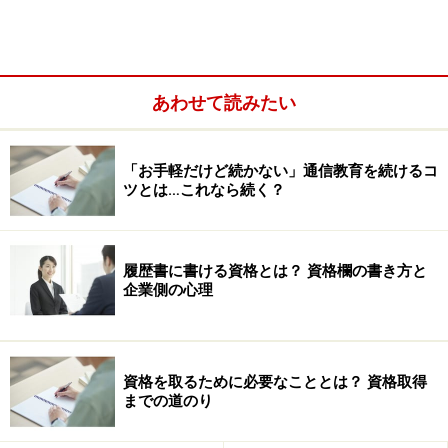
あわせて読みたい
「ペーパー資格・資格マニア」になってしまうの
「お手軽だけど続かない」通信教育を続けるコ
は？
ツとは…これなら続く？
「宝の持ち腐れ資格」になってしまうのは？
「仕事に活かせない資格」をとらないために
履歴書に書ける資格とは？ 資格欄の書き方と
企業側の心理
「ペーパー資格・資格マニア」になってし
まうのは？
資格を取るために必要なこととは？ 資格取得
までの道のり
「ペーパー資格」は「資格を取ること」が目的になるケ
ースです。