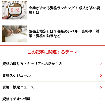
企業が求める資格ランキング！ 求人が多い資
「宝の持ち腐れ資格」になってしまうの
格とは
は？
では、「宝の持ち腐れ」になってしまうケースを考えて
販売士検定とは？各級のレベル・合格率・対
みましょう。
策・資格の効果など
最も多いのは「国家資格なら何でもいいだろう、と考え
るケースです。
この記事に関連するテーマ
資格を認定レベルから分類すると、以下のようになりま
資格の取り方・キャリアへの活かし方
す。
資格スケジュール
国家資
国が認定する資格
格
資格・検定ニュース
・業務独占資格
資格イチオシ情報
資格を持っていないとその仕事に就けない。