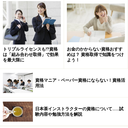
資格の中には、「ペーパー資格」とも呼ぶべき、単に免
状がもらえるだけのものもあります。
資格をとっただけで満足していませんか？
トリプルライセンスも⁉資格
お金のかからない資格おすす
私のかつてのクライアントに、「資格マニア」「資格オ
は「組み合わせ取得」で効果
めは？ 資格取得で知識をつけ
を最大限に
よう！
タク」とでも呼ぶべき方がいました。その方は、確かに
ご自分なりの学習メソッドをお持ちで、効率よく「合格
のために必要な知識」を身につけることに長けていま
資格マニア・ペーパー資格にならない！資格活
す。しかし、その方が取得した資格は、分野、難易度、
用法
種類ともばらばらで、実際に「仕事に使っている」もの
はごくわずかでした。
日本茶インストラクターの資格について……試
つまり、その方にとって、大半の資格は「仕事に活かせ
験内容や勉強方法を解説
ない」資格なのです。