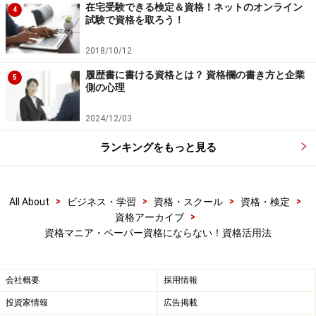
ありません。
在宅受験できる検定＆資格！ネットのオンライン
4
試験で資格を取ろう！
たとえば、私のクライエントのＢさんは、「旅行が好
2018/10/12
き」という理由だけで「一般旅行業務取扱主任者」を5
履歴書に書ける資格とは？ 資格欄の書き方と企業
5
年前に取得しましたが、その後旅行業界に転職はしてい
側の心理
ません。見る人が見れば「宝の持ち腐れ」状態です。
2024/12/03
ランキングをもっと見る
「仕事に活かせない資格」をとらないため
に
>
>
>
>
All About
ビジネス・学習
資格・スクール
資格・検定
資格を選ぶ際に持つべき視点は、「
『これからのあな
>
資格アーカイブ
た』にとって『役に立つ』ものかどうか
」です。この視
資格マニア・ペーパー資格にならない！資格活用法
点が欠けていると、せっかく取った資格が「ペーパー資
格」化、「宝の持ち腐れ」化する可能性があります。
会社概要
採用情報
投資家情報
広告掲載
車の免許がいい例でしょう。その名の通り「ペーパード