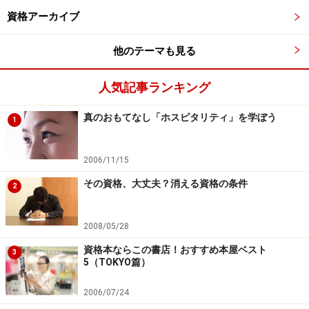
例）弁護士
資格アーカイブ
・名称独占資格
有資格者でなくても仕事はできるが、資格取得
他のテーマも見る
者には
手当などのメリットあり。例）マンション管理
人気記事ランキング
士
真のおもてなし「ホスピタリティ」を学ぼう
1
公的資
財団法人や社団法人が認定する資格
格
2006/11/15
民間資
民間企業などが認定する資格
その資格、大丈夫？消える資格の条件
2
格
2008/05/28
資格本ならこの書店！おすすめ本屋ベスト
ただし、国家資格であれば何でもいいか、といえば、必
3
5（TOKYO篇）
ずしもそうではありません。国家資格は、取得後に「そ
の資格に関連する仕事をしなければならない」わけでは
2006/07/24