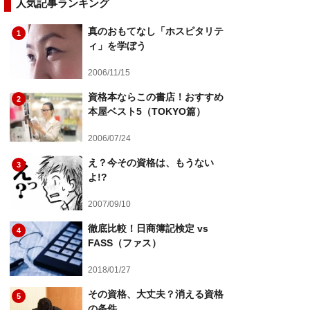
人気記事ランキング
真のおもてなし「ホスピタリテ
1
ィ」を学ぼう
2006/11/15
資格本ならこの書店！おすすめ
2
本屋ベスト5（TOKYO篇）
2006/07/24
え？今その資格は、もうない
3
よ!?
2007/09/10
徹底比較！日商簿記検定 vs
4
FASS（ファス）
2018/01/27
その資格、大丈夫？消える資格
5
の条件