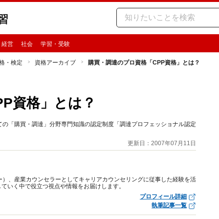
習
・経営
社会
学習・受験
格・検定
資格アーカイブ
購買・調達のプロ資格「CPP資格」とは？
PP資格」とは？
ての「購買・調達」分野専門知識の認定制度「調達プロフェッショナル認定
更新日：2007年07月11日
ー）、産業カウンセラーとしてキャリアカウンセリングに従事した経験を活
していく中で役立つ視点や情報をお届けします。
プロフィール詳細
執筆記事一覧