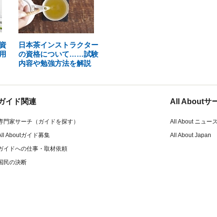
資
日本茶インストラクター
用
の資格について……試験
内容や勉強方法を解説
ガイド関連
All Abou
専門家サーチ（ガイドを探す）
All About ニュー
All Aboutガイド募集
All About Japan
ガイドへの仕事・取材依頼
国民の決断