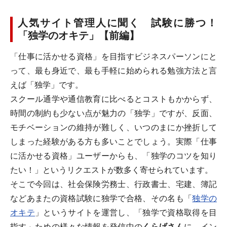
人気サイト管理人に聞く 試験に勝つ！
「独学のオキテ」【前編】
「仕事に活かせる資格」を目指すビジネスパーソンにと
って、最も身近で、最も手軽に始められる勉強方法と言
えば「独学」です。
スクール通学や通信教育に比べるとコストもかからず、
時間の制約も少ない点が魅力の「独学」ですが、反面、
モチベーションの維持が難しく、いつのまにか挫折して
しまった経験がある方も多いことでしょう。実際「仕事
に活かせる資格」ユーザーからも、「独学のコツを知り
たい！」というリクエストが数多く寄せられています。
そこで今回は、社会保険労務士、行政書士、宅建、簿記
などあまたの資格試験に独学で合格、その名も「
独学の
オキテ
」というサイトを運営し、「独学で資格取得を目
指す」ための様々な情報を発信中の
くらげさん
に、イン