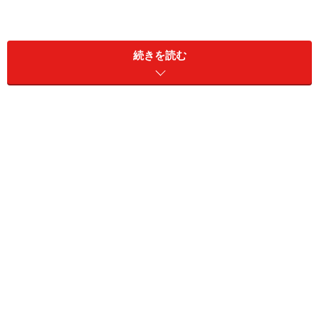
＞＞くらげさんの「独学で資格」デビューはいつ？資
格歴や取得エピソードを伺いながら、くらげさんの横顔
続きを読む
を
次ページ
でご紹介します。
※記事内容は執筆時点のものです。最新の内容をご確認くださ
い。
次のページへ
1
/
5