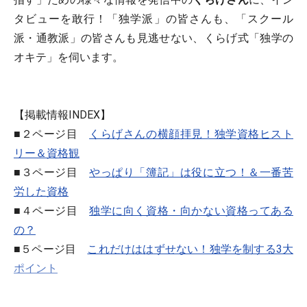
タビューを敢行！「独学派」の皆さんも、「スクール
派・通教派」の皆さんも見逃せない、くらげ式「独学の
オキテ」を伺います。
【掲載情報INDEX】
■２ページ目
くらげさんの横顔拝見！独学資格ヒスト
リー＆資格観
■３ページ目
やっぱり「簿記」は役に立つ！＆一番苦
労した資格
■４ページ目
独学に向く資格・向かない資格ってある
の？
■５ページ目
これだけははずせない！独学を制する3大
ポイント