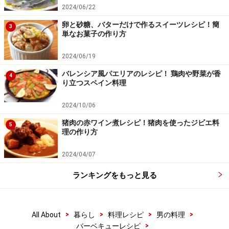
2024/06/22
卵と砂糖、バターだけで作るスイーツレシピ！簡
3
単なお菓子の作り方
2024/06/19
バレンシア風パエリアのレシピ！ 鶏肉や野菜が香
4
り立つスペイン料理
2024/10/06
猪肉の赤ワイン煮レシピ！猪肉を使ったジビエ料
5
理の作り方
2024/04/07
ランキングをもっと見る
>
>
>
>
All About
暮らし
料理レシピ
男の料理
>
バーベキューレシピ