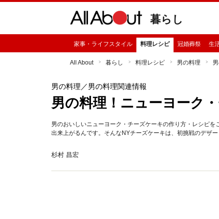
暮らし
家事・ライフスタイル
料理レシピ
冠婚葬祭
生
All About
暮らし
料理レシピ
男の料理
男
男の料理
／男の料理関連情報
男の料理！ニューヨーク・
男のおいしいニューヨーク・チーズケーキの作り方・レシピを
出来上がるんです。そんなNYチーズケーキは、初挑戦のデザー
杉村 昌宏