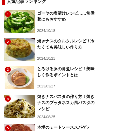
人気記事ランキング
ゴーヤの塩漬けレシピ……常備
1
菜にもおすすめ
2024/10/18
焼きナスのタルタルレシピ！冷
2
たくても美味しい作り方
2024/10/21
とろける豚の角煮レシピ！美味
3
しく作るポイントとは
2023/03/27
焼きナスパスタの作り方！焼き
4
ナスのプッタネスカ風パスタの
レシピ
2024/08/25
本場のミートソーススパゲテ
5