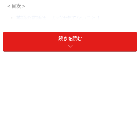
＜目次＞
英語の電話は、まずは慌てないこと！
まずは、英語のできる部署、人に代わるための英
語！
続きを読む
初期対応をマニュアル化しておく！
英語の電話応対は、いつくかのパターンの暗記か
ら！
電話こそ英語の発音力が問われる
英語の電話は、まずは慌てないこと！
会社に突然、英語で電話がかかってくると、よくあるケ
ースが、「慌ててしまって」きちんとした対応ができな
くなってしまうことです。（ひどい場合には、保留にも