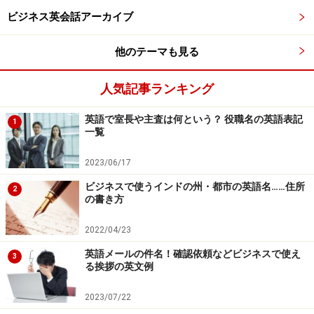
ビジネス英会話アーカイブ
"Hold on, please."
（そのままお待ちください。）
他のテーマも見る
あるいは、
人気記事ランキング
英語で室長や主査は何という？ 役職名の英語表記
"One moment, please."
1
一覧
（しばらくお待ちください。）
2023/06/17
これで十分です。
ビジネスで使うインドの州・都市の英語名……住所
2
の書き方
2022/04/23
初期対応をマニュアル化しておく！
英語メールの件名！確認依頼などビジネスで使え
3
る挨拶の英文例
次に、とっさの英語の電話対応に役立つ方策としては、
初期の電話対応をマニュアル化しておくことが大切で
2023/07/22
す。