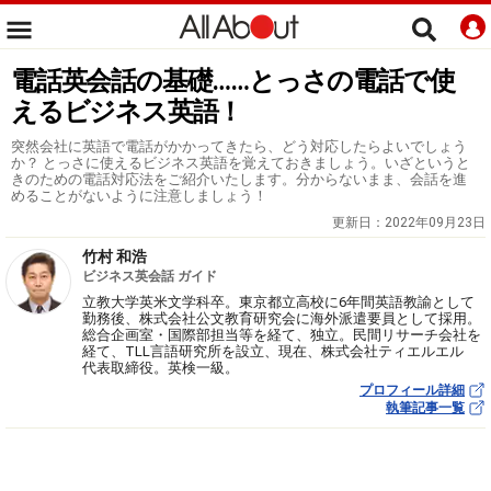
電話英会話の基礎……とっさの電話で使
えるビジネス英語！
突然会社に英語で電話がかかってきたら、どう対応したらよいでしょう
か？ とっさに使えるビジネス英語を覚えておきましょう。いざというと
きのための電話対応法をご紹介いたします。分からないまま、会話を進
めることがないように注意しましょう！
更新日：
2022年09月23日
竹村 和浩
ビジネス英会話 ガイド
立教大学英米文学科卒。東京都立高校に6年間英語教諭として
勤務後、株式会社公文教育研究会に海外派遣要員として採用。
総合企画室・国際部担当等を経て、独立。民間リサーチ会社を
経て、TLL言語研究所を設立、現在、株式会社ティエルエル
代表取締役。英検一級。
プロフィール詳細
執筆記事一覧