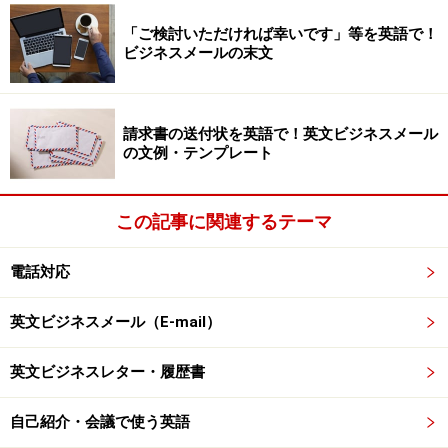
「ご検討いただければ幸いです」等を英語で！
ビジネスメールの末文
まずは、英語のできる部署、人に代わるた
めの英語！
請求書の送付状を英語で！英文ビジネスメール
もしも、どうしても、自身の電話での英語に自信がない
の文例・テンプレート
場合は、せめて、企業イメージを損なわないためにも、
「英語が話せるものに、変わります。」という表現ぐら
この記事に関連するテーマ
いは、きちんと覚えておくとよいと思います。
電話対応
"I'll get someone who speaks English."
（英語が話せるものに変わります。）
英文ビジネスメール（E-mail）
また、つい「慌てて」しまい、とっさにどういったらよ
英文ビジネスレター・履歴書
いか分からない場合には、「お待ちください。」という
自己紹介・会議で使う英語
表現だけでもいって、まずは保留にするのも一つです。