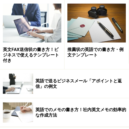
話することが大切です。相手に釣られてつい早口になっ
てしまうと、益々相手も英語を話す速度が速くなり、も
っと「慌てる」ことになりかねません。
そのためには、ゆっくりと英語を話すと、相手もそれに
合わせてくれて、英語が聞き取りやすくなる場合がある
英文FAX送信状の書き方！ビ
推薦状の英語での書き方・例
ジネスで使えるテンプレート
文テンプレート
と心得ておきましょう！簡単なテクニックですが、この
付き
『ゆっくり話す』は使えます。
近年では、海外からの引き合いも増え、たとえ国内のみ
英語で送るビジネスメール「アポイントと返
信」の例文
をターゲットとしたドメスティックな中小規模の国内企
業であっても、突然に海外の企業から引き合いや、問い
合わせの電話が入っても、珍しくない時代になってきて
英語でのメモの書き方！社内英文メモの効率的
います。せっかくのビジネスチャンスを逃さないために
な作成方法
も、日頃から、英語でかかってくる電話対応を準備して
おく必要があります。