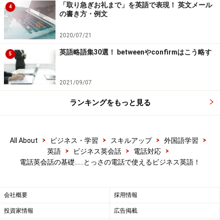
「取り急ぎお礼まで」を英語で表現！ 英文メール
4
の書き方・例文
先にご紹介した、「そのままお待ちください」"Hold on,
2020/07/21
please."や、"Let me pass through you to a person who
speaks English."などもその一つですが、ある程度使われ
英語略語集30選！ betweenやconfirmはこう略す
5
る電話の英語表現をまとめた対応マニュアルを用意して
おくとよいでしょう。
2021/09/07
ランキングをもっと見る
当サイトにも、2つの電話英語対応マニュアルがありま
すので、是非、リンクしておかれることをお勧めいたし
ます。かなりの表現まで網羅しているつもりです。
>
>
>
>
All About
ビジネス・学習
スキルアップ
外国語学習
>
>
>
英語
ビジネス英会話
電話対応
国際電話のかけ方
All About 「ビジネス英会話」
電話英会話の基礎……とっさの電話で使えるビジネス英語！
国際電話の受け方
All About 「ビジネス英会話」
会社概要
採用情報
印刷もできるようになっていますので、机上に備えてお
投資家情報
広告掲載
くと便利です。