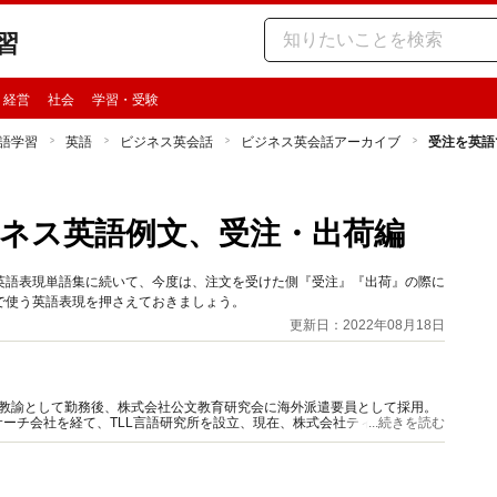
習
・経営
社会
学習・受験
語学習
英語
ビジネス英会話
ビジネス英会話アーカイブ
受注を英語
ネス英語例文、受注・出荷編
英語表現単語集に続いて、今度は、注文を受けた側『受注』『出荷』の際に
で使う英語表現を押さえておきましょう。
更新日：2022年08月18日
語教諭として勤務後、株式会社公文教育研究会に海外派遣要員として採用。
サーチ会社を経て、TLL言語研究所を設立、現在、株式会社ティエルエル
...続きを読む