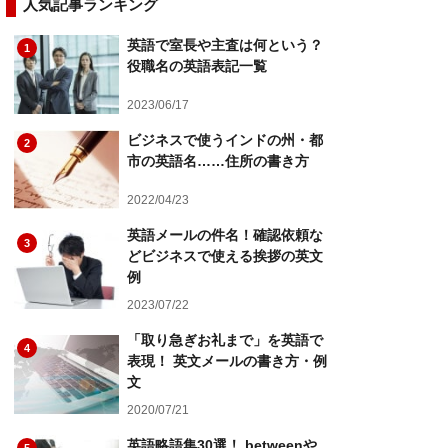
人気記事ランキング
英語で室長や主査は何という？
1
役職名の英語表記一覧
2023/06/17
ビジネスで使うインドの州・都
2
市の英語名……住所の書き方
2022/04/23
英語メールの件名！確認依頼な
3
どビジネスで使える挨拶の英文
例
2023/07/22
「取り急ぎお礼まで」を英語で
4
表現！ 英文メールの書き方・例
文
2020/07/21
英語略語集30選！ betweenや