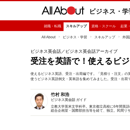
ビジネス・学
就職・転職
スキルアップ
資格・スクール
起業
All About
ビジネス・学習
スキルアップ
外国
ビジネス英会話
／ビジネス英会話アーカイブ
受注を英語で！使えるビジ
使えるビジネス英語、受注・出荷編です。「見積り・注文」の
使うビジネス英語例文・英単語を集めてみました。受注・出荷
竹村 和浩
ビジネス英会話 ガイド
立教大学英米文学科卒。東京都立高校に6年間英
総合企画室・国際部担当等を経て、独立。民間リ
代表取締役。英検一級。