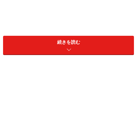
続きを読む
韓国語で「勉強する」は「공부하다（コン
ブハダ）」
「&#44277;&#48512;&#54616;&#45796;（コンブハダ）」
は、机に向かってする勉強のイメージ
「私は韓国語を勉強しています」……。韓国の方に会った
ら、必ずと言っていいほど発する一言ではないでしょう
か。私もその昔、韓国語の勉強を初めて間もない頃、韓