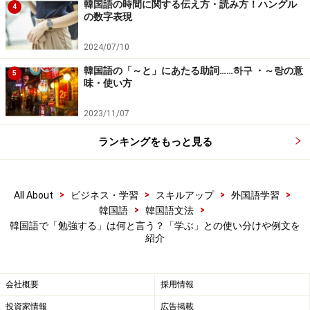
試験の勉強をしなければいけません）
韓国語の時間に関する伝え方・読み方！ハングル
4
の数字表現
いかがでしょう？ このように、韓国語を勉強する、図書
2024/07/10
館で勉強する、試験勉強をする、など、机に向かってお
韓国語の「～と」にあたる助詞……하구 ・～랑の意
5
勉強！ というようなときには、
味・使い方
「&#44277;&#48512;&#54616;&#45796;（コンブハ
2023/11/07
ダ）」を使うのですね。
ランキングをもっと見る
韓国語で「学ぶ」「習う」は「배우다（ペ
ウダ）」
>
>
>
>
All About
ビジネス・学習
スキルアップ
外国語学習
>
>
韓国語
韓国語文法
韓国語で「勉強する」は何と言う？「学ぶ」との使い分けや例文を
紹介
「あの人からは学ぶことが多いなぁ……」 そんなときは、
会社概要
採用情報
「&#48176;&#50864;&#45796;（ペウダ）」です
投資家情報
広告掲載