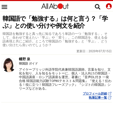
韓国語で「勉強する」は何と言う？「学
ぶ」との使い分けや例文を紹介
韓国語を勉強すると真っ先に知るであろう単語の一つ「勉強する」。そ
して、合わせて覚えたい「学ぶ」や「習う」。この韓国語を、使える会
話表現と共にご紹介。ところで韓国語の「勉強する」と「学ぶ」、どう
使い分けたら良いのでしょうか？
更新日：
2020年07月15日
幡野 泉
韓国語 ガイド
アイケーブリッジ外語学院代表兼韓国語講師。言葉を知り、文
化を知り、人を知るをモットーに、個人・法人向けの韓国語・
中国語講座・ロシア語講座を運営。著書に『音声DL付き 一発
合格 韓国語能力試験TOPIKⅠテキスト＆問題集』『使える！伝わ
る！役に立つ！韓国語フレーズブック』『シゴトの韓国語』シ
リーズなどがある。
プロフィール詳細
執筆記事一覧