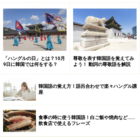
（コンブハダ）」。「&#44277;&#48512;」はもともと
漢字から来ていて、その漢字はなんと「工夫」なんで
す。面白いですね。早速、使える表現で練習をしてみま
しょう。読めたら、顔を上げて５回読んでください。も
ちろん、書く練習も忘れずに！
「ハングルの日」とは？10月
尊敬を表す韓国語を覚えてみ
9日に韓国では何をする？
よう！ 動詞の尊敬語を解説
【例文】
１．&#51200;&#45716;
韓国語の覚え方！語呂合わせで楽々ハングル講
&#54620;&#44397;&#47568;&#51012;
座
&#44277;&#48512;&#54633;&#45768;&#45796;.
食事の時に使う韓国語！白ご飯や焼肉など……
（チョヌン ハングンマルル コンブハムニダ／私は韓
飲食店で使えるフレーズ
国語を勉強しています）