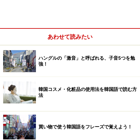
国の人に会う度に言ってみたものです。そのときの韓国
の人たちの笑顔といったら……。驚きとも、喜びとも取れ
る、一瞬光が差したような明るい表情をしてくれるんで
すよね。
あわせて読みたい
「勉強する」の韓国語は、
「
&#44277;&#48512;&#54616;&#45796;
ハングルの「激音」と呼ばれる、子音5つを勉
強！
韓国コスメ・化粧品の使用法を韓国語で読む方
法
買い物で使う韓国語をフレーズで覚えよう！