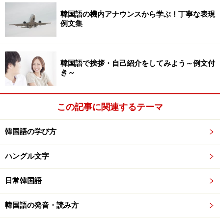
２．&#50616;&#51228;&#48512;&#53552;
韓国語の機内アナウンスから学ぶ！丁寧な表現
例文集
&#51068;&#48376;&#50612;&#47484;
&#44277;&#48512;&#54644;&#50836;?
韓国語で挨拶・自己紹介をしてみよう～例文付
き～
（オンジェブト イルボノルル コンブヘヨ？／いつか
ら日本語を勉強していますか？）
この記事に関連するテーマ
３．&#50780;
韓国語の学び方
&#51068;&#48376;&#47568;&#51012;
&#44277;&#48512;&#54616;&#49464;&#50836;?
ハングル文字
日常韓国語
（ウェ イルボンマルル コンブハセヨ／なぜ日本語を
勉強されていますか？）
韓国語の発音・読み方