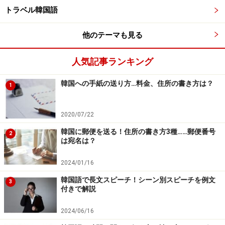
トラベル韓国語
４．1&#49884;&#48512;&#53552;
他のテーマも見る
2&#49884;&#44620;&#51648;
&#46020;&#49436;&#44288;&#50640;&#49436;
人気記事ランキング
&#44277;&#48512;&#54644;&#50836;.
韓国への手紙の送り方…料金、住所の書き方は？
1
（ハンシブト トゥシカジ トソグァネソ コンブヘヨ
2020/07/22
／１時から２時まで図書館で勉強します）
韓国に郵便を送る！住所の書き方3種……郵便番号
2
は宛名は？
５．&#44536; &#45216;&#51008;
&#49884;&#54744; &#44277;&#48512;&#47484;
2024/01/16
&#54644;&#50556; &#54644;&#50836;.
韓国語で長文スピーチ！シーン別スピーチを例文
3
付きで解説
2024/06/16
（クナルン シホム コンブルル ヘヤヘヨ／その日は