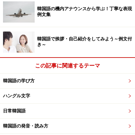
「～といいます」は、「-라고 합니다（～ラゴ ハムニ
韓国語の機内アナウンスから学ぶ！丁寧な表現
ダ）」。「～県」は、「-현（ヒョン）」と表すことが多
例文集
いです。「～に暮らしています」は、「-에 삽니다（～
エ サムニダ）」。「～が好きです」は、「-을/를 좋아
합니다（～ウル／ルル チョアハムニダ）」。最後の
韓国語で挨拶・自己紹介をしてみよう～例文付
き～
「앞으로 잘 부탁드립니다（今後ともよろしくお願いしま
す）」、「감사합니다（ありがとうございます）」は、
決まり文句です。是非とも覚えたいですね。また、冗談
この記事に関連するテーマ
が通じるような席であれば、「남자친구（여자친구） 모
韓国語の学び方
집중입니다（ナムジャチング（ヨジャチング） モジプ
チュンイムニダ／彼氏（彼女）募集中です）」というよ
ハングル文字
うな一言は場を盛り上げてくれると思いますよ。
日常韓国語
韓国語長文スピーチ2：私の家族
韓国語の発音・読み方