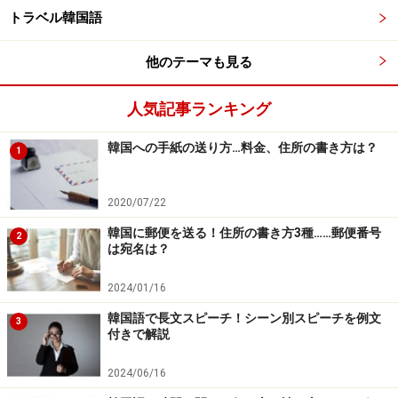
トラベル韓国語
祖父母、両親には敬語を用いたいものですね
他のテーマも見る
家族を大切にする韓国の方々へ、ご自身の家族の紹介を
してみては？ 冒頭の名前の紹介、最後の「カムサハムニ
人気記事ランキング
ダ」は省略しますね。
韓国への手紙の送り方…料金、住所の書き方は？
1
저희 가족에 대해 소개하고자 합니다.
2020/07/22
（チョイ カジョゲテヘ ソゲハゴジャ ハムニダ／私
の家族について紹介しようと思います）
韓国に郵便を送る！住所の書き方3種……郵便番号
2
は宛名は？
저희 아버지는 공무원이십니다.
（チョイ アボジヌン コンムウォニシムニダ／父は公
2024/01/16
務員でいらっしゃいます）
韓国語で長文スピーチ！シーン別スピーチを例文
3
요코하마 시청에서 세금에 관한 일을 하십니다.
付きで解説
（シチョンエソ セグメ クァナン イルル ハシムニ
2024/06/16
ダ／横浜市役所で税金に関する仕事をしています）