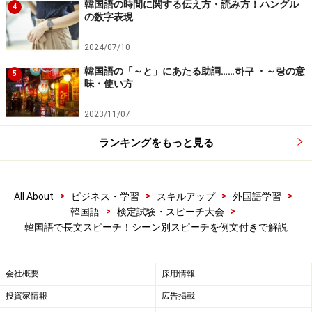
韓国語の時間に関する伝え方・読み方！ハングル
어머니는 전업주부십니다.
4
の数字表現
（オモニヌン チョチョプチュブシムニダ／母は専業主
婦でいらっしゃいます）
2024/07/10
한국요리를 가끔 만드십니다.
韓国語の「～と」にあたる助詞……하구 ・～랑の意
5
（ハングンリョリルル カックム マンドゥシムニダ／
味・使い方
韓国料理をときどき作られます）
2023/11/07
오빠는 회사원입니다.
（オッパヌン フェサウォニムニダ／兄は会社員です）
ランキングをもっと見る
IT관련 일을 하고 있어서 항상 늦게 돌아옵니다.
（アイティ クァンリョン イルル ハゴ イソソ ハ
>
>
>
>
All About
ビジネス・学習
スキルアップ
外国語学習
ンサン ヌッケ トラオムニダ／IT関連の仕事をしてい
>
>
韓国語
検定試験・スピーチ大会
て、いつも遅くに帰ってきます）
韓国語で長文スピーチ！シーン別スピーチを例文付きで解説
저는 여동생으로서 걱정이 됩니다.
（チョヌン ヨドンセンウロソ コッチョンウル マ
会社概要
採用情報
ニ ハムニダ／私は妹としてとても心配しています）
投資家情報
広告掲載
우리는 1년에 한번 같이 여행을 갑니다.