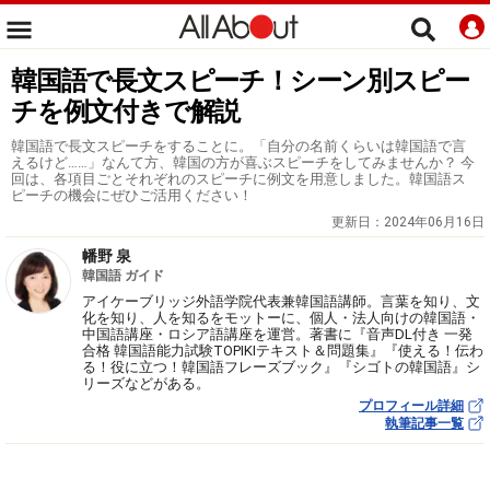
韓国語で長文スピーチ！シーン別スピー
チを例文付きで解説
韓国語で長文スピーチをすることに。「自分の名前くらいは韓国語で言
えるけど……」なんて方、韓国の方が喜ぶスピーチをしてみませんか？ 今
回は、各項目ごとそれぞれのスピーチに例文を用意しました。韓国語ス
ピーチの機会にぜひご活用ください！
更新日：
2024年06月16日
幡野 泉
韓国語 ガイド
アイケーブリッジ外語学院代表兼韓国語講師。言葉を知り、文
化を知り、人を知るをモットーに、個人・法人向けの韓国語・
中国語講座・ロシア語講座を運営。著書に『音声DL付き 一発
合格 韓国語能力試験TOPIKⅠテキスト＆問題集』『使える！伝わ
る！役に立つ！韓国語フレーズブック』『シゴトの韓国語』シ
リーズなどがある。
プロフィール詳細
執筆記事一覧