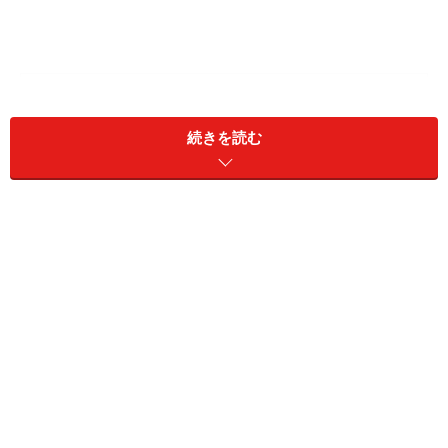
＜目次＞
私について
続きを読む
私の家族
私の仕事
私の故郷
私の趣味
好きな俳優、ドラマ
韓国語長文スピーチ1：私について