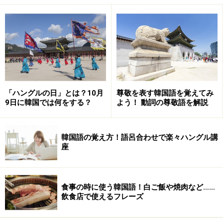
（チョヌン サトー エミラゴハムニダ／私は佐藤えみ
といいます）
일본 가나가와 현에 삽니다.
（イルボン カナガワ ヒョネ サムニダ／日本の神奈
川県に住んでいます）
회사원입니다.
（フェサウォニムニダ／会社員です）
「ハングルの日」とは？10月
尊敬を表す韓国語を覚えてみ
9日に韓国では何をする？
よう！ 動詞の尊敬語を解説
한국요리를 아주 좋아합니다.
（ハングンニョリルル アジュ チョアハムニダ／韓国
料理がとても好きです）
韓国語の覚え方！語呂合わせで楽々ハングル講
座
앞으로 잘 부탁드립니다.
（アップロ チャル ブタットゥリムニダ／今後ともよ
ろしくお願いします）
食事の時に使う韓国語！白ご飯や焼肉など……
감사합니다.
飲食店で使えるフレーズ
（カムサハムニダ／ありがとうございます）