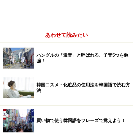
まずはパーソナルデータから。早速見てみましょう！
안녕하세요?
あわせて読みたい
ハングルの「激音」と呼ばれる、子音5つを勉
強！
韓国コスメ・化粧品の使用法を韓国語で読む方
法
買い物で使う韓国語をフレーズで覚えよう！
（アンニョンハセヨ？／こんにちは）
저는 사토 에미라고 합니다.