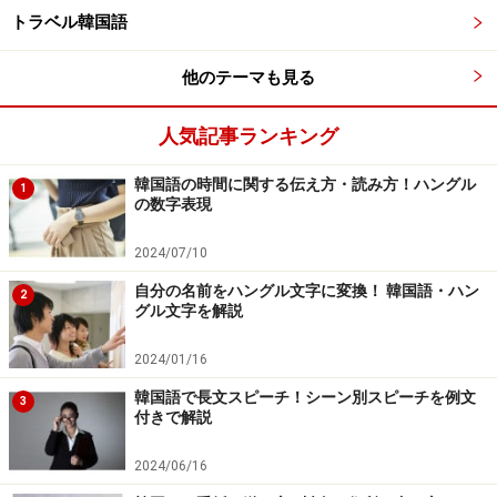
に、なぜ「-(스)ㅂ니다」が最初に出てくるものが多いの
トラベル韓国語
かというと、その大きな理由として、「-(스)ㅂ니다」の
方が、動詞の活用が簡単にできるから、ということがあ
他のテーマも見る
ると思います。初心者の方が負担なく文章を作りやすい
ということですね。
人気記事ランキング
韓国語の時間に関する伝え方・読み方！ハングル
1
一生懸命話しても、もしかしたら韓国の知り合い、お友
の数字表現
達から「【-(스)ㅂ니다】は、日常会話ではあまり使わな
2024/07/10
いよ」と言われてしまうかもしれません。確かにそうな
のですが、「-(스)ㅂ니다」は、次のページからご紹介す
自分の名前をハングル文字に変換！ 韓国語・ハン
2
グル文字を解説
るように、いろんなシチュエーションで使われ、「必要
がない」わけでは決してありません。韓国語を勉強する
2024/01/16
以上、必ず知っていなければならない表現ですから、「-
韓国語で長文スピーチ！シーン別スピーチを例文
3
요」にしても「-(스)ㅂ니다」にしても、どちらを先に勉
付きで解説
強したとしても、結果的には両方が自然に口から出てく
2024/06/16
るようにしておけば良いのです。どちらを最初に勉強し