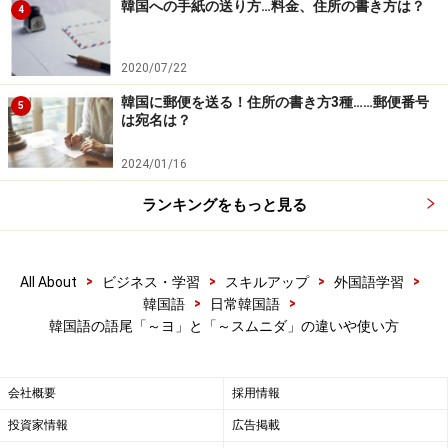
たから良い、悪い、または上手くなる、上手くならな
韓国への手紙の送り方…料金、住所の書き方は？
4
い、ということはありません。
2020/07/22
韓国に郵便を送る！住所の書き方3種……郵便番号
5
それぞれの語尾はどんなシチュエーション
は宛名は？
で使われる？
2024/01/16
ランキングをもっと見る
自分をキリッと見せたいときは、「-(스)ㅂ니다」
「-요」も「-(스)ㅂ니다」も「～です、～ます」にあたる
>
>
>
>
All About
ビジネス・学習
スキルアップ
外国語学習
ので、丁寧な表現といえます。それぞれ、どんなシチュ
>
>
韓国語
日常韓国語
韓国語の語尾「～ヨ」と「～スムニダ」の違いや使い方
エーションで使われることが多いのか、具体的に見てみ
ましょう。
会社概要
採用情報
●「-요」は、どんなときに、どんな人が使う？
投資家情報
広告掲載