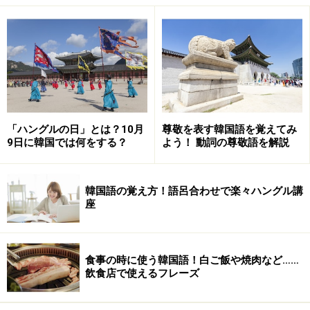
＜目次＞
韓国語の二つの語尾、どちらを学ぶべき？
それぞれの語尾はどんなシチュエーションで使われる？
自分をどう見せたいか、という発想が大切
「ハングルの日」とは？10月
尊敬を表す韓国語を覚えてみ
9日に韓国では何をする？
よう！ 動詞の尊敬語を解説
韓国語の二つの語尾、どちらを学ぶべき？
韓国語の覚え方！語呂合わせで楽々ハングル講
座
食事の時に使う韓国語！白ご飯や焼肉など……
飲食店で使えるフレーズ
あなたの教科書は、「-요」と「-(스)ㅂ니다」、どちらが先
に出てくる？