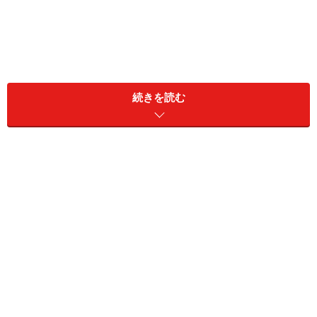
続きを読む
韓国語を少し勉強したことのある方でしたら、
「-요」は
日常会話でよく使う。「-(스)ㅂ니다」の方がより丁寧で
固い感じ
、ということはご存じかもしれませんね。
しかし、韓国の人々が話しているのを聞くと、そうとも
限らない、いろんなケースがあるようですし、実際に韓
国の人の意見を聞いても、「目上の人には【-(스)ㅂ니
다】」を使った方が良い」と言う人もいれば、「いや、
目上の人でも【-요】」で十分だ」と言う人もいます。な
ので、実際会話をするとき、果たしてこの相手には「-
요」と「-(스)ㅂ니다」のどちらを使ったら良いのか、と