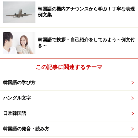
皆さんが勉強されている韓国語の学習書を開いて、最初
韓国語の機内アナウンスから学ぶ！丁寧な表現
に「～です、～ます」が出てきたところを見てみてくだ
例文集
さい。例文の語尾は、「-요」と「-(스)ㅂ니다」のどちら
になっていますか？
韓国語で挨拶・自己紹介をしてみよう～例文付
● 학교에
가요
（ハッキョエ カヨ／学校へ行きます）
き～
● 이 사람이 영수
예요
（イ サラミ ヨンスエヨ／この人
がヨンスです）
この記事に関連するテーマ
◆ 학교에
갑니다
（ハッキョエ カムニダ／学校へ行き
韓国語の学び方
ます）
◆ 이 사람이 영수
입니다
（イ サラミ ヨンスイムニダ
ハングル文字
／この人がヨンスです）
日常韓国語
もしかしたら、「-(스)ㅂ니다」で始まる教科書が多いか
韓国語の発音・読み方
もしれません。日常会話では「-요」が多く出てくるの