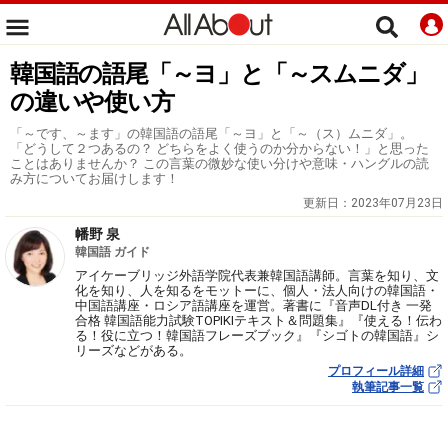
韓国語の語尾「～ヨ」と「～スムニダ」
の違いや使い方
「～です、～ます」の韓国語の語尾「～ヨ」と「～（ス）ムニダ」。
「どうして２つあるの？ どちらをよく使うのか分からない！」と思った
ことはありませんか？ この言葉の微妙な使い分けや意味・ハングルの読
み方についてお届けします！
更新日：
2023年07月23日
幡野 泉
韓国語 ガイド
アイケーブリッジ外語学院代表兼韓国語講師。言葉を知り、文
化を知り、人を知るをモットーに、個人・法人向けの韓国語・
中国語講座・ロシア語講座を運営。著書に『音声DL付き 一発
合格 韓国語能力試験TOPIKⅠテキスト＆問題集』『使える！伝わ
る！役に立つ！韓国語フレーズブック』『シゴトの韓国語』シ
リーズなどがある。
プロフィール詳細
執筆記事一覧