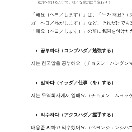
名詞を付けるだけで、様々な動詞に早変わり！
「해요（ヘヨ／します）」は、「누가 해요?（
ガ ヘヨ／私がします）」など、それだけでも
「해요（ヘヨ／します）」の前に名詞を付けた
공부하다（コンブハダ／勉強する）
저는 한국말을 공부해요.（チョヌン ハング
일하다（イラダ／仕事（を）する）
저는 무역회사에서 일해요.（チョヌン ムヨ
악수하다（アクスハダ／握手する）
배용준 씨하고 악수했어요.（ペヨンジュンシ