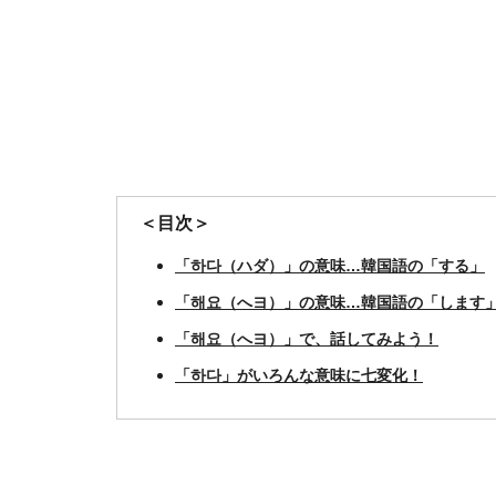
＜目次＞
「하다（ハダ）」の意味…韓国語の「する」
「해요（へヨ）」の意味…韓国語の「します
「해요（へヨ）」で、話してみよう！
「하다」がいろんな意味に七変化！