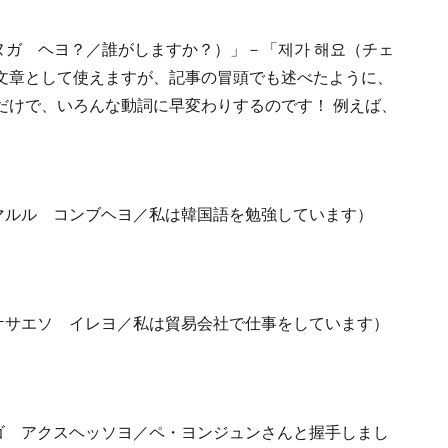
ヌガ ヘヨ？／誰がしますか？）」－「제가 해요（チェ
文章として使えますが、記事の冒頭でも述べたように、
だけで、いろんな動詞に早変わりするのです！ 例えば、
ンマルル コンブヘヨ／私は韓国語を勉強しています）
ッケサエソ イレヨ／私は貿易会社で仕事をしています）
ハゴ アクスヘッソヨ／ペ・ヨンジュンさんと握手しまし