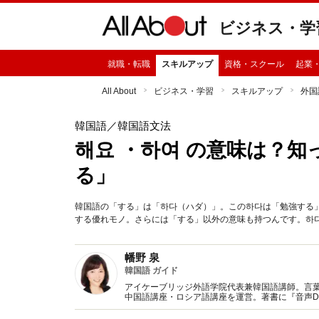
ビジネス・学
就職・転職
スキルアップ
資格・スクール
起業
All About
ビジネス・学習
スキルアップ
外国
韓国語
／韓国語文法
해요 ・하여 の意味は？
る」
韓国語の「する」は「하다（ハダ）」。この하다は「勉強する
する優れモノ。さらには「する」以外の意味も持つんです。하
幡野 泉
韓国語 ガイド
アイケーブリッジ外語学院代表兼韓国語講師。言
中国語講座・ロシア語講座を運営。著書に『音声DL
わる！役に立つ！韓国語フレーズブック』『シゴ