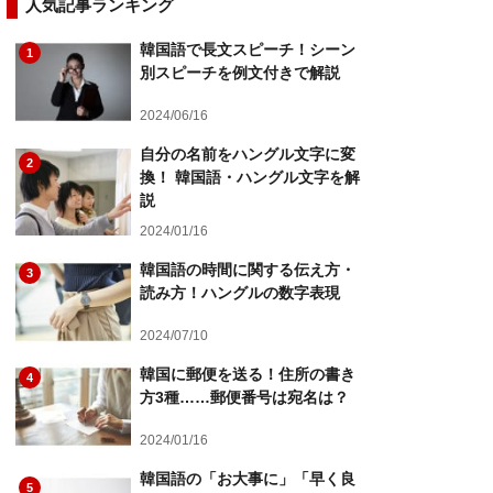
人気記事ランキング
韓国語で長文スピーチ！シーン
1
別スピーチを例文付きで解説
2024/06/16
自分の名前をハングル文字に変
2
換！ 韓国語・ハングル文字を解
説
2024/01/16
韓国語の時間に関する伝え方・
3
読み方！ハングルの数字表現
2024/07/10
韓国に郵便を送る！住所の書き
4
方3種……郵便番号は宛名は？
2024/01/16
韓国語の「お大事に」「早く良
5