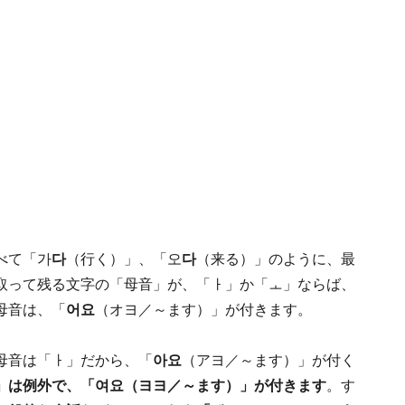
べて「가
다
（行く）」、「오
다
（来る）」のように、最
取って残る文字の「母音」が、「ㅏ」か「ㅗ」ならば、
母音は、「
어요
（オヨ／～ます）」が付きます。
母音は「ㅏ」だから、「
아요
（アヨ／～ます）」が付く
」は例外で、「여요（ヨヨ／～ます）」が付きます
。す