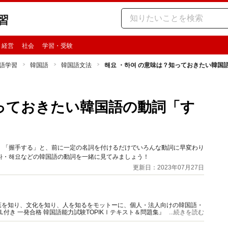
習
・経営
社会
学習・受験
語学習
韓国語
韓国語文法
해요 ・하여 の意味は？知っておきたい韓国
知っておきたい韓国語の動詞「す
」「握手する」と、前に一定の名詞を付けるだけでいろんな動詞に早変わり
다・해요などの韓国語の動詞を一緒に見てみましょう！
更新日：2023年07月27日
葉を知り、文化を知り、人を知るをモットーに、個人・法人向けの韓国語・
付き 一発合格 韓国語能力試験TOPIKⅠテキスト＆問題集』『使える！伝
...続きを読む
トの韓国語』シリーズなどがある。