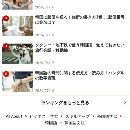
2024/01/16
韓国に郵便を送る！住所の書き方3種……郵便番号
3
は宛名は？
2024/01/16
タクシー・地下鉄で使う韓国語！覚えておきたい
4
旅行会話・移動編
2020/06/17
韓国語の時間に関する伝え方・読み方！ハングル
5
の数字表現
2024/07/10
ランキングをもっと見る
>
>
>
>
All About
ビジネス・学習
スキルアップ
外国語学習
>
韓国語
韓国語文法