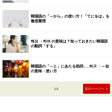
韓国語の「～から」の使い方！「てにをは」を
徹底整理
해요 ・하여 の意味は？知っておきたい韓国語
の動詞「する」
韓国語の「～と」にあたる助詞……하구 ・～랑
の意味・使い方
次のページへ
1
/
2