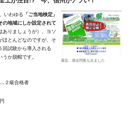
全土が注目!? 今、信州がアツい！
た、いわゆる
「ご当地検定」
その地域にしか設定されて
はありましょうが）、ヨソ
がほとんどなのですが、そ
５回試験から導入される
いうか脱帽です。
最近、過去問集も出ました
…２級合格者
0円