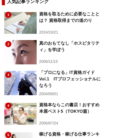
人気記事ランキング
資格を取るために必要なことと
1
は？ 資格取得までの道のり
2024/10/21
真のおもてなし「ホスピタリテ
2
ィ」を学ぼう
2006/11/15
「プロになる」IT資格ガイド
3
Vol.1 ITプロフェッショナルに
なろう
2004/08/01
資格本ならこの書店！おすすめ
4
本屋ベスト5（TOKYO篇）
2006/07/24
稼げる資格・稼げる仕事ランキ
5