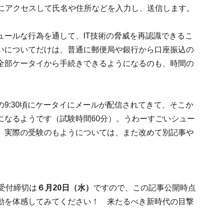
こにアクセスして氏名や住所などを入力し、送信します。
ュールな行為を通して、IT技術の脅威を再認識できるこ
いについてだけは、普通に郵便局や銀行から口座振込の
全部ケータイから手続きできるようになるのも、時間の
9:30頃にケータイにメールが配信されてきて、そこか
になるようです（試験時間60分）。うわーすごいシュー
。実際の受験のもようについては、また改めて別記事や
受付締切は
６月20日（水）
ですので、この記事公開時点
動を体感してみてください！ 来たるべき新時代の目撃