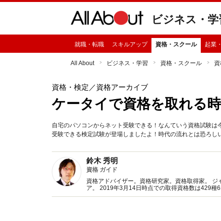
ビジネス・学
就職・転職
スキルアップ
資格・スクール
起業
All About
ビジネス・学習
資格・スクール
資
資格・検定
／資格アーカイブ
ケータイで資格を取れる
自宅のパソコンからネット受験できる！なんていう資格試験は
受験できる検定試験が登場しましたよ！時代の流れとは恐ろし
鈴木 秀明
資格 ガイド
資格アドバイザー。資格研究家。資格取得家。 ジ
ア。 2019年3月14日時点での取得資格数は42
ア出演実績は250件以上。