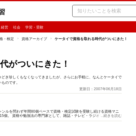
習
・経営
社会
学習・受験
格・検定
資格アーカイブ
ケータイで資格を取れる時代がついにきた！
時代がついにきた！
今どき珍しくもなくなってきましたが、さらにお手軽に、なんとケータイで
いものです。
更新日：2007年06月18日
ャンルを問わず年間80個ペースで資格・検定試験を受験し続ける資格マニ
9種615個。 資格や勉強法の専門家として、雑誌・テレビ・ラジオ等へのメディ
...続きを読む