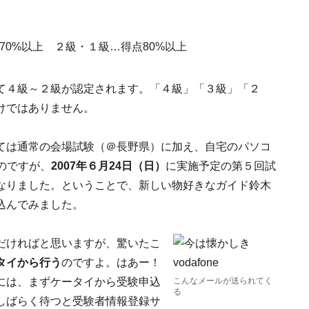
70%以上 ２級・１級…得点80%以上
て４級～２級が認定されます。「４級」「３級」「２
けではありません。
ては通常の会場試験（＠長野県）に加え、自宅のパソコ
のですが、
2007年６月24日（日）
に実施予定の第５回試
なりました。ということで、新しい物好きなガイド鈴木
込んでみました。
だければと思いますが、驚いたこ
タイから行う
のですよ。はあー！
には、まずケータイから受験申込
こんなメールが送られてく
る
しばらく待つと受験者情報登録サ