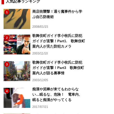
人気記事ランキング
商店街襲撃！通り魔事件から学
1
ぶ自己防衛術
2008/01/15
歌舞伎町ガイド李小牧氏に防犯
2
ガイドが直撃！Part1. 歌舞伎町
案内人が見た防犯カメラ
2003/11/10
歌舞伎町ガイド李小牧氏に防犯
3
ガイドが直撃！Part3 歌舞伎町
案内人が語る裏事情
2003/12/05
痴漢や泥棒が来てもわからな
4
い…眠るな、危険！ 電車内、
眠ると痴漢がやってくる
2017/07/21