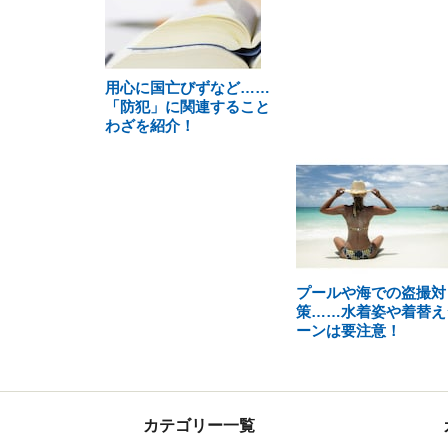
用心に国亡びずなど……
「防犯」に関連すること
わざを紹介！
プールや海での盗撮対
策……水着姿や着替え
ーンは要注意！
カテゴリー一覧