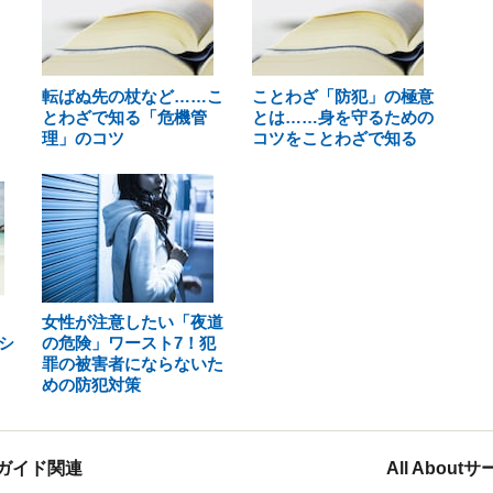
転ばぬ先の杖など……こ
ことわざ「防犯」の極意
とわざで知る「危機管
とは……身を守るための
理」のコツ
コツをことわざで知る
女性が注意したい「夜道
シ
の危険」ワースト7！犯
罪の被害者にならないた
めの防犯対策
ガイド関連
All Abou