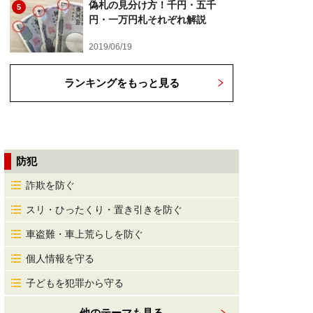
偽札の見分け方！千円・五千
5
円・一万円札それぞれ解説
2019/06/19
ランキングをもっと見る
防犯
詐欺を防ぐ
スリ・ひったくり・置き引きを防ぐ
車盗難・車上荒らしを防ぐ
個人情報を守る
子どもを犯罪から守る
他のテーマも見る