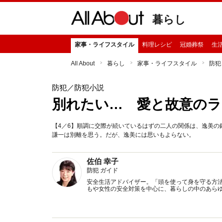
暮らし
家事・ライフスタイル
料理レシピ
冠婚葬祭
生
All About
暮らし
家事・ライフスタイル
防犯
防犯
／防犯小説
別れたい… 愛と故意のラ
【4／6】順調に交際が続いているはずの二人の関係は、逸美
謙一は別離を思う。だが、逸美には思いもよらない。
佐伯 幸子
防犯 ガイド
安全生活アドバイザー。「頭を使って身を守る方
もや女性の安全対策を中心に、暮らしの中のあら