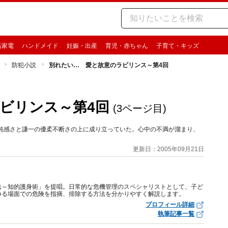
活家電
ハンドメイド
妊娠・出産
育児・赤ちゃん
子育て・キッズ
防犯小説
別れたい… 愛と故意のラビリンス～第4回
ビリンス～第4回
(3ページ目)
の鈍感さと謙一の優柔不断さの上に成り立っていた。心中の不満が溜まり、
更新日：2005年09月21日
法～知的護身術」を提唱。日常的な危機管理のスペシャリストとして、子ど
ゆる場面での危険を指摘、排除する方法を分かりやすく解説します。
プロフィール詳細
執筆記事一覧