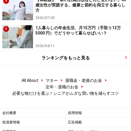
4
物が増え過ぎると、「しまう場所がない」「どこに置い
歳女性が実践する、健康と節約を両立する暮らし
方
たか分からない」といったストレスが増えます。新しく
2026/07/30
何かを迎えるときは、「これは本当に必要？」と考えな
1人暮らしの年金生活、月15万円（手取り13万
がら、不要な物を手放す習慣をつけましょう。
5
5000 円）でどうやって暮らせばいい？
ムダな買い物を減らすのは日々の小さな工
2026/04/11
夫から
ランキングをもっと見る
これまでの生活習慣でつい物を増やしがちという方は多
いですが、収納スペースには限りがあり、増え過ぎると
>
>
>
管理が大変になります。
All About
マネー
退職金・老後のお金
>
定年・退職のお金
必要な物だけを選ぶ！シニアがムダな買い物を減らすコツ
必要な物だけを選び、スッキリとした暮らしを続けるた
めには、買う前にじっくり考える習慣をつけることが大
切です。
会社概要
採用情報
投資家情報
広告掲載
今回ご紹介した3つのポイントを実践すると、ムダな買