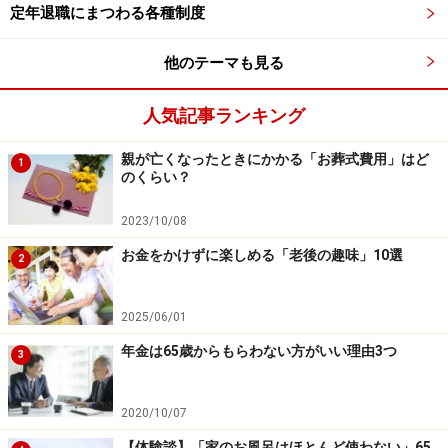
住空間を保つことは、心の健康にもつながります。しか
定年退職にまつわる各種制度
し、必要以上に物が増えると、整理整頓が難しくなり、
他のテーマも見る
生活動線が狭くなることも。
人気記事ランキング
そこでおすすめなのが、「1つ増やしたら1つ手放す」ル
ールです。
親が亡くなったときにかかる「お葬式費用」はど
1
のくらい？
・新しい服を買ったら、着なくなった服を1枚手放す
2023/10/08
・新しいお皿を買ったら、使っていない食器を処分する
お金をかけずに楽しめる「老後の趣味」10選
2
・新しい家電を買ったら、古い物をリサイクルに出す
2025/06/01
このルールを取り入れると、「本当に必要な物だけを残
す」意識が生まれ、家の中がスッキリします。また、整
年金は65歳からもらわない方がいい理由3つ
3
理整頓がしやすくなり、何がどこにあるか一目で分かる
ため、管理の手間も減ります。
2020/10/07
【体験談】「家のお風呂はほとんど使わない」65