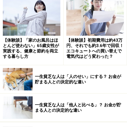
すぐに答えが出ないときは、一度その場を離れて、お茶
を飲みながら考えてみましょう。時間を置いて冷静にな
ると、「なくても困らない」と気付くことも多いもので
す。
【体験談】「家のお風呂はほ
【体験談】初期費用は約43万
ムダな買い物を減らすコツ2：「とりあえず
とんど使わない」65歳女性が
円、それでも約3.6年で回収！
実践する、健康と節約を両立
エコキュートへの買い替えで
ストックしておく」をやめる
する暮らし方
電気代はどう変わった？
「今は必要ないけれど、念のために……」と、ついストッ
クを増やしていませんか？ 特に、シニアになると買い物
一生貧乏な人は「人のせい」にする？ お金が
の頻度が減る人もおり、「まとめ買いしておこう」と考
貯まる人との決定的な違い
えがちです。
しかし、安さにつられて買い込んでも、結局使い切れず
一生貧乏な人は「他人と比べる」？ お金が貯
まる人との決定的な違い
にムダにしてしまうこともあります。特に、食品や日用
品のストックが増え過ぎると、どこに何があるか分から