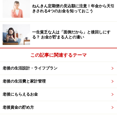
なくなり、二重買いしてしまう原因にもなります。
ねんきん定期便の見込額に注意！年金から天引
きされる4つのお金を知っておこう
そこでおすすめなのが、まず買う前に数日～1週間の
「保留期間」を設けること。保留期間の間に「家に在庫
がどのくらいあるか」「在庫を使用期限内に使い切れる
一生貧乏な人は「面倒だから」と後回しにす
る？ お金が貯まる人との違い
か」を一度メモに書き出し、後で「やっぱり必要！」と
思えたら買うようにしましょう。
この記事に関連するテーマ
「特売のタイミングを逃したら損するかも」と思うかも
しれませんが、本当に必要な物なら、セール以外でも買
老後の生活設計・ライフプラン
う価値があります。これを習慣にすると、ストックのム
ダが減り、収納スペースもスッキリします。
老後の生活費と家計管理
老後にもらえるお金
ムダな買い物を減らすコツ3：1つ増やした
ら1つ手放す
老後資金の貯め方
家で過ごす時間が長くなるシニア世代にとって、快適な