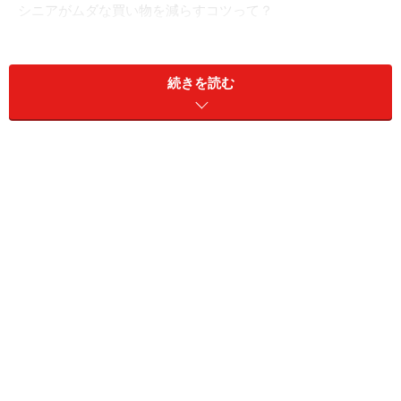
シニアがムダな買い物を減らすコツって？
ムダな買い物を減らすコツ1：買う前に本当
に必要かをしっかり考える
続きを読む
最近は、シニア向けの商品も増えており、ネットやお店
で「これは便利そう！」と魅力的に感じる物がたくさん
あります。例えば、滑りにくい靴や軽量で扱いやすい掃
除機、くっきり見えるLED付き拡大鏡などは、シニア世
代に人気です。
しかし、「便利そう！」と思って衝動買いしたものの、
使いこなせない、わざわざ買う必要なかったなどで後悔
するケースも少なくありません。買う前に「本当に必要
か？」をしっかり考えましょう。