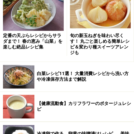
レシピです。焼きたてはもちろん、バターがしっとりと
馴染んで次の日にはなおおいしくなるパウンドケーキ。
ボウルひとつで作れる簡単お菓子レシピです。
かぼちゃのパウンドケーキ！ワンボウルで簡単ふわふわ
レシピ
定番の天ぷらレシピからサラ
旬の新玉ねぎを味わい尽く
ダまで！ 春の恵み「山菜」を
す！ 丸ごと楽しめる簡単レシ
楽しむ絶品レシピ集
ピ＆変わり種スイーツアレン
かぼちゃのサータアンダギー
ジも
白菜レシピ11選！ 大量消費レシピから洗い方
かぼちゃのサータアンダギー
や冷凍保存方法まで解説
かぼちゃのサータアンダギーレシピです。コロッとした
かわいらしい形の、沖縄版ドーナッツ。サクサクとした
【健康流動食】カリフラワーのポタージュレシ
食感とふうわりとした甘みが口の中で広がります。今回
ピ
はかぼちゃを加えてアレンジ。ぜひお試しください。
かぼちゃのサータアンダギーレシピ……沖縄の伝統的な揚
げ菓子！
冷凍卵で作る、卵黄の味噌漬けレシピ……美味