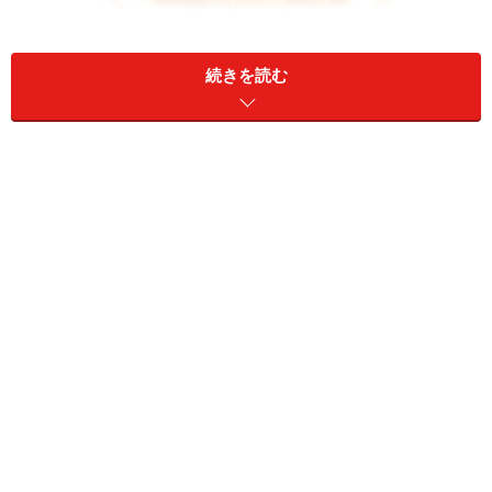
続きを読む
かぼちゃアイス
卵も生クリームも使わずに、アイスクリームを作るレシ
ピです。カボチャをたっぷり使って、材料はヨーグルト
と牛乳とはちみつだけ。作り方もとても簡単です。濃厚
だけれどさっぱりとした手作りかぼちゃアイスをお楽し
みください。
かぼちゃアイスの作り方！卵、生クリーム不使用のお菓
子レシピ
パンプキンプリン