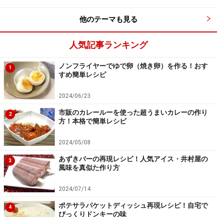
かぼちゃの磯辺焼き
他のテーマも見る
皮ごと茹でてつぶしたかぼちゃの表面をこんがり焼き、
人気記事ランキング
海苔で巻いたレシピです。お弁当のおかずやおやつにも
おすすめ。かぼちゃはわたや皮の部分にもβ-カロテンが
ノンフライヤーでゆで卵（焼き卵）を作る！おす
1
豊富に含まれており、免疫力を上げ、ガン予防の効果が
すめ簡単レシピ
あります。
2024/06/23
かぼちゃの磯辺焼きレシピ……お弁当のおかずやおやつに
もおすすめ！
市販のカレールーを使った超うまいカレーの作り
2
方！本格で簡単レシピ
かぼちゃのフォカッチャ
2024/05/08
あずきバーの再現レシピ！人気アイス・井村屋の
3
風味を真似た作り方
かぼちゃのフォカッチャ
2024/07/14
ふわふわかぼちゃのフォカッチャレシピです。オリーブ
ポテサラパケットディッシュ再現レシピ！自宅で
4
びっくりドンキーの味