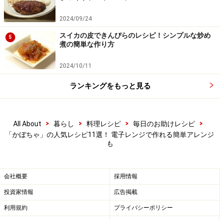
オイルたっぷりのイタリアパン、フォカッチャにかぼち
ゃを練り込むと、もっちりした食感になりました！ 持ち
2024/09/24
寄りパーティーやおつまみにもおすすめです。
スイカの皮できんぴらのレシピ！シンプルな炒め
5
ふわふわかぼちゃのフォカッチャレシピ……ほんのり甘
煮の簡単な作り方
い！
2024/10/11
かぼちゃのマリネ
ランキングをもっと見る
>
>
>
>
All About
暮らし
料理レシピ
毎日のお助けレシピ
かぼちゃのマリネ
「かぼちゃ」の人気レシピ11選！ 電子レンジで作れる簡単アレンジ
も
イタリアンの前菜の定番ともいえるかぼちゃのマリネの
レシピです。甘酢漬けにするので、お弁当にも最適で
す。日持ちもするので、お食事のワンポイントにも！ 好
会社概要
採用情報
みで、白ワインビネガーにシナモンをふっても、おいし
投資家情報
広告掲載
く頂けます。
利用規約
プライバシーポリシー
かぼちゃのマリネレシピ……イタリアンの前菜定番