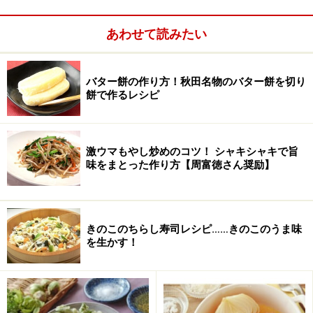
パンプキンプリン
あわせて読みたい
かぼちゃをたっぷり使ったパンプキンプリンのレシピで
す。秋にますますビタミン豊富になるかぼちゃを味わ
バター餅の作り方！秋田名物のバター餅を切り
う、ホームメイドだからこそおいしいヘルシースイーツ
餅で作るレシピ
です。かぼちゃの大量消費にもおすすめ。ハロウィンに
もぴったりです。
かぼちゃたっぷりパンプキンプリンレシピ…かぼちゃの
激ウマもやし炒めのコツ！ シャキシャキで旨
味をまとった作り方【周富徳さん奨励】
大量消費にも！
かぼちゃのパウンドケーキ
きのこのちらし寿司レシピ……きのこのうま味
を生かす！
かぼちゃのパウンドケーキ
ビタミンいっぱいのかぼちゃを使ったパウンドケーキの