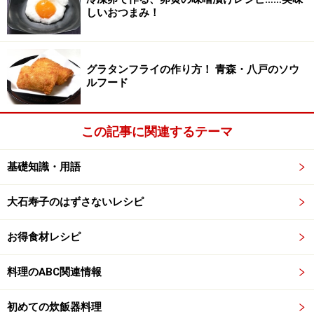
しいおつまみ！
かぼちゃもち
グラタンフライの作り方！ 青森・八戸のソウ
ルフード
かぼちゃもち
べちゃべちゃしてあまりおいしくないかぼちゃでも、
この記事に関連するテーマ
「かぼちゃもち」ならおいしく食べられます。レンジ活
基礎知識・用語
用15分で作ることができるレシピです。ボウルとスプー
ンで作れるので、後片づけも楽ちんです！
大石寿子のはずさないレシピ
かぼちゃもちのレンジで15分レシピ！水っぽいかぼちゃ
も美味しく
お得食材レシピ
かぼちゃの磯辺焼き
料理のABC関連情報
初めての炊飯器料理