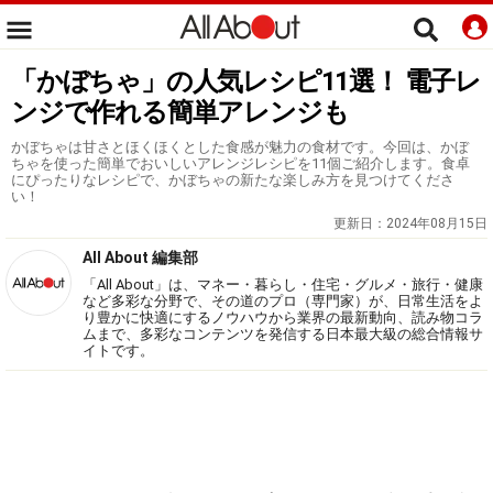
「かぼちゃ」の人気レシピ11選！ 電子レ
ンジで作れる簡単アレンジも
かぼちゃは甘さとほくほくとした食感が魅力の食材です。今回は、かぼ
ちゃを使った簡単でおいしいアレンジレシピを11個ご紹介します。食卓
にぴったりなレシピで、かぼちゃの新たな楽しみ方を見つけてくださ
い！
更新日：
2024年08月15日
All About 編集部
「All About」は、マネー・暮らし・住宅・グルメ・旅行・健康
など多彩な分野で、その道のプロ（専門家）が、日常生活をよ
り豊かに快適にするノウハウから業界の最新動向、読み物コラ
ムまで、多彩なコンテンツを発信する日本最大級の総合情報サ
イトです。