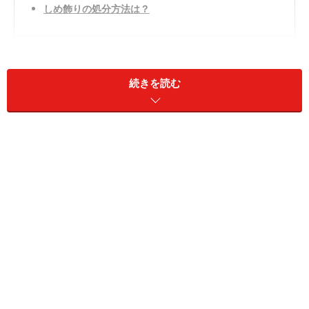
しめ飾りの処分方法は？
しめ飾りを飾る期間は「松の内」
続きを読む
しめ飾りは12月中に飾りつけ、「松の内」の最終日に外
します。
「松の内」とは、1月1日から1月7日まで（地域によって
は1月15日まで）をいい、新年を司る年神様が家に居る
期間とされています。