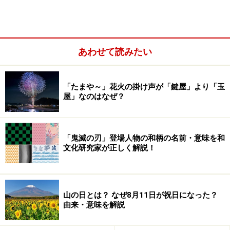
あわせて読みたい
「たまや～」花火の掛け声が「鍵屋」より「玉
しめ飾りを外す日時は？
屋」なのはなぜ？
しめ飾りは松の内の最後「1月7日」に外すのが基本です
（地域によっては1月15日まで）。外す日時にはいくつ
「鬼滅の刃」登場人物の和柄の名前・意味を和
かのパターンがあります。
文化研究家が正しく解説！
1月6日の夜……日が落ちたら日付が変わるという昔の
名残で、7日になったから外すという考え方。
1月7日の朝……江戸時代、防火のために「松飾りは7
山の日とは？ なぜ8月11日が祝日になった？
由来・意味を解説
日の朝取り外すように」というお触れが出たことか
ら。