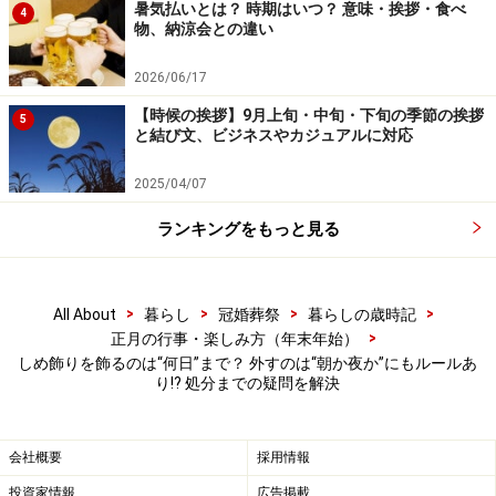
暑気払いとは？ 時期はいつ？ 意味・挨拶・食べ
4
物、納涼会との違い
2026/06/17
【時候の挨拶】9月上旬・中旬・下旬の季節の挨拶
5
と結び文、ビジネスやカジュアルに対応
2025/04/07
ランキングをもっと見る
>
>
>
>
All About
暮らし
冠婚葬祭
暮らしの歳時記
>
正月の行事・楽しみ方（年末年始）
しめ飾りを飾るのは“何日”まで？ 外すのは“朝か夜か”にもルールあ
り!? 処分までの疑問を解決
会社概要
採用情報
投資家情報
広告掲載