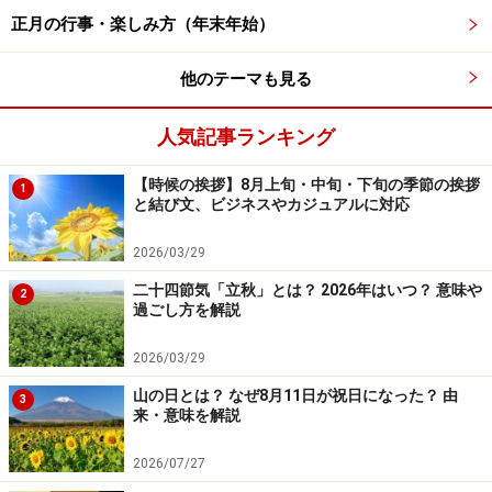
正月の行事・楽しみ方（年末年始）
類・向き・飾る場所・時期～
鏡餅とは？ 由来や意味、飾り方・飾る時期
他のテーマも見る
破魔矢とは？ 由来・置き方や方角と向き・処分方法
人気記事ランキング
初詣はいつ行く？ 何日まで？ お参り期間の目安「松
の内」はいつからいつまで？
【時候の挨拶】8月上旬・中旬・下旬の季節の挨拶
1
お正月にすることは？ 正月とは？ 行事由来・過ごし
と結び文、ビジネスやカジュアルに対応
方【決定版】
2026/03/29
二十四節気「立秋」とは？ 2026年はいつ？ 意味や
2
※記事内容は執筆時点のものです。最新の内容をご確認くださ
過ごし方を解説
い。
2026/03/29
山の日とは？ なぜ8月11日が祝日になった？ 由
3
来・意味を解説
2026/07/27