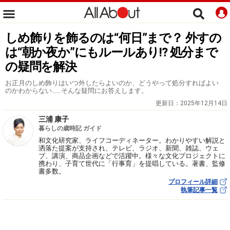
しめ飾りを飾るのは“何日”まで？ 外すの
は“朝か夜か”にもルールあり!? 処分まで
の疑問を解決
お正月のしめ飾りはいつ外したらよいのか、どうやって処分すればよい
のかわからない……そんな疑問にお答えします。
更新日：
2025年12月14日
三浦 康子
暮らしの歳時記 ガイド
和文化研究家、ライフコーディネーター。わかりやすい解説と
洒落た提案が支持され、テレビ、ラジオ、新聞、雑誌、ウェ
ブ、講演、商品企画などで活躍中。様々な文化プロジェクトに
携わり、子育て世代に「行事育」を提唱している。著書、監修
書多数。
プロフィール詳細
執筆記事一覧