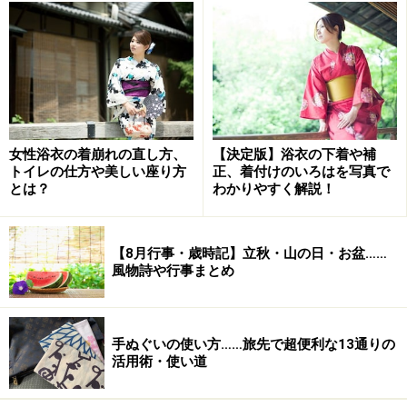
1月7日の夜……日が落ちたら日付が変わるという昔の
名残で、8日になったから外すという考え方。ま
た、もう7日の夜になったからそろそろ外しておこ
うという考え。
1月8日の0時～早朝……7日いっぱいは飾っておくとい
う考え方。
女性浴衣の着崩れの直し方、
【決定版】浴衣の下着や補
トイレの仕方や美しい座り方
正、着付けのいろはを写真で
地域や家の習わしに合わせるか、1月7日の都合のよい時
とは？
わかりやすく解説！
に外せばよいでしょう。
【8月行事・歳時記】立秋・山の日・お盆……
風物詩や行事まとめ
しめ飾りの処分方法は？
手ぬぐいの使い方……旅先で超便利な13通りの
活用術・使い道
「左義長（どんど焼き）」は地域の田んぼや社寺の境内など