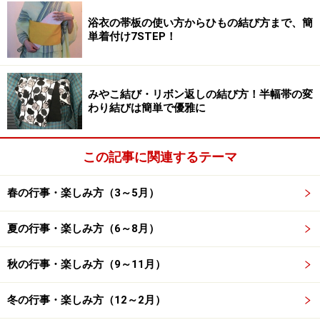
で行われる
浴衣の帯板の使い方からひもの結び方まで、簡
外したしめ飾りは、1月15日（あるいはその頃）に地域
単着付け7STEP！
や神社などで行われる「左義長（どんど焼き）」で焼い
て、正月行事に区切りをつけます。左義長に持っていけ
ない場合には、社寺で古札納所など指定の場所に納める
みやこ結び・リボン返しの結び方！半幅帯の変
わり結びは簡単で優雅に
と、お焚き上げをしてくれることが多いです。地域によ
っては、しめ飾りを回収してくれるところもあります。
この記事に関連するテーマ
無理な場合には、「燃えるごみ」（陶磁器や金属などの
飾りものは「不燃ごみ」）として出します。神聖なもの
春の行事・楽しみ方（3～5月）
のため、ほかのごみとは別の袋に入れたり、白い紙に包
夏の行事・楽しみ方（6～8月）
んだり清酒や塩で清めてからごみ袋に入れたりすると気
持ちがよいと思います。
秋の行事・楽しみ方（9～11月）
【関連記事】
冬の行事・楽しみ方（12～2月）
しめ飾り・しめ縄の意味と飾り方 ～いろいろな種