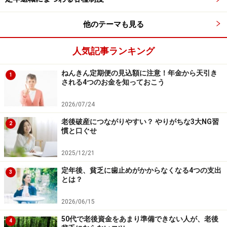
参照：厚生労働省 令和2年度「生涯医療費」（男女計）
厚生労働省の資料令和2年度「生涯医療費」
によれば、
他のテーマも見る
日本人が一生のうちに使う医療費の総額を示す「生涯医
人気記事ランキング
療費」は、「2700万円」。そのうち、70歳以上が半分を
占めます。
ねんきん定期便の見込額に注意！年金から天引き
1
される4つのお金を知っておこう
つまり、70歳以降にかかる医療費は約1350万円となりま
2026/07/24
す。しかし、実際には公的医療保険に加入しているの
で、自己負担額はこの医療費のうち1～3割（個々の所得
老後破産につながりやすい？ やりがちな3大NG習
2
慣と口ぐせ
などによる）となります。そのため70歳以降にかかる医
療費は135万～405万円が目安となります。
2025/12/21
定年後、貧乏に歯止めがかからなくなる4つの支出
3
もし、70歳代まで貯められるお金が500万円前後かもし
とは？
れないという場合は「健康寿命」を伸ばすことを、心掛
2026/06/15
けることで医療費という大きな支出を減らすことが可能
50代で老後資金をあまり準備できない人が、老後
といえるでしょう。
4