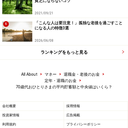
貧乏にならないコツ
年齢を重ねると「もう年だから……」と考えがちになりま
2021/09/21
すが、「自分で何でもする、できる！」と前向きな気持
「こんな人は要注意！」孤独な老後を過ごすこと
5
になる人の特徴3選
ちを持ち続けて、心身ともに健康的な生活していきまし
ょう。
2026/06/08
※記事内容は執筆時点のものです。最新の内容をご確認くださ
ランキングをもっと見る
い。
本記事の内容は一般的な情報提供を目的としており、特定の金融
商品や投資行動を推奨するものではありません。
投資や資産運用に関する最終的なご判断はご自身の責任において
>
>
>
All About
マネー
退職金・老後のお金
行ってください。
掲載情報の正確性・完全性については十分に配慮しております
>
定年・退職のお金
が、その内容を保証するものではなく、これに基づく損失・損害
70歳代おひとりさまの平均貯蓄額と中央値はいくら？
などについて当社は一切の責任を負いません。
最新の情報や詳細については、必ず各金融機関やサービス提供者
の公式情報をご確認ください。
会社概要
採用情報
【編集部からのお知らせ】
投資家情報
広告掲載
・「家計」について、
アンケート（2026/8/31まで）
を実施
利用規約
プライバシーポリシー
中です！