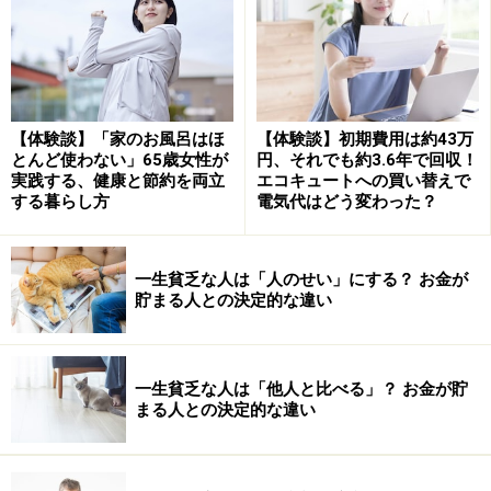
円未満：8.2％」や「3000万円以上：16.1％」が大きく影
響していると考えられます。そのため実態をみるとき
は、値の小さい順、もしくは大きい順に並べた真ん中に
ある値の「中央値」の方が参考になります。
【体験談】「家のお風呂はほ
【体験談】初期費用は約43万
つまり、70歳代おひとりさまの多くは貯蓄額が485万円
とんど使わない」65歳女性が
円、それでも約3.6年で回収！
実践する、健康と節約を両立
エコキュートへの買い替えで
ほどといえるでしょう。
する暮らし方
電気代はどう変わった？
70歳代以降は健康寿命を延ばし、医療費を
減らそう！
一生貧乏な人は「人のせい」にする？ お金が
貯まる人との決定的な違い
70歳代の貯蓄額の結果をみて「残りの人生も少なくなる
この年齢であれば、貯蓄額が500万円あれば良いので
は？」という人もあります。しかし、日本人の平均寿命
一生貧乏な人は「他人と比べる」？ お金が貯
まる人との決定的な違い
は、厚生労働省の
「令和４年簡易生命表」
によると、男
性81.05歳、女性87.09歳となっています。