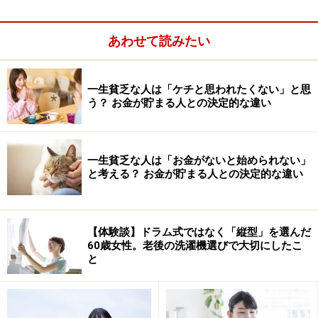
あわせて読みたい
一生貧乏な人は「ケチと思われたくない」と思
ただし、アンケートで「金融資産非保有」と答えた方の
う？ お金が貯まる人との決定的な違い
中には、「運用または将来の備えとしての資産」として
区切っていない人が含まれています。そのような方々
一生貧乏な人は「お金がないと始められない」
は、生活資金口座にまとまったお金を預けっぱなしにし
と考える？ お金が貯まる人との決定的な違い
ており、その預貯金の平均は「544万円」です。
上記のデータにおける
70歳代おひとりさまの貯蓄額の平
【体験談】ドラム式ではなく「縦型」を選んだ
均値は1433万円、中央値は485万円
です。
60歳女性。老後の洗濯機選びで大切にしたこ
と
平均の貯蓄額が「1433万円」と大きい数値ですが、上記
のデータのうち貯蓄額が突出している「2000万～3000万