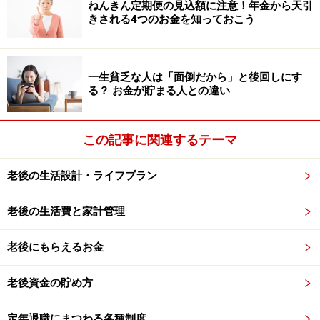
ねんきん定期便の見込額に注意！年金から天引
また、主な年齢の平均余命をみると、男性70歳時の平均
きされる4つのお金を知っておこう
余命は15.56年、女性70歳時の平均余命は19.89年。まだ
まだ先は長く、500万円の貯蓄では心もとないといえる
のではないでしょうか。さらに、70歳以降になると、健
一生貧乏な人は「面倒だから」と後回しにす
康面でも問題が発生します。
る？ お金が貯まる人との違い
この記事に関連するテーマ
老後の生活設計・ライフプラン
老後の生活費と家計管理
老後にもらえるお金
老後資金の貯め方
定年退職にまつわる各種制度