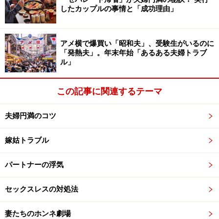
ないと心得る
したカップルの事情と「成功理由」
アメ横で爆買い「昭和夫」、受験生がいるのに
夫婦関係は甘くない⁉
「発熱夫」。年末年始「あるある夫婦トラブ
ル」
言葉が足りないだけで生まれる誤解も多いもの。言わな
くてもよいと思っていること、本当にそうなのか一度見
この記事に関連するテーマ
直してみましょう。
リンク： 「言わなくてもわかる」がすれ違いのもと!? [離婚] All About
夫婦円満のコツ
執筆ガイド 岡野 あつこ
嫁姑トラブル
パートナーの浮気
セックスレスの対処法
妻たちのホンネ劇場