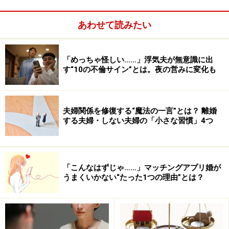
あわせて読みたい
「めっちゃ怪しい……」浮気夫が無意識に出
す“10の不倫サイン”とは。夜の営みに変化も
Yes、Noで仮面夫婦度がわかる
夫婦関係を修復する“魔法の一言”とは？ 離婚
「用事のある時にしか会話をしない」「一緒にご飯を食
する夫婦・しない夫婦の「小さな習慣」4つ
べない」etc.アルアルな現象をチェックしていくと、す
れ違い度がわかります！
リンク： もしかして離婚の一歩前？「仮面夫婦度」チェック [夫婦関係] All About
「こんなはずじゃ……」マッチングアプリ婚が
執筆ガイド 二松 まゆみ
うまくいかない“たった1つの理由”とは？