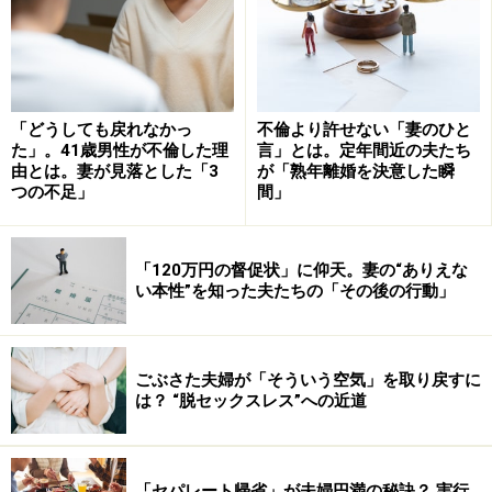
会話レスを防ぐには？ 夫婦の会話がすれ違
う決定的な理由
「どうしても戻れなかっ
不倫より許せない「妻のひと
会話レスを防ぐには？
た」。41歳男性が不倫した理
言」とは。定年間近の夫たち
由とは。妻が見落とした「3
が「熟年離婚を決意した瞬
とめどない妻の話に、事務的な夫の反応……。これでは会
つの不足」
間」
話レスになっても仕方ないというもの？そもそもの男女
の思考の違いを理解すれば、相手に対するストレスを減
「120万円の督促状」に仰天。妻の“ありえな
らすことができるはず！
い本性”を知った夫たちの「その後の行動」
リンク： 「夫婦の会話」はなぜすれ違うの？―その謎と対策 [ストレス] All About
執筆ガイド 大美賀 直子
ごぶさた夫婦が「そういう空気」を取り戻すに
は？ “脱セックスレス”への近道
言わなくてもわかる、ほど夫婦関係は甘く
「セパレート帰省」が夫婦円満の秘訣？ 実行