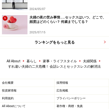
執筆ガイド 二松 まゆみ
2024/05/07
夫婦の夜の営み事情……セックスはいつ、どこで、
5
頻度はどのくらい？ 何歳までしてる？
セックスレスを防ぐには？セックスレスは
2025/07/15
離婚の原因にもなると心得る
ランキングをもっと見る
セックスレスを防ぐには
>
>
>
>
All About
暮らし
家事・ライフスタイル
夫婦関係
すれ違い夫婦の二大危機！ 会話レスとセックスレスの解消法
セックスレスが原因ですれ違ってしまう夫婦は多々いま
す。放置すると離婚の危機にも。その理由を3つのポイ
会社概要
採用情報
ントから説明します。
投資家情報
広告掲載
リンク： セックスレスが離婚の原因になる3つの理由 [離婚] All About
執筆ガイド 岡野 あつこ
利用規約
プライバシーポリシー
All Aboutについて
著作権・商標・免責