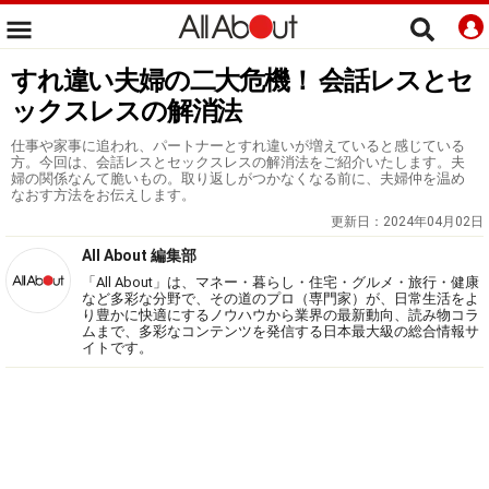
すれ違い夫婦の二大危機！ 会話レスとセ
ックスレスの解消法
仕事や家事に追われ、パートナーとすれ違いが増えていると感じている
方。今回は、会話レスとセックスレスの解消法をご紹介いたします。夫
婦の関係なんて脆いもの。取り返しがつかなくなる前に、夫婦仲を温め
なおす方法をお伝えします。
更新日：
2024年04月02日
All About 編集部
「All About」は、マネー・暮らし・住宅・グルメ・旅行・健康
など多彩な分野で、その道のプロ（専門家）が、日常生活をよ
り豊かに快適にするノウハウから業界の最新動向、読み物コラ
ムまで、多彩なコンテンツを発信する日本最大級の総合情報サ
イトです。