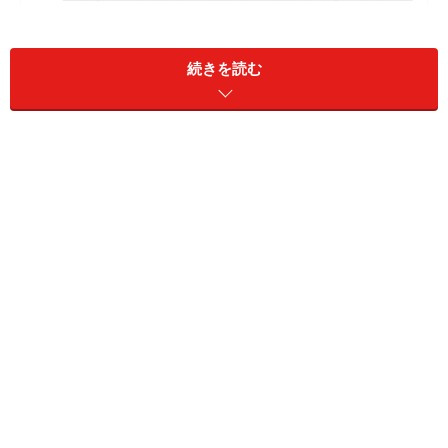
会話上手な夫婦に学ぶ
セックスレスを防ぐには？セックスレスは離婚の原因に
続きを読む
もなると心得る
疲れすぎセックスレスを防ぐ方法
まずはすれ違い度をチェック！ Yes、Noで
仮面夫婦度がわかる