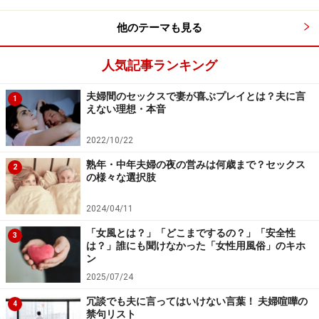
他のテーマも見る
人気記事ランキング
夫婦間のセックスで妻が喜ぶプレイとは？夫に言
1
えない理想・本音
会話上手な夫婦に学ぶ
2022/10/22
熟年・中年夫婦の夜の営みは何歳まで？セックス
2
の様々な選択肢
会話上手な夫婦
2024/04/11
少ない時間でコミュニケーションを親密にするテクニッ
「女風とは？」「どこまでするの？」「安全性
3
クとは？思わず返事を送りたくなるメールの書き方な
は？」誰にも聞けなかった「女性用風俗」のキホ
ン
ど、会話上手な夫婦が心がけていることから学びましょ
2025/07/24
う。
冗談でも夫に言ってはいけない言葉！ 夫婦喧嘩の
4
リンク： すれ違い夫婦の上級コミュニケーション技 [夫婦関係] All About
禁句リスト