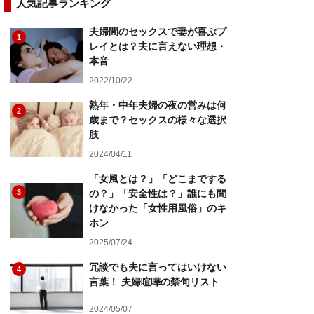
人気記事ランキング
夫婦間のセックスで妻が喜ぶプ
1
レイとは？夫に言えない理想・
本音
2022/10/22
熟年・中年夫婦の夜の営みは何
2
歳まで？セックスの様々な選択
肢
2024/04/11
「女風とは？」「どこまでする
3
の？」「安全性は？」誰にも聞
けなかった「女性用風俗」のキ
ホン
2025/07/24
冗談でも夫に言ってはいけない
4
言葉！ 夫婦喧嘩の禁句リスト
2024/05/07