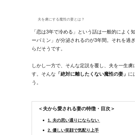
夫を虜にする魔性の妻とは？
「恋は3年で冷める」という話は一般的によく
ーパミン」が分泌されるのが3年間。それを過
らだそうです。
しかし一方で、そんな定説を覆し、夫を一生虜
す。そんな
「絶対に離したくない魔性の妻」
に
う。
＜夫から愛される妻の特徴・目次＞
1. 夫の思い通りにならない
2. 優しい笑顔で気配り上手