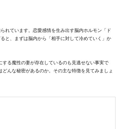
知られています。恋愛感情を生み出す脳内ホルモン「ド
ぎると、まずは脳内から「相手に対して冷めていく」か
にする魔性の妻が存在しているのも見逃せない事実で
はどんな秘密があるのか。その主な特徴を見てみましょ