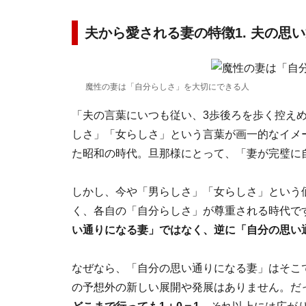
夫から愛される妻の特徴1. 夫の思
魔性の妻は「自分らしさ」を大切にできる人
「夫の言葉にいつも従い、3歩後ろを歩く控え
しさ」「女らしさ」という言葉が画一的なイメ
た昭和の時代。旦那様にとって、「妻が完璧に
しかし、今や「男らしさ」「女らしさ」という
く、各自の「自分らしさ」が尊重される時代で
い通りになる妻」ではなく、逆に「自分の思い
なぜなら、「自分の思い通りになる妻」はそこ
の予想外の新しい展開や発展はありません。だ