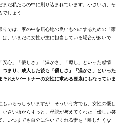
だまだ私たちの中に刷り込まれています。小さい頃、そ
るでしょう。
限りでは、家の中を居心地の良いものにするための「家
」は、いまだに女性が主に担当している場合が多いで
「安心」「優しさ」「温かさ」「癒し」といった感情
。
つまり、成人した後も「優しさ」「温かさ」といった
まそれがパートナーの女性に求める要素にもなっていま
性もいらっしゃいますが、そういう方でも、女性の優し
。小さい頃からずっと、母親が与えてくれた「優しい笑
て、いつまでも自分に注いでくれる妻を「離したくな