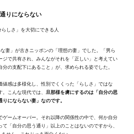
い通りにならない
めな妻」が古きニッポンの「理想の妻」でした。「男ら
ージで共有され、みんながそれを「正しい」と考えてい
自分の支配下にあること」が、求められる姿でした。
価値感は多様化し、性別でくくった「らしさ」ではな
す。こんな現代では、
旦那様を虜にするのは「自分の思
通りにならない妻」なのです。
でゲームオーバー。それ以降の関係性の中で、何か自分
って「自分の思う通り」以上のことはないのですから、