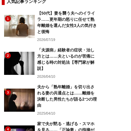
人気記事ランキング
【50代】妻を襲う夫へのイライ
1
ラ……更年期の怒りに任せて熟
年離婚を選んだ女性3人の気付き
と後悔
2026/07/19
「夫源病」経験者の症状・治し
2
方とは……夫といるのが苦痛に
感じる時の対処法【専門家が解
説】
2026/04/10
夫から「熟年離婚」を切り出さ
3
れる妻の共通点とは……離婚を
決断した男性たちが語る2つの理
由
2025/04/10
家で夫が黙る・逃げる・スマホ
4
を見る……「正論妻」の指摘が