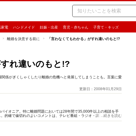
活家電
ハンドメイド
妊娠・出産
育児・赤ちゃん
子育て・キッズ
離婚を決意する前に
「言わなくてもわかる」がすれ違いのもと!?
すれ違いのもと!?
婦関係がぎくしゃくしたり離婚の危機へと発展してしまうことも。言葉に愛
更新日：2008年01月29日
イオニア。特に離婚問題においては28年間で35,000件以上の相談を手
ス。的確で歯切れのよいコメントは、テレビ番組・ラジオ・講演などでも、
...続きを読む
ー養成講座を開講中。