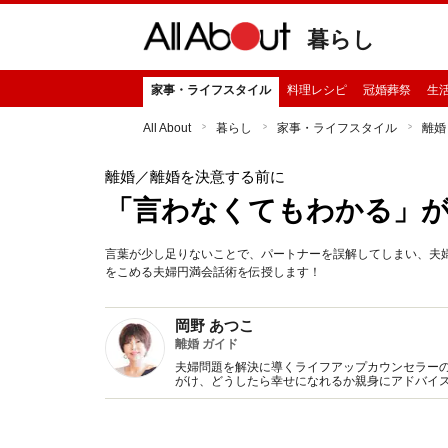
暮らし
家事・ライフスタイル
料理レシピ
冠婚葬祭
生
All About
暮らし
家事・ライフスタイル
離婚
離婚
／離婚を決意する前に
「言わなくてもわかる」が
言葉が少し足りないことで、パートナーを誤解してしまい、夫
をこめる夫婦円満会話術を伝授します！
岡野 あつこ
離婚 ガイド
夫婦問題を解決に導くライフアップカウンセラーのパ
がけ、どうしたら幸せになれるか親身にアドバイ
多くの人の共感を得ている。元祖･離婚カウンセラ