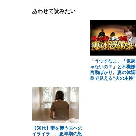
あわせて読みたい
「うつすなよ」「仮病
ゃないの？」と不機嫌
言動ばかり。妻の体調
良で見える“夫の本性”
【50代】妻を襲う夫への
イライラ……更年期の怒