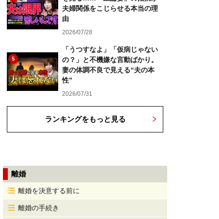
夫婦関係をこじらせる本当の理
由
2026/07/28
「うつすなよ」「仮病じゃない
5
の？」と不機嫌な言動ばかり。
妻の体調不良で見える“夫の本
性”
2026/07/31
ランキングをもっと見る
離婚
離婚を決意する前に
離婚の手続き