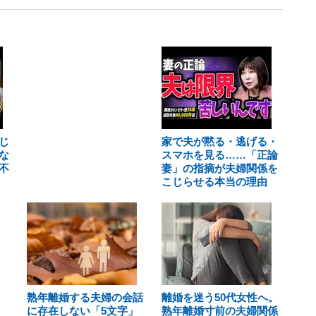
じ
家で夫が黙る・逃げる・
な
スマホを見る……「正論
不
妻」の指摘が夫婦関係を
こじらせる本当の理由
熟年離婚する夫婦の会話
離婚を迷う50代女性へ。
に存在しない「5文字」
熟年離婚寸前の夫婦関係