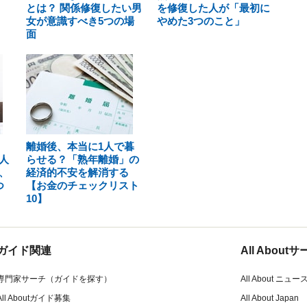
とは？ 関係修復したい男
を修復した人が「最初に
女が意識すべき5つの場
やめた3つのこと」
面
離婚後、本当に1人で暮
人
らせる？「熟年離婚」の
、
経済的不安を解消する
つ
【お金のチェックリスト
10】
ガイド関連
All Abou
専門家サーチ（ガイドを探す）
All About ニュー
All Aboutガイド募集
All About Japan