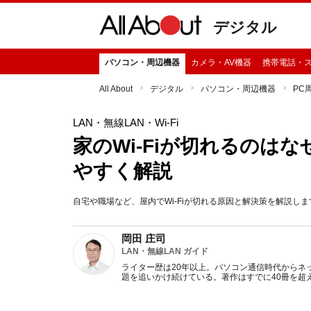
デジタル
パソコン・周辺機器
カメラ・AV機器
携帯電話・
All About
デジタル
パソコン・周辺機器
PC
LAN・無線LAN・Wi-Fi
家のWi-Fiが切れるのは
やすく解説
自宅や職場など、屋内でWi-Fiが切れる原因と解決策を解説しま
岡田 庄司
LAN・無線LAN ガイド
ライター歴は20年以上。パソコン通信時代からネッ
題を追いかけ続けている。著作はすでに40冊を超