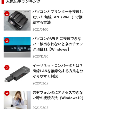
人気記事ランキング
パソコンとプリンターを接続し
1
たい！ 無線LAN（Wi-Fi）で接
続する方法
2021/04/05
パソコンがWi-Fiに接続できな
2
い・検出されないときのチェッ
ク項目11【Windows】
2023/11/30
イーサネットコンバータとは？
3
有線LANを無線化する方法を分
かりやすく解説
2023/02/17
共有フォルダにアクセスできな
4
い時の接続方法（Windows10）
2021/02/18