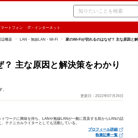
スマートフォン
IT・インターネット
周辺機器
LAN・無線LAN・Wi-Fi
家のWi-Fiが切れるのはなぜ？ 主な原因
なぜ？ 主な原因と解決策をわかり
す。
更新日：2022年07月26日
トワークに興味を持ち、LANや無線LANが一般に普及する前からLANの話
え、テクニカルライターとしても活動している。
プロフィール詳細
執筆記事一覧