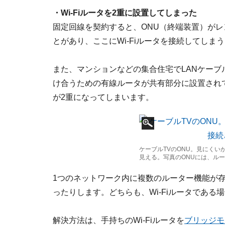
・Wi-Fiルータを2重に設置してしまった
固定回線を契約すると、ONU（終端装置）がレ
とがあり、ここにWi-Fiルータを接続してし
また、マンションなどの集合住宅でLANケー
け合うための有線ルータが共有部分に設置されて
が2重になってしまいます。
ケーブルTVのONU。見にく
見える。写真のONUには、ル
1つのネットワーク内に複数のルーター機能が
ったりします。どちらも、Wi-Fiルータである
解決方法は、手持ちのWi-Fiルータを
ブリッジモ