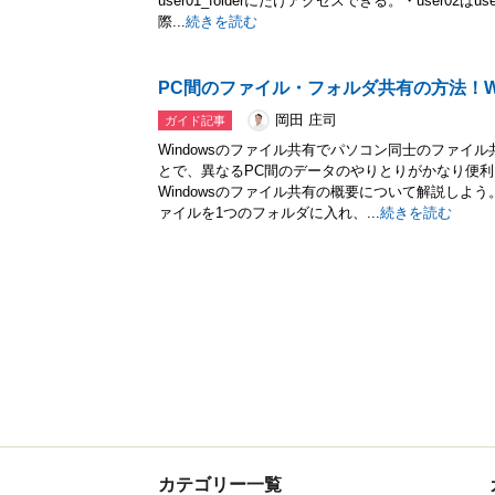
user01_folderにだけアクセスできる。・user02は
際...
続きを読む
PC間のファイル・フォルダ共有の方法！Win
岡田 庄司
ガイド記事
Windowsのファイル共有でパソコン同士のファイ
とで、異なるPC間のデータのやりとりがかなり便利にな
Windowsのファイル共有の概要について解説しよ
ァイルを1つのフォルダに入れ、...
続きを読む
カテゴリー一覧