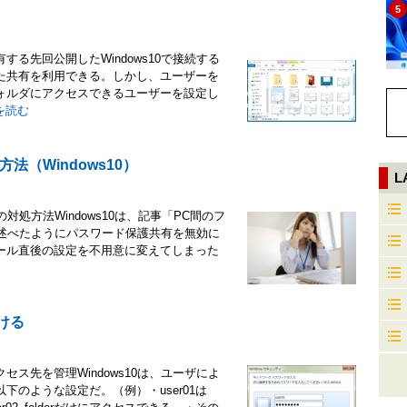
5
る先回公開したWindows10で接続する
た共有を利用できる。しかし、ユーザーを
ォルダにアクセスできるユーザーを設定し
を読む
（Windows10）
L
対処方法Windows10は、記事「PC間のフ
」で述べたようにパスワード保護共有を無効に
ール直後の設定を不用意に変えてしまった
設ける
ス先を管理Windows10は、ユーザによ
のような設定だ。（例）・user01は