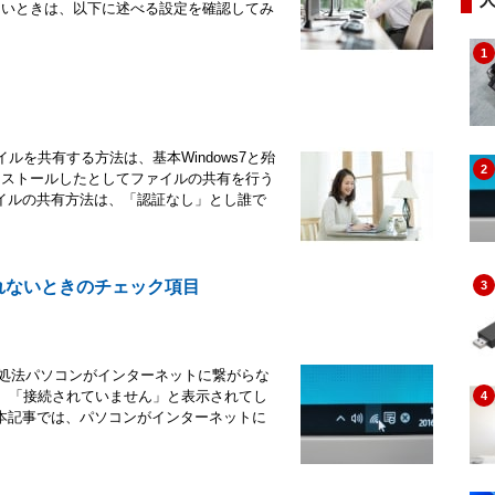
きないときは、以下に述べる設定を確認してみ
1
ァイルを共有する方法は、基本Windows7と殆
2
インストールしたとしてファイルの共有を行う
イルの共有方法は、「認証なし」とし誰で
されないときのチェック項目
3
の対処法パソコンがインターネットに繋がらな
とき、「接続されていません」と表示されてし
4
本記事では、パソコンがインターネットに