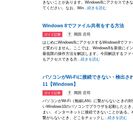
きないことがあります。Windows8にアクセスで
てください。なお、Win...
続きを読む
Windows 8でファイル共有をする方法
岡田 庄司
ガイド記事
はじめにWindows8にアクセスするWindows8でフ
ど変わりません。ここでは、Windows8を新規に
最低限の操作方法を解説します。今回解説するファ
もアクセスできる方...
続きを読む
パソコンがWi-Fiに接続できない・検出
11【Windows】
岡田 庄司
ガイド記事
パソコンがWi-Fi（無線LAN）に繋がらないとき
いWindows10のパソコンでブラウザを起動した
まい、インターネットに接続できないことがある。
繋がらないとき、どこをチェックし...
続きを読む