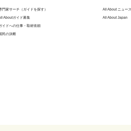
専門家サーチ（ガイドを探す）
All About ニュー
All Aboutガイド募集
All About Japan
ガイドへの仕事・取材依頼
国民の決断