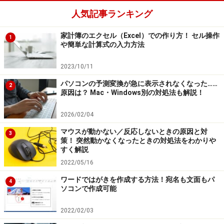
人気記事ランキング
家計簿のエクセル（Excel）での作り方！ セル操作
1
や簡単な計算式の入力方法
2023/10/11
パソコンの予測変換が急に表示されなくなった……
2
原因は？ Mac・Windows別の対処法も解説！
2026/02/04
マウスが動かない／反応しないときの原因と対
3
策！ 突然動かなくなったときの対処法をわかりや
すく解説
2022/05/16
ワードではがきを作成する方法！宛名も文面もパ
4
ソコンで作成可能
2022/02/03