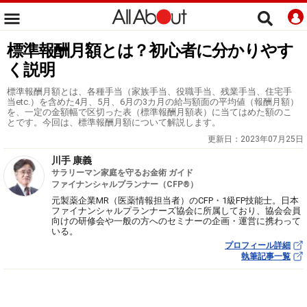
標準報酬月額とは？初心者に分かりやす
く説明
標準報酬月額とは、各種手当（家族手当、役職手当、残業手当、住宅手
当etc.）を含めた4月、5月、6月の3カ月の給与額面の平均値（報酬月額）
を、一定の金額幅で区切った表（標準報酬月額表）に当てはめた額のこ
とです。今回は、標準報酬月額について解説します。
更新日：
2023年07月25日
川手 康義
サラリーマン家庭を守るお金術 ガイド
ファイナンシャルプランナー（CFP®）
元製薬企業MR（医薬情報担当者）のCFP・1級FP技能士。日本
ファイナンシャルプランナーズ協会に所属しており、協会会員
向けの研修会や一般の方へのセミナーの企画・運営に携わって
いる。
プロフィール詳細
執筆記事一覧