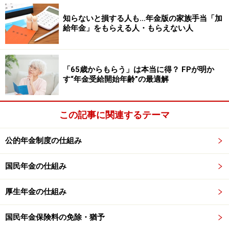
【関連記事をチェック！】
雇用保険とは？初心者に分かりやすく説明
知らないと損する人も…年金版の家族手当「加
給年金」をもらえる人・もらえない人
生命保険料控除とは？ 初心者に分かりやすく説明
配偶者控除とは？ 初心者に分かりやすく説明
扶養控除申告書とは？ 初心者に分かりやすく説明
「65歳からもらう」は本当に得？ FPが明か
す“年金受給開始年齢”の最適解
※記事内容は執筆時点のものです。最新の内容をご確認くださ
い。
この記事に関連するテーマ
本記事の内容は一般的な情報提供を目的としており、特定の金融
商品や投資行動を推奨するものではありません。
投資や資産運用に関する最終的なご判断はご自身の責任において
公的年金制度の仕組み
行ってください。
掲載情報の正確性・完全性については十分に配慮しております
が、その内容を保証するものではなく、これに基づく損失・損害
国民年金の仕組み
などについて当社は一切の責任を負いません。
最新の情報や詳細については、必ず各金融機関やサービス提供者
の公式情報をご確認ください。
厚生年金の仕組み
【編集部からのお知らせ】
国民年金保険料の免除・猶予
・「家計」について、
アンケート（2026/8/31まで）
を実施