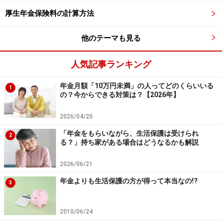
中です！
厚生年金保険料の計算方法
※抽選で20名にAmazonギフト券1000円分プレゼント
※謝礼付きの限定アンケートやモニター企画に参加が可能に
なります
他のテーマも見る
人気記事ランキング
年金月額「10万円未満」の人ってどのくらいいる
1
の？今からできる対策は？【2026年】
2026/04/20
「年金をもらいながら、生活保護は受けられ
2
る？」持ち家がある場合はどうなるかも解説
2026/06/21
年金よりも生活保護の方が得って本当なの!?
3
2010/06/24