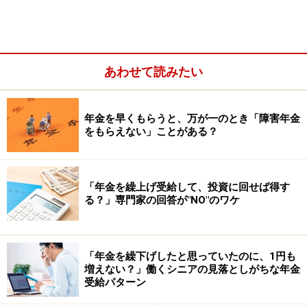
ます。保険料率は、健康保険組合、協会けんぽ（全国健
康保険協会）のどちらに加入しているかにより異なり、
協会けんぽの場合は都道府県により保険料率が異なりま
あわせて読みたい
す。なお、健康保険組合は独自料率です。
また本人の負担保険料は、協会けんぽの場合は会社と折
年金を早くもらうと、万が一のとき「障害年金
をもらえない」ことがある？
半ですが、健康保険組合では従業員の負担が少なくなる
よう設定されている場合が多いようです。
「年金を繰上げ受給して、投資に回せば得す
る？」専門家の回答が"NO"のワケ
健康保険料率は都道府県によって異なり、40歳以上は介護保
険料も含めた料率です（協会けんぽHPより抜粋）
「年金を繰下げしたと思っていたのに、1円も
例えば福岡県の協会けんぽに加入している会社にお勤め
増えない？」働くシニアの見落としがちな年金
受給パターン
の方で、4月、5月、6月の給与額面平均値（報酬月額）
が14万6000円であれば、標準報酬月額は15万円であり、