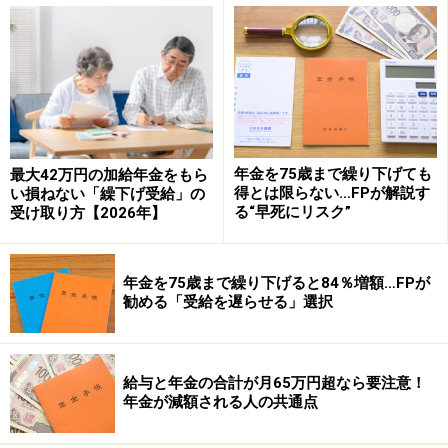
健康保険料は保険料率10.36％を掛けた1万5540円、本人
が負担するのは、その半分である7770円となります。
なお、40歳以上の方であれば介護保険料も加わるため保
険料率は12.18％となり、介護保険料を含めた保険料は1
万8270円、本人が負担するのはその半分である9135円と
年金を75歳まで繰り下げても
最大42万円の加給年金をもら
なります。
得とは限らない…FPが解説す
い損ねない「繰下げ受給」の
る“早死にリスク”
受け取り方【2026年】
まとめ
年金を75歳まで繰り下げると84％増額…FPが
いかがでしたでしょうか。今回は、標準報酬月額につい
勧める「受給を遅らせる」選択
て解説してみました。給与明細を見て厚生年金保険料や
健康保険料が高くなっている場合は、標準報酬月額が変
更になっている可能性があります。その場合は4月、5
給与と年金の合計が月65万円超なら要注意！
月、6月の給与額面を確認してみてください。
年金が減額される人の共通点