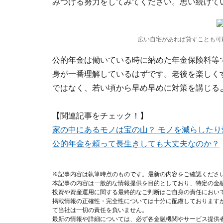
みつける努力をしてみてください。思い続けて
広い自宅があれば貸すことも可
公的年金は働いている時に納めた年金保険料等
身が一番理解しているはずです。老後を楽しく
ではなく、若い頃から早め早めに対策を講じる
【関連記事をチェック！】
家の中にあるモノは宝の山？ モノを減らした
公的年金を頼って長生きしても大丈夫なのか？
※記事内容は執筆時点のものです。最新の内容をご確認くださ
本記事の内容は一般的な情報提供を目的としており、特定の金
投資や資産運用に関する最終的なご判断はご自身の責任におい
掲載情報の正確性・完全性については十分に配慮しております
て当社は一切の責任を負いません。
最新の情報や詳細については、必ず各金融機関やサービス提供