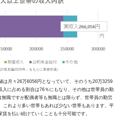
計収支編2020年」をもとに筆者作成）
月々26万6056円となっていて、そのうち20万3259
収入に占める割合は76％にもなり、その他は世帯員の勤
主は無職ですが配偶者等も無職とは限らず、世帯員の勤労
り、これより多い世帯もあれば少ない世帯もあります。平
家賃を払い続けていくことも十分可能です。