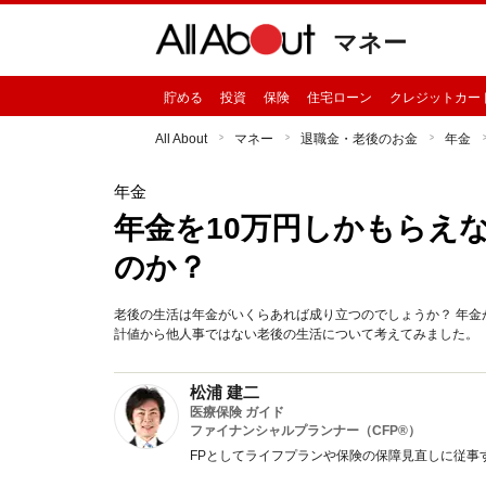
マネー
貯める
投資
保険
住宅ローン
クレジットカー
All About
マネー
退職金・老後のお金
年金
年金
年金を10万円しかもらえ
のか？
老後の生活は年金がいくらあれば成り立つのでしょうか？ 年金
計値から他人事ではない老後の生活について考えてみました。
松浦 建二
医療保険 ガイド
ファイナンシャルプランナー（CFP®）
FPとしてライフプランや保険の保障見直しに従事