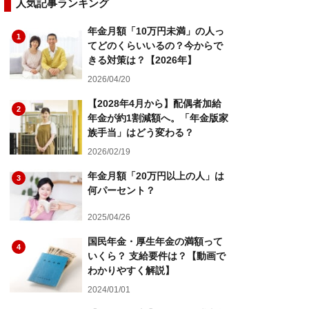
人気記事ランキング
年金月額「10万円未満」の人っ
1
てどのくらいいるの？今からで
きる対策は？【2026年】
2026/04/20
【2028年4月から】配偶者加給
2
年金が約1割減額へ。「年金版家
族手当」はどう変わる？
2026/02/19
年金月額「20万円以上の人」は
3
何パーセント？
2025/04/26
国民年金・厚生年金の満額って
4
いくら？ 支給要件は？【動画で
わかりやすく解説】
2024/01/01