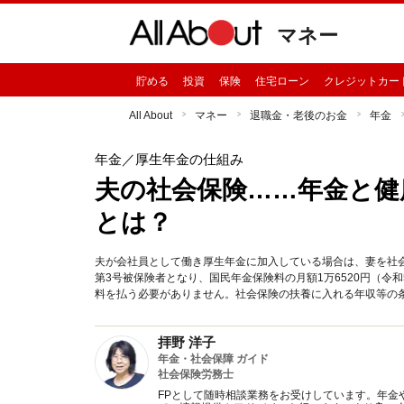
マネー
貯める
投資
保険
住宅ローン
クレジットカー
All About
マネー
退職金・老後のお金
年金
年金
／厚生年金の仕組み
夫の社会保険……年金と健
とは？
夫が会社員として働き厚生年金に加入している場合は、妻を社
第3号被保険者となり、国民年金保険料の月額1万6520円（
料を払う必要がありません。社会保険の扶養に入れる年収等の
拝野 洋子
年金・社会保障 ガイド
社会保険労務士
FPとして随時相談業務をお受けしています。年金