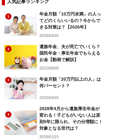
人気記事ランキング
年金月額「10万円未満」の人っ
1
てどのくらいいるの？今からで
きる対策は？【2026年】
2026/04/20
遺族年金、夫が死亡でいくら？
2
国民年金・厚生年金でもらえる
お金【動画で解説】
2022/09/09
年金月額「20万円以上の人」は
3
何パーセント？
2025/04/26
2028年4月から遺族厚生年金が
4
変わる！子どもがいない人は原
則5年に限られ、その分増額に！
対象となる世代は？
2026/01/15