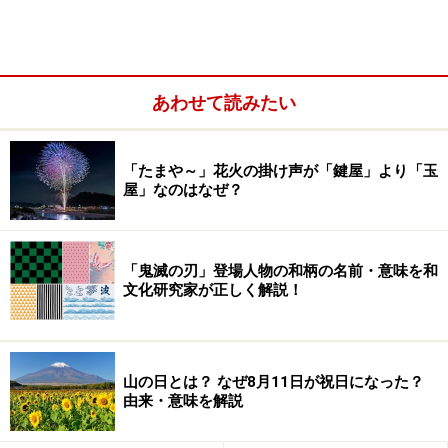
あわせて読みたい
「たまや～」花火の掛け声が「鍵屋」より「玉
屋」なのはなぜ？
60歳の還暦は、自分の生まれた年の干支に還るよみがえりの
歳なので、赤子に還ると捉えます
「鬼滅の刃」登場人物の和柄の名前・意味を和
日本で古くから用いられている暦法に、
文化研究家が正しく解説！
十干（じっかん／甲・乙・丙・丁・戊・己・庚・
辛・壬・癸の10種類）
山の日とは？ なぜ8月11日が祝日になった？
十二支（じゅうにし／子・丑・寅・卯・辰・巳・
由来・意味を解説
午・未・申・酉・戌・亥の12種類）