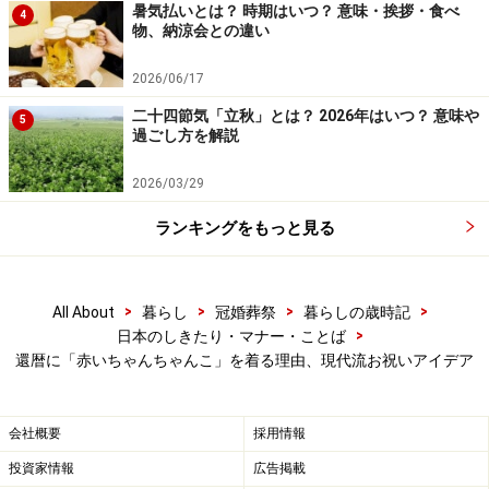
暑気払いとは？ 時期はいつ？ 意味・挨拶・食べ
4
現代流の還暦祝いも人気
物、納涼会との違い
今の60歳は若々しく、昔のようにお年寄りのイメージは
2026/06/17
ありませんが、人生50年の時代には、還暦まで無事に過
二十四節気「立秋」とは？ 2026年はいつ？ 意味や
5
ごせることは大変おめでたいことでした。還暦などの長
過ごし方を解説
寿祝い（年祝い）は、人生で一度きりの通過儀礼のひと
2026/03/29
つ。自分の干支に還るよみがえりの歳「還暦」をお祝い
する習わしは、広く親しまれています（詳しくは「
長寿
ランキングをもっと見る
祝いの年齢、名称、読み方について
」をお読みくださ
い）。
>
>
>
>
All About
暮らし
冠婚葬祭
暮らしの歳時記
>
日本のしきたり・マナー・ことば
今でも、赤いちゃんちゃんこと頭巾を贈り着用する方も
還暦に「赤いちゃんちゃんこ」を着る理由、現代流お祝いアイデア
いれば、赤いベストやショール、帽子、服、アクセサリ
ーなど「赤い色で身につけるもの」を選ぶ方もいます。
会社概要
採用情報
日本の習わしには、幸せを願う気持ちが込められていま
投資家情報
広告掲載
す。現代流にアレンジする際も、意味を知っておくこと