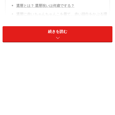
還暦とは？ 還暦祝いは何歳でする？
還暦に赤いちゃんちゃんこを着て、赤い頭巾をかぶる理
由・由来・意味
現代流の還暦祝いも人気
続きを読む
還暦とは？ 還暦祝いは何歳でする？
還暦とは、
生まれた年の"干支に還る"
ことからそう言わ
れ、
数え年61歳（満60歳）
で還暦祝いをする習わしがあ
ります。