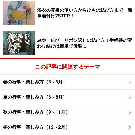
浴衣の帯板の使い方からひもの結び方まで、簡
単着付け7STEP！
赤は太陽、火、血などを象徴し、生命力や再生を意味します
みやこ結び・リボン返しの結び方！半幅帯の変
わり結びは簡単で優雅に
■なぜ赤なのか？
赤い色は、太陽や火、血を象徴する色であり、生命力や
この記事に関連するテーマ
再生を意味する色とされています。昔から赤には魔除け
の力があるとされ、生まれたばかりの赤ちゃんに赤い産
春の行事・楽しみ方（3～5月）
着を着せていました。また、還暦を迎える61歳は男女と
もに本厄の年にあたるので、厄払いの意味もあります。
夏の行事・楽しみ方（6～8月）
こうした理由で、赤子に還る還暦に、赤いちゃんちゃん
こと頭巾を贈るようになりました。
秋の行事・楽しみ方（9～11月）
■なぜちゃんちゃんこと頭巾なのか？
冬の行事・楽しみ方（12～2月）
ちゃんちゃんことは、袖なしの綿入り羽織のことを言い