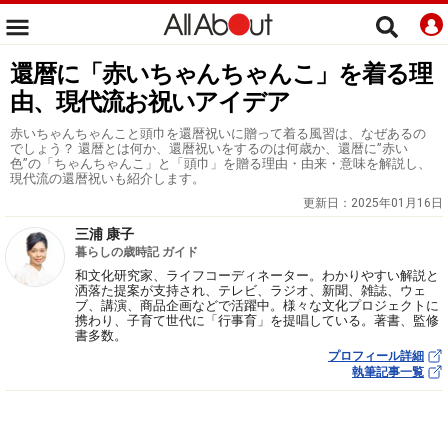
還暦に「赤いちゃんちゃんこ」を着る理
由、現代流お祝いアイデア
赤いちゃんちゃんこと頭巾を還暦祝いに贈って着る風習は、なぜあるの
でしょう？ 還暦とは何か、還暦祝いをするのは何歳か、還暦に”赤い
色”の「ちゃんちゃんこ」と「頭巾」を贈る理由・由来・意味を解説し、
現代流の還暦祝いも紹介します。
更新日：
2025年01月16日
三浦 康子
暮らしの歳時記 ガイド
和文化研究家、ライフコーディネーター。わかりやすい解説と
洒落た提案が支持され、テレビ、ラジオ、新聞、雑誌、ウェ
ブ、講演、商品企画などで活躍中。様々な文化プロジェクトに
携わり、子育て世代に「行事育」を提唱している。著書、監修
書多数。
プロフィール詳細
執筆記事一覧