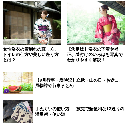
を組み合わせたものがあります。これが本来の干支（え
と）であり、10×12で60種類あります。
60種類ある干支は60年で一回りするので、自分の干支が
再びめぐってくるのは、61年先ということになります。
つまり、人が生まれて61年目に、生まれた年と同じ干支
女性浴衣の着崩れの直し方、
【決定版】浴衣の下着や補
に還るので「還暦」といい、「本卦還り（ほんけがえ
トイレの仕方や美しい座り方
正、着付けのいろはを写真で
り）」という呼び方もあります。
とは？
わかりやすく解説！
【8月行事・歳時記】立秋・山の日・お盆……
還暦に赤いちゃんちゃんこを着て、赤い頭
風物詩や行事まとめ
巾をかぶる理由・由来・意味
還暦は、
暦がひとまわりして生まれ変わり、新しい寿命
手ぬぐいの使い方……旅先で超便利な13通りの
を授かるよみがえりの歳
だと捉えられ、「
赤子（赤ちゃ
活用術・使い道
ん）に還る
」という意味で、赤いちゃんちゃんこと赤い
頭巾を贈る習わしとなりました。