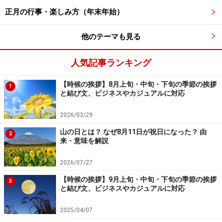
正月の行事・楽しみ方（年末年始）
ます。袖がないので着脱に便利で動きやすいため、赤ち
ゃんの産着など子どもに着せることが多く、働くときの
他のテーマも見る
防寒着としても重宝されました。
人気記事ランキング
頭巾とは、頭部を覆うかぶりもので、さまざまな種類が
あります。還暦のときに用いられるのは、大黒天がかぶ
【時候の挨拶】8月上旬・中旬・下旬の季節の挨拶
1
と結び文、ビジネスやカジュアルに対応
っているような丸頭巾（大黒頭巾、焙烙頭巾）で、江戸
末期に年寄りのかぶりものとなりました。
2026/03/29
山の日とは？ なぜ8月11日が祝日になった？ 由
2
■還暦祝いをいつから贈るようになったのか？
来・意味を解説
上記の理由で、魔除け・厄除けの赤、赤ちゃんの産着だ
2026/07/27
ったちゃんちゃんこ、年寄りのかぶりものの丸頭巾を合
わせて、還暦に赤いちゃんちゃんこと頭巾を贈る風習が
【時候の挨拶】9月上旬・中旬・下旬の季節の挨拶
3
と結び文、ビジネスやカジュアルに対応
江戸時代に広がったと言われています。
2025/04/07