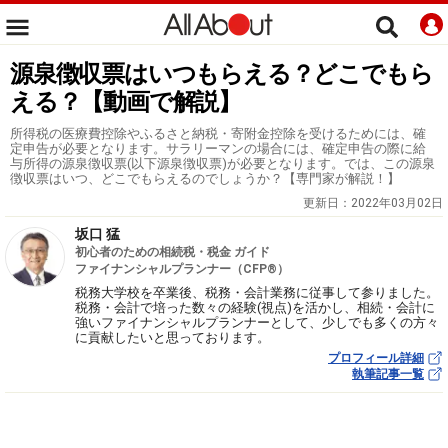
源泉徴収票はいつもらえる？どこでもら
える？【動画で解説】
所得税の医療費控除やふるさと納税・寄附金控除を受けるためには、確
定申告が必要となります。サラリーマンの場合には、確定申告の際に給
与所得の源泉徴収票(以下源泉徴収票)が必要となります。では、この源泉
徴収票はいつ、どこでもらえるのでしょうか？【専門家が解説！】
更新日：
2022年03月02日
坂口 猛
初心者のための相続税・税金 ガイド
ファイナンシャルプランナー（CFP®）
税務大学校を卒業後、税務・会計業務に従事して参りました。
税務・会計で培った数々の経験(視点)を活かし、相続・会計に
強いファイナンシャルプランナーとして、少しでも多くの方々
に貢献したいと思っております。
プロフィール詳細
執筆記事一覧