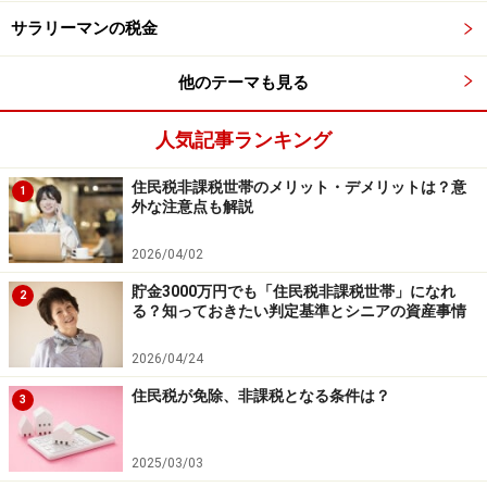
サラリーマンの税金
1. もう一度、会社に対して催促をしてみる
他のテーマも見る
まずは、もう一度、会社に催促をしてみます。その際
人気記事ランキング
に、「
源泉徴収票の発行は、所得税法上の義務なので、
発行して下さい。発行いただけない
場合には、税務署に
住民税非課税世帯のメリット・デメリットは？意
1
外な注意点も解説
相談します」
などと伝えてみましょう。発行される可能
性が高まります。
2026/04/02
貯金3000万円でも「住民税非課税世帯」になれ
2
る？知っておきたい判定基準とシニアの資産事情
2. 源泉徴収票不交付の届出書を提出する
2026/04/24
自分の住所地を管轄する税務署に、
源泉徴収票不交付の
住民税が免除、非課税となる条件は？
3
届出書
を提出してみましょう。この届出書には、収入金
額・源泉徴収税額や給与明細書の保存の有無を記入する
2025/03/03
欄もあります。わからない場合には、税務署に相談して