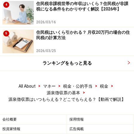
みましょう。
住民税非課税世帯の年収はいくら？住民税が非課
4
税になる条件をわかりやすく解説【2026年】
なお、税務署では、この届出書を受領した後に、給与の
2026/03/16
支払者(事業者)に対して、
行政指導
をすることになりま
住民税はいくら引かれる？ 月収20万円の場合の住
5
す。あくまでも、
強制的に発行させることはできません
民税の計算方法
ので注意して下さい。
2026/03/25
また、給与の支払者に対して、
自分が届け出たことを知
ランキングをもっと見る
られたくない場合
には、「源泉徴収票の不交付を国税当
局に申し入れたことにつき、事業主に氏名を告知して差
>
>
>
>
All About
マネー
税金・公的手当
税金
支えありませんか」欄の
いいえにチェック
を入れておき
>
源泉徴収票の基本
ましょう。
源泉徴収票はいつもらえる？どこでもらえる？【動画で解説】
会社概要
採用情報
投資家情報
広告掲載