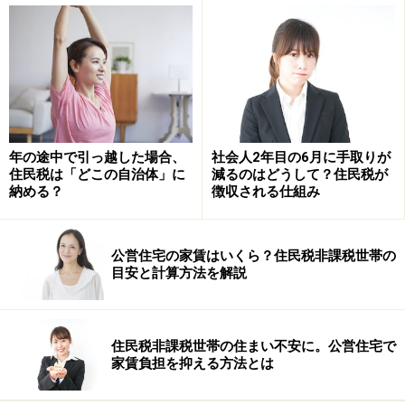
源泉徴収票が必要な場合には会社等に依頼
年の途中で引っ越した場合、
社会人2年目の6月に手取りが
住民税は「どこの自治体」に
減るのはどうして？住民税が
納める？
徴収される仕組み
公営住宅の家賃はいくら？住民税非課税世帯の
目安と計算方法を解説
住民税非課税世帯の住まい不安に。公営住宅で
をすることになります。ちなみに、会社の誰に依頼すれ
家賃負担を抑える方法とは
ばよいのでしょうか。これは、会社により異なります
が、一般的には、総務部門や人事部門、経理部門が多い