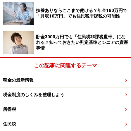
ようです。まずは、
給与明細を渡してくれる人
に話をし
扶養ありならここまで働ける？年金180万円で
てみて下さい。
「月収10万円」でも住民税非課税の可能性
貯金3000万円でも「住民税非課税世帯」にな
源泉徴収票を渡して(発行して)もらえなか
れる？知っておきたい判定基準とシニアの資産
ったら？
事情
会社に源泉徴収票の発行をお願いした場合、通常は、ス
この記事に関連するテーマ
ムーズに発行してもらえるのですが、中には、会社とモ
メて退職した場合や会社が倒産してしまった場合など、
税金の最新情報
発行してもらえないケースもあります。その場合には、
どのように対応すればよいのでしょうか？
税金制度のしくみを整理しよう
最終的には、
自分の住所地を管轄する税務署
に相談する
所得税
ことになるのですが、次の対応の中から自分にあった対
住民税
応を試してみてください。