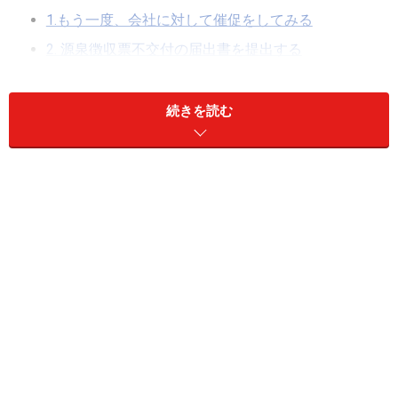
1.もう一度、会社に対して催促をしてみる
2. 源泉徴収票不交付の届出書を提出する
3.最終的には税務署に相談を！
当初から給与明細書をもらえていなかったら？
続きを読む
そもそも給与所得ではない可能性も？
源泉徴収票をもらえるタイミングは翌年の1月31日
まで