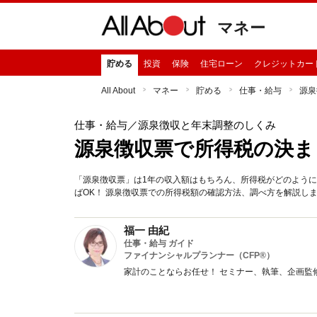
マネー
貯める
投資
保険
住宅ローン
クレジットカー
All About
マネー
貯める
仕事・給与
源泉
仕事・給与
／源泉徴収と年末調整のしくみ
源泉徴収票で所得税の決ま
「源泉徴収票」は1年の収入額はもちろん、所得税がどのよう
ばOK！ 源泉徴収票での所得税額の確認方法、調べ方を解説し
福一 由紀
仕事・給与 ガイド
ファイナンシャルプランナー（CFP®）
家計のことならお任せ！ セミナー、執筆、企画監