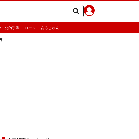
金・公的手当
ローン
あるじゃん
方