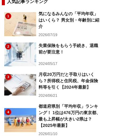
人気記事ランキング
気になるみんなの「平均年収」
1
はいくら？ 男女別・年齢別に紹
介
2026/07/19
失業保険をもらう手続き、退職
2
前が要注意！
2024/05/17
月収20万円だと手取りはいく
3
ら？所得税と住民税、年金保険
料等を引く【2024年最新】
2024/06/21
都道府県別「平均年収」ランキ
4
ング！ 1位は476万円の東京都、
最も上昇幅が大きい2県は？
【2025年最新】
2026/01/10