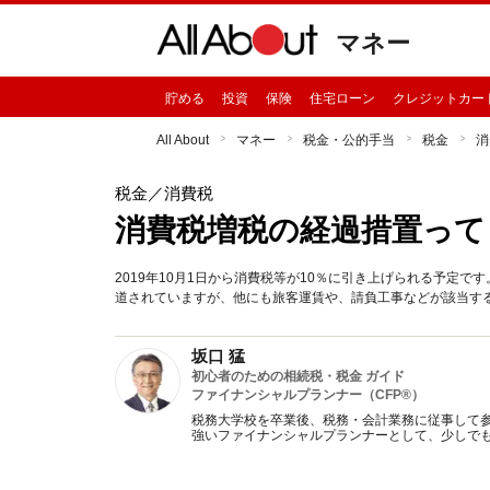
マネー
貯める
投資
保険
住宅ローン
クレジットカー
All About
マネー
税金・公的手当
税金
消
税金
／消費税
消費税増税の経過措置って？
2019年10月1日から消費税等が10％に引き上げられる予定
道されていますが、他にも旅客運賃や、請負工事などが該当す
坂口 猛
初心者のための相続税・税金 ガイド
ファイナンシャルプランナー（CFP®）
税務大学校を卒業後、税務・会計業務に従事して参
強いファイナンシャルプランナーとして、少しで