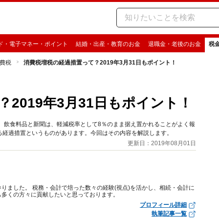
ド・電子マネー・ポイント
結婚・出産・教育のお金
退職金・老後のお金
税
費税
消費税増税の経過措置って？2019年3月31日もポイント！
2019年3月31日もポイント！
です。飲食料品と新聞は、軽減税率として8％のまま据え置かれることがよく報
る経過措置というものがあります。今回はその内容を解説します。
更新日：2019年08月01日
りました。 税務・会計で培った数々の経験(視点)を活かし、相続・会計に
も多くの方々に貢献したいと思っております。
プロフィール詳細
執筆記事一覧