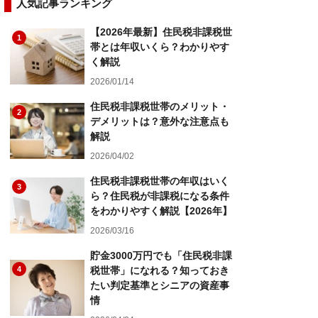
人気記事ランキング
【2026年最新】住民税非課税世
1
帯とは年収いくら？わかりやす
く解説
2026/01/14
住民税非課税世帯のメリット・
2
デメリットは？意外な注意点も
解説
2026/04/02
住民税非課税世帯の年収はいく
3
ら？住民税が非課税になる条件
をわかりやすく解説【2026年】
2026/03/16
貯金3000万円でも「住民税非課
4
税世帯」になれる？知っておき
たい判定基準とシニアの資産事
情