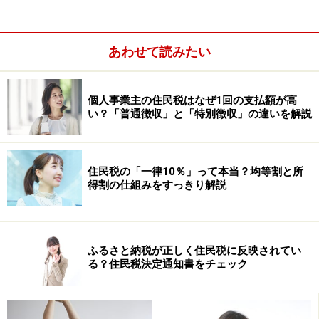
あわせて読みたい
個人事業主の住民税はなぜ1回の支払額が高
い？「普通徴収」と「特別徴収」の違いを解説
住民税の「一律10％」って本当？均等割と所
しかし、社会人2年目の6月を迎えると、いよいよ「1年
得割の仕組みをすっきり解説
目の会社員時代に得た所得」に対する住民税の徴収がス
タートします。その結果、「4月からせっかく昇給した
のに、なぜか手取りが減ってしまった……」と感じるケー
ふるさと納税が正しく住民税に反映されてい
スがあるのです。
る？住民税決定通知書をチェック
これは社会人2年目に限った話ではなく、前々年よりも
前年の所得がアップした方も、その分住民税額が高くな