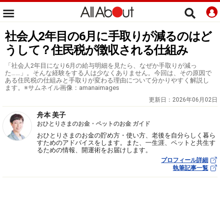
社会人2年目の6月に手取りが減るのはど
うして？住民税が徴収される仕組み
「社会人2年目になり6月の給与明細を見たら、なぜか手取りが減っ
た……」。そんな経験をする人は少なくありません。今回は、その原因で
ある住民税の仕組みと手取りが変わる理由について分かりやすく解説し
ます。※サムネイル画像：amanaimages
更新日：
2026年06月02日
舟本 美子
おひとりさまのお金・ペットのお金 ガイド
おひとりさまのお金の貯め方・使い方、老後を自分らしく暮ら
すためのアドバイスをします。また、一生涯、ペットと共生す
るための情報、開運術をお届けします。
プロフィール詳細
執筆記事一覧