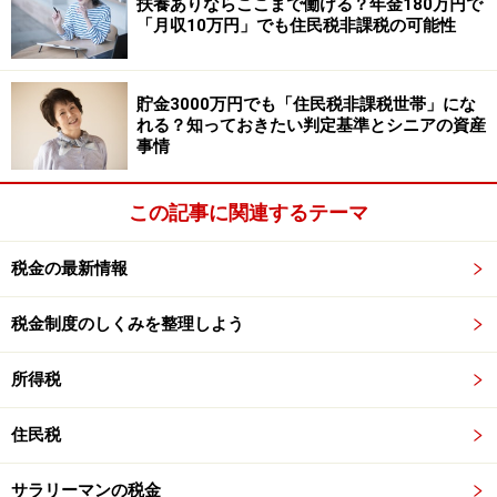
扶養ありならここまで働ける？年金180万円で
※記事内容は執筆時点のものです。最新の内容をご確認くださ
「月収10万円」でも住民税非課税の可能性
い。
本記事の内容は一般的な情報提供を目的としており、特定の金融
商品や投資行動を推奨するものではありません。
投資や資産運用に関する最終的なご判断はご自身の責任において
貯金3000万円でも「住民税非課税世帯」にな
行ってください。
れる？知っておきたい判定基準とシニアの資産
掲載情報の正確性・完全性については十分に配慮しております
事情
が、その内容を保証するものではなく、これに基づく損失・損害
などについて当社は一切の責任を負いません。
最新の情報や詳細については、必ず各金融機関やサービス提供者
この記事に関連するテーマ
の公式情報をご確認ください。
税金の最新情報
【編集部からのお知らせ】
・「家計」について、
アンケート（2026/8/31まで）
を実施
中です！
税金制度のしくみを整理しよう
※抽選で20名にAmazonギフト券1000円分プレゼント
※謝礼付きの限定アンケートやモニター企画に参加が可能に
所得税
なります
住民税
サラリーマンの税金