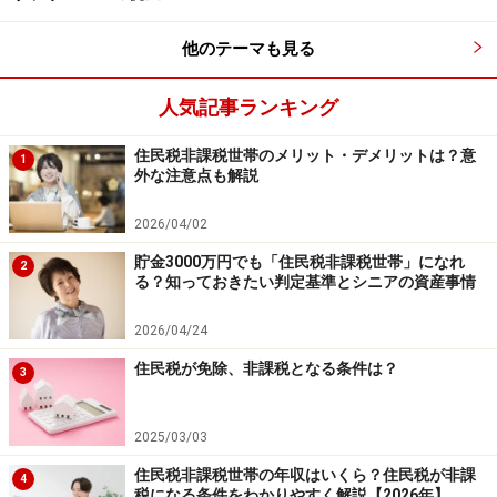
他のテーマも見る
人気記事ランキング
住民税非課税世帯のメリット・デメリットは？意
1
外な注意点も解説
2026/04/02
貯金3000万円でも「住民税非課税世帯」になれ
2
る？知っておきたい判定基準とシニアの資産事情
2026/04/24
住民税が免除、非課税となる条件は？
3
2025/03/03
住民税非課税世帯の年収はいくら？住民税が非課
4
税になる条件をわかりやすく解説【2026年】