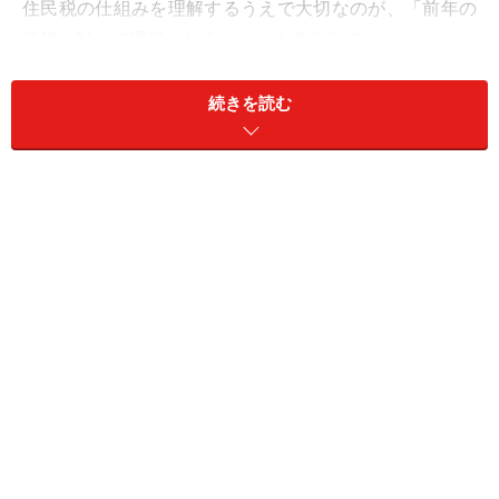
住民税の仕組みを理解するうえで大切なのが、「前年の
所得に対して課税される」という考え方です。
所得税は毎月の給与からあらかじめ差し引かれ、年末調
続きを読む
整で過不足が精算されます。一方、住民税は前年1年間
（1月1日～12月31日）の所得をもとに税額が決まり、翌
年6月から給与天引きが始まるルールになっています。
例えば、2026年度の住民税は2025年1月1日～12月31日
の所得をもとに計算され、2026年6月から2027年5月ま
での給与から12回に分けて徴収されます。
そのため、社会人1年目は、前年の所得が一定以下であ
れば住民税は課税されません。多くの新社会人は入社1
年目の給与から住民税が天引きされないケースが一般的
です。