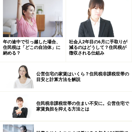
るため、この6月以降の手取り額が変動することになり
ます。
まとめ
住民税は前年の所得をもとに計算され、毎年6月から翌
年の途中で引っ越した場合、
社会人2年目の6月に手取りが
住民税は「どこの自治体」に
減るのはどうして？住民税が
年5月までの給与から天引きされます。そのため社会人2
納める？
徴収される仕組み
年目や、前々年よりも前年の所得が増えた方は、6月に
なると、前年の所得に対する住民税の徴収が始まり、手
公営住宅の家賃はいくら？住民税非課税世帯の
取り額が減ったように感じることがあります。
目安と計算方法を解説
6月の給与明細を受け取ったら、住民税の欄を一度確認
してみましょう。住民税は毎年6月に金額が見直される
という仕組みを知っておくだけで、「なぜ手取りが変わ
住民税非課税世帯の住まい不安に。公営住宅で
家賃負担を抑える方法とは
ったのか」の理由が分かり、慌てずに家計を管理しやす
くなります。