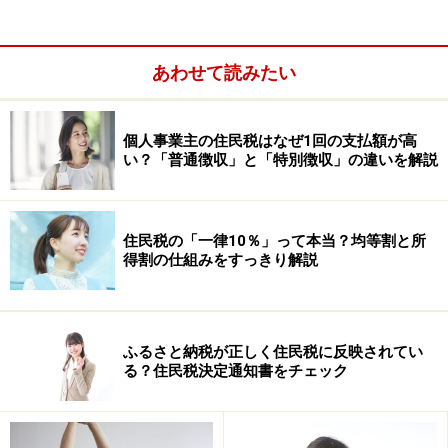
あわせて読みたい
個人事業主の住民税はなぜ1回の支払額が高
い？「普通徴収」と「特別徴収」の違いを解説
住民税の「一律10％」って本当？均等割と所
このように、住民税の納付先が新しい自治体に変わるの
得割の仕組みをすっきり解説
は、引っ越し後に最初に迎える1月1日からです。つま
り、2026年中に名古屋市へ転居した場合、名古屋市に住
民税を納めるのは2027年度分（2026年中の所得に対する
ふるさと納税が正しく住民税に反映されてい
住民税）からとなります。
る？住民税決定通知書をチェック
引っ越し時の手続きは、会社員と自営業者
で異なる