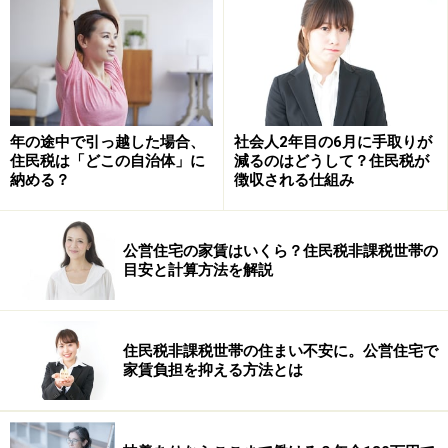
会社員（給与から天引きの場合）は、まず市区町村で住
民票の異動手続きを行い、勤務先にも住所変更を届け出
ましょう。自営業者・フリーランス（自分で納める場
合）は、市区町村へ転出届と転入届（同じ市区町村内の
年の途中で引っ越した場合、
社会人2年目の6月に手取りが
場合は転居届）を提出し、住民票の異動手続きを行いま
住民税は「どこの自治体」に
減るのはどうして？住民税が
しょう。
納める？
徴収される仕組み
なぜ6月に旧住所から通知が来るの？
公営住宅の家賃はいくら？住民税非課税世帯の
目安と計算方法を解説
住民税は毎年6月から翌年5月にかけて納付します。給与
天引き（特別徴収）の会社員の場合、6月の給与から新
しい年度の天引きが始まります。春（4～5月）に引っ越
住民税非課税世帯の住まい不安に。公営住宅で
した場合でも、6月からの天引きは
旧住所の自治体に納
家賃負担を抑える方法とは
める税額
で計算されたものです。そのため、旧住所の自
治体から会社に通知が届き、その金額が給与から引かれ
ることになりますが、これは正しい手続きです。詳細は