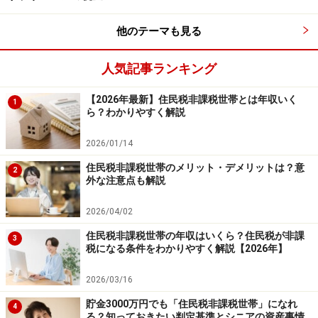
※記事内容は執筆時点のものです。最新の内容をご確認くださ
い。
他のテーマも見る
本記事の内容は一般的な情報提供を目的としており、特定の金融
商品や投資行動を推奨するものではありません。
投資や資産運用に関する最終的なご判断はご自身の責任において
人気記事ランキング
行ってください。
掲載情報の正確性・完全性については十分に配慮しております
【2026年最新】住民税非課税世帯とは年収いく
が、その内容を保証するものではなく、これに基づく損失・損害
1
ら？わかりやすく解説
などについて当社は一切の責任を負いません。
最新の情報や詳細については、必ず各金融機関やサービス提供者
の公式情報をご確認ください。
2026/01/14
住民税非課税世帯のメリット・デメリットは？意
2
【編集部からのお知らせ】
外な注意点も解説
・「家計」について、
アンケート（2026/8/31まで）
を実施
中です！
2026/04/02
※抽選で20名にAmazonギフト券1000円分プレゼント
※謝礼付きの限定アンケートやモニター企画に参加が可能に
住民税非課税世帯の年収はいくら？住民税が非課
3
なります
税になる条件をわかりやすく解説【2026年】
2026/03/16
貯金3000万円でも「住民税非課税世帯」になれ
4
る？知っておきたい判定基準とシニアの資産事情