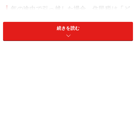
年の途中で引っ越した場合、住民税は「ど
この自治体」に納める？
続きを読む
住民税は、前年1月1日から12月31日までの所得をもとに
計算されます。その際、課税を行うのは「その年の1月1
日時点で住民票がある自治体」です。つまり、どの自治
体に住んでいるかではなく、「1月1日にどこに住民票が
あるか」で納付先が決まるというルールなのです。
【具体例】2026年4月に「大阪市」から「名古屋市」へ
引っ越した場合
・2026年度分の住民税（2025年の所得に対する税金）：
2026年1月1日時点に住んでいた「大阪市」
・2027年度分の住民税（2026年の所得に対する税金）：
2027年1月1日の時点で住民票がある「名古屋市」