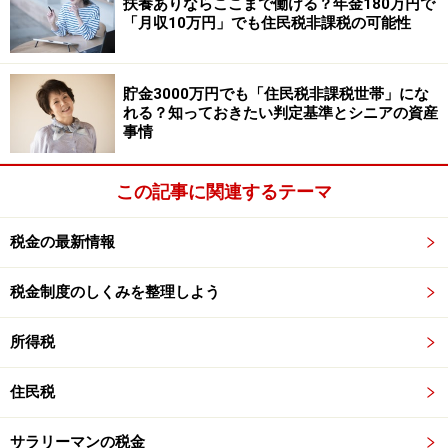
扶養ありならここまで働ける？年金180万円で
「月収10万円」でも住民税非課税の可能性
勤務先または自治体に確認しましょう。
自営業者など普通徴収の方には、6月に旧住所の自治体
貯金3000万円でも「住民税非課税世帯」にな
から納税通知書が届きます。
れる？知っておきたい判定基準とシニアの資産
事情
まとめ
この記事に関連するテーマ
住民税の納付先は、その年の1月1日時点で住民票があっ
た自治体です。そのため、年の途中で引っ越しても、そ
税金の最新情報
の年度の住民税は引っ越し前の自治体へ納めることにな
ります。
税金制度のしくみを整理しよう
引っ越し後に以前住んでいた自治体から納税通知書が届
所得税
いても、住民税の仕組みに沿ったものです。「1月1日時
点でどこに住民票があったか」を押さえておくと、納税
住民税
通知書が届いた際も慌てずに対応できるでしょう。
サラリーマンの税金