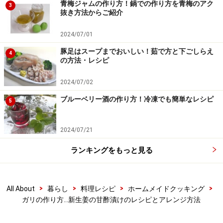
青梅ジャムの作り方！鍋での作り方を青梅のアク
3
を止めて冷まします。
抜き方法からご紹介
2024/07/01
豚足はスープまでおいしい！茹で方と下ごしらえ
4
の方法・レシピ
2024/07/02
ブルーベリー酒の作り方！冷凍でも簡単なレシピ
5
2024/07/21
ランキングをもっと見る
>
>
>
>
All About
暮らし
料理レシピ
ホームメイドクッキング
ガリの作り方…新生姜の甘酢漬けのレシピとアレンジ方法