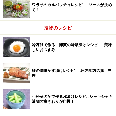
ワラサのカルパッチョレシピ……ソースが決め
て！
漬物のレシピ
冷凍卵で作る、卵黄の味噌漬けレシピ……美味
1mmの厚さに切る。
2
しいおつまみ！
1mmの厚さに切ります。スライサーを使うと手早く均等
に切れます。ザルに広げ、塩小さじ1を全体に振りま
鮭の味噌かす漬けレシピ……庄内地方の郷土料
す。
理
小松菜の茎で作る浅漬けレシピ…シャキシャキ
漬物の歯ざわりが自慢！