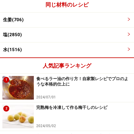
同じ材料のレシピ
生姜(706)
塩(2850)
水(1516)
人気記事ランキング
食べるラー油の作り方！自家製レシピでプロのよ
1
うな本格的仕上に
2024/07/01
完熟梅を冷凍して作る梅干しのレシピ
2
鍋に甘酢の材料を入れ、火にかける。
4
2024/05/02
鍋に甘酢の材料を入れ、火にかけます。沸騰したら、火