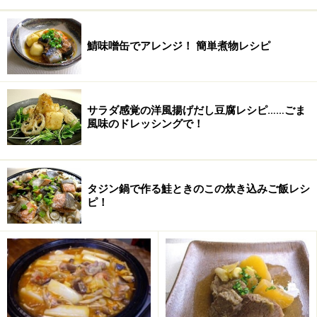
鯖味噌缶でアレンジ！ 簡単煮物レシピ
サラダ感覚の洋風揚げだし豆腐レシピ……ごま
風味のドレッシングで！
■
甘酢
酢
80ml
タジン鍋で作る鮭ときのこの炊き込みご飯レシ
砂糖
三温糖80g
ピ！
水
100ml
新生姜の甘酢漬けの作り方・手順
■
新生姜の甘酢漬け