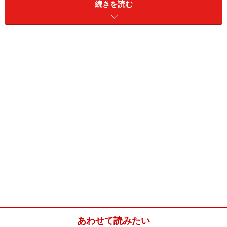
この甘酢漬けは玉ねぎのスライスと和えたり、アボカド
続きを読む
に加えたりとアレンジも楽しめます。細かく刻んで寿司
飯にしても美味しいですね。
新生姜の甘酢漬け(作りやすい分量)
■
新生姜の甘酢漬け
生姜
新生姜200g
塩
小さじ1
水
熱湯 500ml
あわせて読みたい