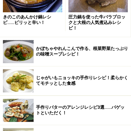
新生姜は小分けにして、皮は剥かず、汚れは指でこ
1
そげ取る。
きのこのあんかけ鍋レシ
圧力鍋を使った牛バラブロッ
ピ……ピリッと辛い！
クと大根の人気煮込みレシ
新生姜は小分けにして、皮は剥かず、汚れは指でこそげ
ピ！
取ります。赤い部分は美しい色が出るので、切り取らず
に使います。
かぼちゃやれんこんで作る、根菜野菜たっぷり
の味噌スープレシピ！
じゃがいもニョッキの手作りレシピ！柔らかく
てモチッとした食感
手作りバターのアレンジレシピ3選……バゲッ
トといただく！