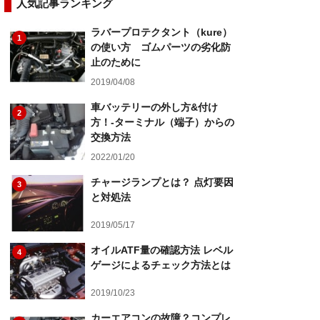
人気記事ランキング
ラバープロテクタント（kure）
1
の使い方 ゴムパーツの劣化防
止のために
2019/04/08
車バッテリーの外し方&付け
2
方！-ターミナル（端子）からの
交換方法
2022/01/20
チャージランプとは？ 点灯要因
3
と対処法
2019/05/17
オイルATF量の確認方法 レベル
4
ゲージによるチェック方法とは
2019/10/23
カーエアコンの故障？コンプレ