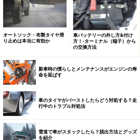
オートソック・布製タイヤ滑
車バッテリーの外し方&付け
り止めは本当に有効か
方！-ターミナル（端子）から
の交換方法
新車時の慣らしとメンテナンスがエンジンの寿
命を延ばす
しかし、事故で気が動転してしまい、映像を保存するの
車のタイヤがバーストしたらどう対処する？走
を忘れてしまうということも考えられます。
行中のトラブル対処法
そこで便利なのが、衝撃時や加速時など、前後の映像を
自動的に録画・保存してくれるセンサーの付いたドライ
雪道で車がスタックしたら？脱出方法とグッズ
ブレコーダーです。
を紹介