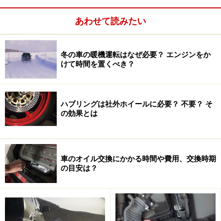
ドライブレコーダーの仕組み・種類
あわせて読みたい
冬の車の暖機運転はなぜ必要？ エンジンをか
ガイドおすすめの、ケンウッド DRV-610
けて時間を置くべき？
ドライブレコーダーはエンジンをかけると録画が開始さ
れ、運転中の映像を自動的に記録してくれます。これ
を、「常時録画」といいます。ドライブレコーダーには
ハブリングは社外ホイールに必要？ 不要？ そ
の効果とは
SDカードスロットが搭載されており、使用するSDカー
ドの容量によって録画・映像を保存できる時間が変わ
り、SDカードの容量がいっぱいになると、映像は自動的
車のオイル交換にかかる時間や費用、交換時期
に上書きされていく仕組みです。例えば、事故にあった
の目安は？
場合、録画した映像を保存しておかないと、上書きされ
てしまう可能性もあるわけです。