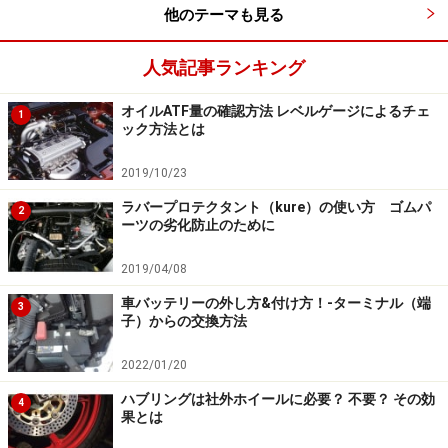
事故やトラブルを記録するので、画質は良いに越したこ
他のテーマも見る
とはないです。例えば、車の当て逃げをされてしまった
場合、ナンバープレートが解析出来ない可能性もあるか
人気記事ランキング
らです。フルHD画質のドライブレコーダーを選ぶのがベ
オイルATF量の確認方法 レベルゲージによるチェ
ストです。
1
ック方法とは
■
駐車時の監視機能
2019/10/23
ドライブレコーダーの中には、駐車している時でも映像
ラバープロテクタント（kure）の使い方 ゴムパ
2
ーツの劣化防止のために
を録画出来るものがあります。エンジンが停止すると内
蔵バッテリーに電源を切り替え録画を開始するタイプ
2019/04/08
と、車のバッテリーから電源を供給して、録画を開始す
車バッテリーの外し方&付け方！-ターミナル（端
3
るタイプの2つがあります。
子）からの交換方法
2022/01/20
注意しなければいけないのは、運転中は常時録画が可能
ですが、駐車時の録画可能時間は電源のタイプや機種の
ハブリングは社外ホイールに必要？ 不要？ その効
4
果とは
仕様によって様々です。駐車時も録画したいという方