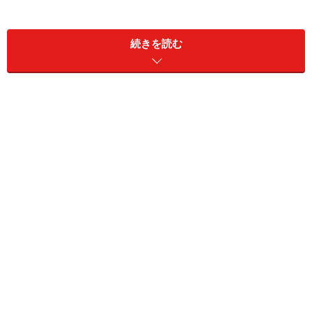
近は、トラブルの1つである、『煽り運転への抑止力』
としてドライブレコーダーの取り付けは増加傾向にあり
続きを読む
ます。