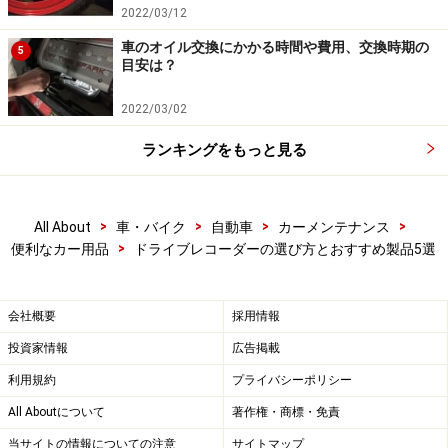
は、自分の購入するドライブレコーダーが何時間録画で
2022/03/12
きるか調べて、自分の希望に合ったものを選びましょう
車のオイル交換にかかる時間や費用、交換時期の
5
目安は？
■
録画時間
2022/03/02
ドライブレコーダーに搭載するSDカードの容量によっ
て、録画・映像を保存できる時間が変わります。SDカー
ランキングをもっと見る
ドの容量が大きいほど値段も高くなります。SDカードに
は、サイズや速度など様々な規格があるので、ドライブ
>
>
>
>
All About
車・バイク
自動車
カーメンテナンス
レコーダーが対応している規格のSDカードを選びましょ
>
便利なカー用品
ドライブレコーダーの選び方とおすすめ製品5選
う。
■
イベント録画・手動録画・その他の機能
会社概要
採用情報
前述したように、衝撃時や加速時など、前後の映像を自
投資家情報
広告掲載
動的に録画・保存してくれる「イベント録画」機能がつ
利用規約
プライバシーポリシー
いたものを購入するのを推奨します。また、ドライブレ
All Aboutについて
著作権・商標・免責
コーダーには、自分が録画したい部分だけを記録し、保
当サイトの情報についての注意
サイトマップ