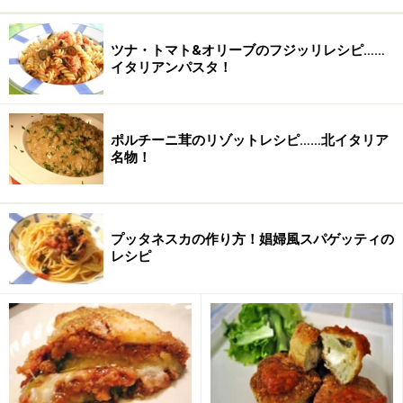
赤唐辛子
（鷹の爪） 2本
ツナ・トマト&オリーブのフジッリレシピ……
バジル
5～8枚
イタリアンパスタ！
塩
適量
イタリアンパセリ
適宜
ポルチーニ茸のリゾットレシピ……北イタリア
名物！
プッタネスカの作り方！娼婦風スパゲッティの
レシピ