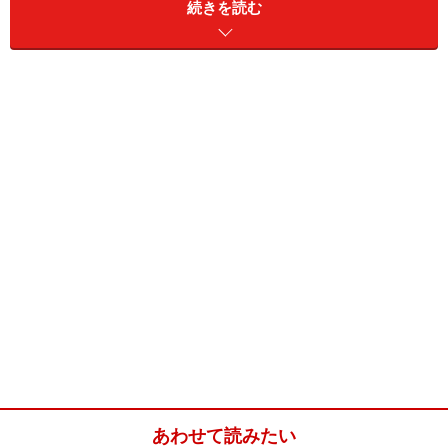
続きを読む
ペンネアラビアータ(2人分)
■
ペンネアラビアータの材料
ペンネ
200g
トマト水煮缶
200g
ニンニク
1/2片
オリーブオイル
大さじ2杯
あわせて読みたい