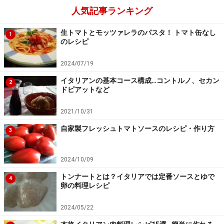
人気記事ランキング
生トマトとモッツァレラのパスタ！ トマト缶なし
1
のレシピ
アルデンテに茹であげたペンネとソースを絡める
4
2024/07/19
アルデンテに茹であげたペンネと3のソースを絡める。
パスタの茹で汁大さじ2杯（分量外）とEXVオリーブオイ
イタリアンの基本コース構成…コントルノ、セカン
2
ドピアットなど
ル大さじ1杯（分量外）を加えて混ぜ合わせて皿に盛
る。好みで刻んだイタリアンパセリを添える。
2021/10/31
自家製フレッシュトマトソースのレシピ・作り方
3
2024/10/09
トンナートとは？イタリアでは定番ソースとゆで
4
卵の料理レシピ
2024/05/22