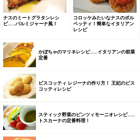
ペンネアラビアータの作り方・手順
ナスのミートグラタンレシ
コロッケみたいなナスのポル
ピ……パルミジャーナ風！
ペッティ！簡単なイタリアン
■
ペンネアラビアータの作り方
レシピ
小鍋にオリーブオイル、鷹の爪、ニンニクを入れ弱
1
火にかける
かぼちゃのマリネレシピ……イタリアンの前菜
定番
底が厚めの小鍋にオリーブオイル、鷹の爪、芯を取り除
いたニンニクを入れて弱火にかける。時々鍋を寄せて、
ニンニクを茹でる感じで泳がせる。
ビスコッティ レジーナの作り方！ 王妃のビス
コッティレシピ
スティック野菜のピンツィモーニオレシピ……
トスカーナの定番料理！