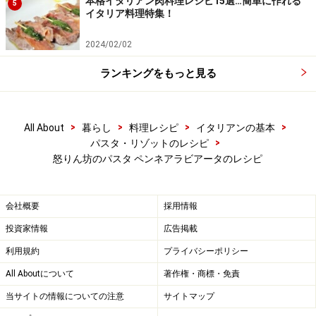
本格イタリアン肉料理レシピ15選…簡単に作れる
5
イタリア料理特集！
2024/02/02
ランキングをもっと見る
>
>
>
>
All About
暮らし
料理レシピ
イタリアンの基本
>
パスタ・リゾットのレシピ
怒りん坊のパスタ ペンネアラビアータのレシピ
ワンポイントアドバイス
会社概要
採用情報
お好みで野菜やお肉などを入れても美味しく頂けます。
投資家情報
広告掲載
また、すりおろしたパルミジャーノやペコリーノチーズ
利用規約
プライバシーポリシー
を添えても美味しく頂けます。
All Aboutについて
著作権・商標・免責
当サイトの情報についての注意
サイトマップ
※記事内容は執筆時点のものです。最新の内容をご確認くださ
い。