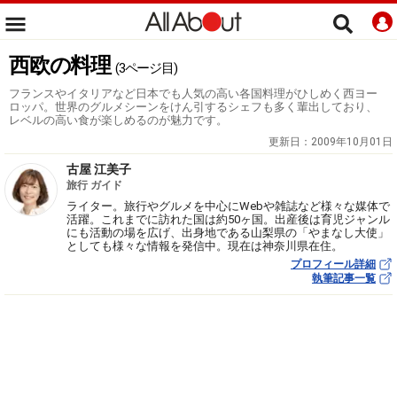
西欧の料理
(3ページ目)
フランスやイタリアなど日本でも人気の高い各国料理がひしめく西ヨー
ロッパ。世界のグルメシーンをけん引するシェフも多く輩出しており、
レベルの高い食が楽しめるのが魅力です。
更新日：
2009年10月01日
古屋 江美子
旅行 ガイド
ライター。旅行やグルメを中心にWebや雑誌など様々な媒体で
活躍。これまでに訪れた国は約50ヶ国。出産後は育児ジャンル
にも活動の場を広げ、出身地である山梨県の「やまなし大使」
としても様々な情報を発信中。現在は神奈川県在住。
プロフィール詳細
執筆記事一覧