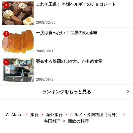
これぞ王道！ 本場ベルギーのチョコレート
3
2008/02/05
一度は食べたい！ 世界の5大珍味
4
2006/08/10
実在する映画のロケ地、かもめ食堂
5
2006/08/24
ランキングをもっと見る
>
>
>
>
All About
旅行
海外旅行
グルメ・各国料理（海外）
>
各国料理
西欧の料理