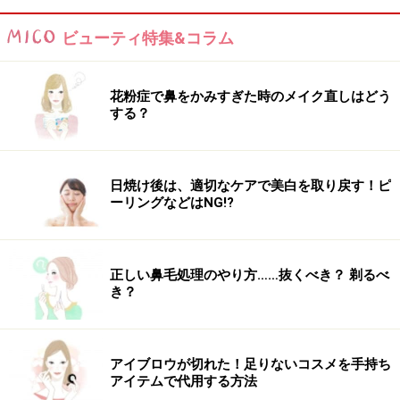
ビューティ特集&コラム
朝の体幹バランスエクササイズで分厚い脂
肪を脱ぐダイエット！
花粉症で鼻をかみすぎた時のメイク直しはどう
する？
立ったままでできるので、朝の支度が忙しくて家ででき
なかったときは、
オフィスや家事の合間
に実践して続け
ていきましょう！ 脂肪を落とすには、腹筋を意識してお
日焼け後は、適切なケアで美白を取り戻す！ピ
腹を凹ましておこなうのが効果アップの秘訣です。
ーリングなどはNG!?
分厚い脂肪を脱ぐ！「体験バランス」STEP１
正しい鼻毛処理のやり方……抜くべき？ 剃るべ
き？
分厚い脂肪を脱ぐ！「体験バランス」STEP２
アイブロウが切れた！足りないコスメを手持ち
アイテムで代用する方法