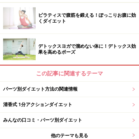
ピラティスで腹筋を鍛える！ぽっこりお腹に効
1） 仰向けになり、両脚をそろえて軽く持ち上げる
くダイエット
2） 次に、息を吐きながら、勢いをつけずに腰とお尻を
持ち上げる
デトックスヨガで溜めない体に！デトックス効
果を高めるポーズ
3） 1と2の動きを1セットとして、ゆっくり5～10セット
おこなう
この記事に関連するテーマ
【ポイント】
パーツ別ダイエット方法の関連情報
・10回できない人は、回数を減らして5回からはじめま
清香式 1分アクションダイエット
す
・脚を持ち上げると腰が痛い時は、お休みします
みんなの口コミ・パーツ別ダイエット
・息を吐くときはお腹をできるだけへこませて（ドロー
イン）します
他のテーマも見る