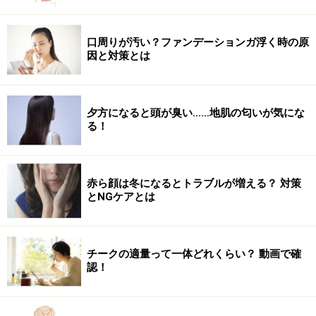
1） 肩幅でタオルを持ち両腕を持ち上げ、両脚をそろえ
て背筋を伸ばす。息を吸って準備
口周りが汚い？ファンデーションガ浮く時の原
因と対策とは
2） 息を吐きながら、かかとを上げてつま先立ちをし、
背筋を高く持ちあげる
夕方になると頭が臭い……地肌の匂いが気にな
3） 1と2を1セットとして、グラグラしないようバランス
る！
をとりながら5～10セットおこなう
【ポイント】
赤ら顔は冬になるとトラブルが増える？ 対策
とNGケアとは
・10回できない人は、回数を減らして5回からはじめま
す
・膝や背中が曲がらないよう、背筋を伸ばしておこない
チークの適量って一体どれくらい？ 動画で確
ます
認！
・おしりをキュッと締めるとより効果的です