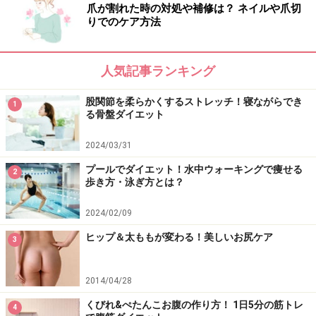
爪が割れた時の対処や補修は？ ネイルや爪切
脂肪を脱ぐための体幹エクササイズ、いかがでしたか？
りでのケア方法
夏までにくびれをつくりたいなら、まずはたるんだボデ
ィを引き締めていきましょうね！
人気記事ランキング
皮下脂肪は
ジワジワと落ちて
いきます。焦らず継続する
股関節を柔らかくするストレッチ！寝ながらでき
1
る骨盤ダイエット
ことが大切です。 毎朝できない日があっても、
少しづつ
こまめに
続けていきましょう！
2024/03/31
プールでダイエット！水中ウォーキングで痩せる
2
【関連記事】
歩き方・泳ぎ方とは？
痩せスイッチＯＮ！ウエストくびれをつくる体幹ねじり
2024/02/09
簡単ストレッチで、デスクワークしながらお腹痩せ！
ヒップ＆太ももが変わる！美しいお尻ケア
3
コアトレーニングとは！体幹を安定させて基礎代謝もUP
な筋トレ
2014/04/28
体幹トレーニングで太もも痩せ！筋トレで足を効果的に
くびれ&ぺたんこお腹の作り方！ 1日5分の筋トレ
4