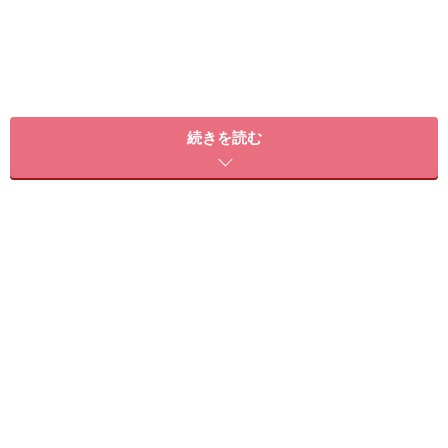
続きを読む
皮下脂肪は、その名の通り「皮下」に蓄えられるため、
内臓の周りにつく脂肪と違い、食べ過ぎなどすぐにつき
やすい脂肪とは異なり、代謝の低下とともに徐々につき
はじめ、
運動を伴わないと
なかなか減りません。
そこで今日は、毎朝3分の習慣でじわじわと分厚い皮下
脂肪を落とす
体幹エクササイズを指南
します！ 毎朝2週
間を目標に早速はじめていきましょう！