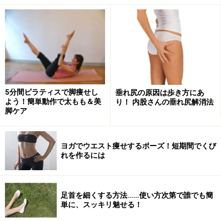
朝の腹筋エクササイズで分厚い脂肪を脱ぐ
ダイエット！
5分間ピラティスで脚痩せし
垂れ尻の原因は歩き方にあ
毎朝の習慣にするためベッドの中でもできる腹筋です。
よう！簡単動作で太もも＆美
り！ 内股さんの垂れ尻解消法
重たい下半身を浮かせることで、ゴロゴロ寝たままなの
脚ケア
に、見た目よりしっかり
腹筋
を使ってくれます。ムリの
ない回数からはじめてくださいね。
ヨガでウエスト痩せするポーズ！短期間でくび
れを作るには
分厚い脂肪を脱ぐ！「腹筋」STEP１
足首を細くする方法……使い方次第で誰でも簡
単に、スッキリ魅せる！
分厚い脂肪を脱ぐ！「腹筋」STEP２