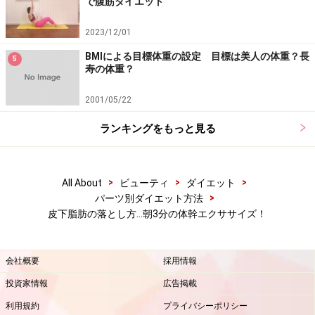
で腹筋ダイエット
引き締めよう
2023/12/01
忙しいアラフォー女性におすすめ！体幹1分ピラティス
BMIによる目標体重の設定 目標は美人の体重？長
5
寿の体重？
※記事内容は執筆時点のものです。最新の内容をご確認くださ
い。
2001/05/22
※ダイエットは個人の体質、また、誤った方法による実践に起因
して体調不良を引き起こす場合があります。実践の際には、必ず
ランキングをもっと見る
自身の体質及び健康状態を十分に考慮したうえで、正しい方法で
おこなってください。また、全ての方への有効性を保証するもの
ではありません。
>
>
>
All About
ビューティ
ダイエット
>
パーツ別ダイエット方法
【編集部おすすめの購入サイト】
皮下脂肪の落とし方…朝3分の体幹エクササイズ！
Amazonで人気のダイエット用品をチェック！
会社概要
採用情報
楽天市場で人気のダイエット用品をチェック！
投資家情報
広告掲載
利用規約
プライバシーポリシー