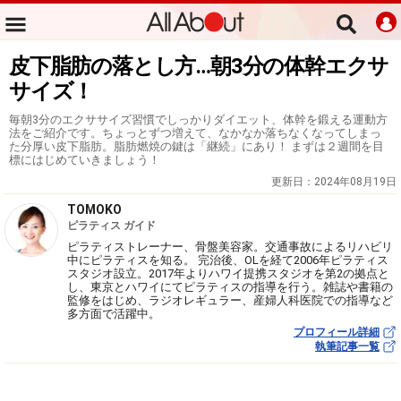
皮下脂肪の落とし方…朝3分の体幹エクサ
サイズ！
毎朝3分のエクササイズ習慣でしっかりダイエット、体幹を鍛える運動方
法をご紹介です。ちょっとずつ増えて、なかなか落ちなくなってしまっ
た分厚い皮下脂肪。脂肪燃焼の鍵は「継続」にあり！ まずは２週間を目
標にはじめていきましょう！
更新日：
2024年08月19日
TOMOKO
ピラティス ガイド
ピラティストレーナー、骨盤美容家。交通事故によるリハビリ
中にピラティスを知る。 完治後、OLを経て2006年ピラティス
スタジオ設立。2017年よりハワイ提携スタジオを第2の拠点と
し、東京とハワイにてピラティスの指導を行う。雑誌や書籍の
監修をはじめ、ラジオレギュラー、産婦人科医院での指導など
多方面で活躍中。
プロフィール詳細
執筆記事一覧