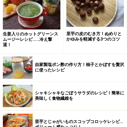
黒豆
乾燥黒豆 50ｇ
水
400ｍｌ
里芋の皮のむき方！ぬめりと
生姜入りのホットグリーンス
きび砂糖
60ｇ
かゆみを軽減する3つのコツ
ムージーレシピ……冷え撃
退！
塩
ひとつまみ
重曹
ひとつまみ
自家製塩ポン酢の作り方！柚子とかぼすを贅沢
に使ったレシピ
保温水筒で作る黒豆の作り方・手順
■
黒豆の煮物を作る
シャキシャキなごぼうサラダのレシピ！簡単に
美味しく食物繊維を
使用する保温水筒の仕様目安
1
容量は350～500mlほどの小型の保温水筒です。保温効力
に1時間後86℃以上とあるものを使うようにしてくださ
里芋とじゃがいものスコップコロッケレシピ…