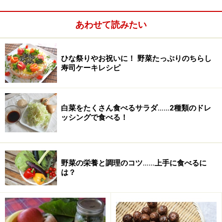
あわせて読みたい
ひな祭りやお祝いに！ 野菜たっぷりのちらし
寿司ケーキレシピ
3.仕上げに鍋で煮る（1～2時間・差し水をしながら焦げ
付かないよう見張る）
4.冷ます（20分以上）
白菜をたくさん食べるサラダ……2種類のドレ
ッシングで食べる！
保温水筒を活用すると、焦げ付かないよう見ている時間
がグッと減らせます。水筒で作るため、少量しか作れま
せんが、ぜひお試しください。
野菜の栄養と調理のコツ……上手に食べるに
は？
保温水筒で作る黒豆(2人分)
■
黒豆の煮物