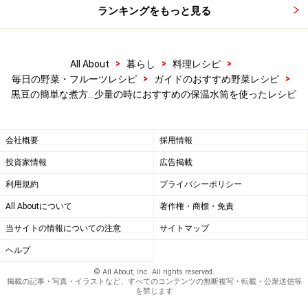
ランキングをもっと見る
豆がふっくらと膨らんでいます。煮汁と黒豆を小鍋に入
れ、沸騰させたら弱火にして、5分ほど煮ます。
水筒には再度熱湯を注いで保温しておきます。
>
>
>
All About
暮らし
料理レシピ
>
>
毎日の野菜・フルーツレシピ
ガイドのおすすめ野菜レシピ
黒豆の簡単な煮方…少量の時におすすめの保温水筒を使ったレシピ
会社概要
採用情報
投資家情報
広告掲載
利用規約
プライバシーポリシー
All Aboutについて
著作権・商標・免責
当サイトの情報についての注意
サイトマップ
ヘルプ
© All About, Inc. All rights reserved.
掲載の記事・写真・イラストなど、すべてのコンテンツの無断複写・転載・公衆送信等
を禁じます