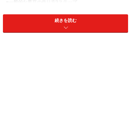
■一般的な黒豆の作り方3ステップ
1.黒豆をシロップで戻す（8時間）
2.黒豆を柔らかく煮る（4～6時間・差し水をしながら焦
続きを読む
げ付かないよう見張る）
3.冷ます（20分以上）
※火加減が強いと、皮が破れることがある。
■保温水筒を使った場合の4ステップ
1.水筒内で、黒豆をシロップで戻す（3時間）
2.黒豆を水筒内で煮る（4～5時間・見張る必要なし）