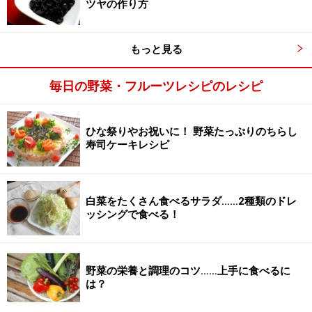
ツヤの作り方
もっと見る
毎日の野菜・フルーツレシピのレシピ
豆を洗う
2
黒豆を洗い、水気を切ります。
ひな祭りやお祝いに！ 野菜たっぷりのちらし
水筒は熱湯を入れて、保温しておきます。
寿司ケーキレシピ
白菜をたくさん食べるサラダ……2種類のドレ
ッシングで食べる！
野菜の栄養と調理のコツ……上手に食べるに
は？