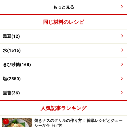
もっと見る
同じ材料のレシピ
黒豆(12)
水(1516)
きび砂糖(168)
煮汁で黒豆を戻す
3
塩(2850)
小鍋に水、砂糖、塩、重曹を入れて煮立たせます。（以
下、煮汁と呼びます）
重曹(36)
水筒のお湯を捨て、黒豆と煮汁を注ぎ入れ、蓋をしま
す。水筒内で3時間かけて黒豆を戻します。
人気記事ランキング
焼きナスのグリルの作り方！ 簡単レシピとジュー
水筒を使わず、8時間かけて戻してもOKです。
1
シーな仕上げ方