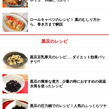
ボリューム感たっぷり！
い。
豆を入れる前は、必ず熱湯を入れて、水筒を温めておく
ようにします。
ロールキャベツのレシピ！ 葉のむしり方か
ら、巻き方まで解説
黒豆のレシピ
黒豆豆乳寒天のレシピ……ダイエット効果バッ
チリ⁉
黒豆の簡単な煮方…少量の時におすすめの保温
水筒を使ったレシピ
黒豆の圧力鍋でのレシピ！人気のふっくらツヤ