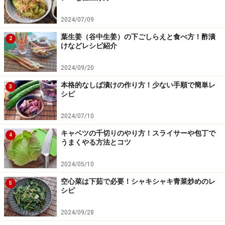
2024/07/09
葉生姜（谷中生姜）の下ごしらえと食べ方！酢漬
2
けなどレシピ紹介
2024/09/20
本格的なしば漬けの作り方！少ない手順で簡単レ
3
シピ
2024/07/10
キャベツの千切りのやり方！スライサーや包丁で
4
うまくやる方法とコツ
2024/05/10
空心菜は下茹で必要！シャキシャキ青菜炒めのレ
5
シピ
2024/09/28
戻った黒豆を煮る
4