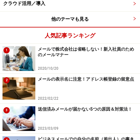
クラウド活用／導入
マイナンバーが漏えいして発覚すると罰則規定があるの
で、中小企業でマイナンバーを集めるのは実質的には社
他のテーマも見る
長、もしくは経理・総務担当の奥さん、息子など役員に
人気記事ランキング
なっている親族となります。誰が担当するか、またマイ
ナンバーの収集目的を従業員などに呈示しないといけな
メールで株式会社は省略しない！新入社員のため
1
いので、ネットなどで雛形を調べて作成しておきます。
のメールマナー
2020/10/20
関連ガイド記事
メールの表示名に注意！アドレス帳登録の留意点
2
一人親方は注意？本当は怖いマイナンバー法人番号
2022/02/22
マイナンバー制度が企業に与える影響
送信済みメールが届かない5つの原因＆対策法！
3
※記事内容は執筆時点のものです。最新の内容をご確認くださ
2023/03/09
い。
ビジネスメールでの自分の名前（差出人）の書き