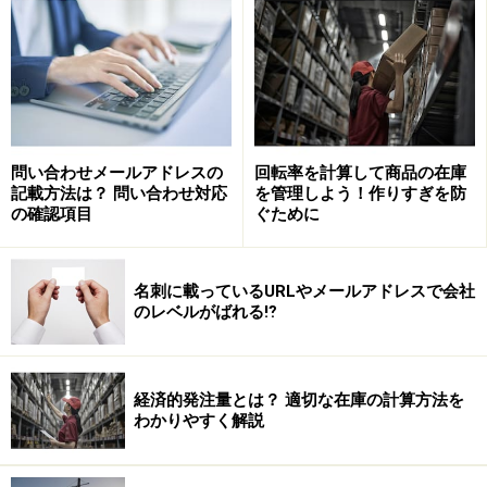
業務を社労士や税理士に依頼していて、相手が個人事業
の場合にもマイナンバーが必要となります。相手が法人
なら公表されている法人番号を書けばOKです。
問い合わせメールアドレスの
回転率を計算して商品の在庫
記載方法は？ 問い合わせ対応
を管理しよう！作りすぎを防
マイナンバーが集まらなかったらどうした
の確認項目
ぐために
らよい
名刺に載っているURLやメールアドレスで会社
のレベルがばれる⁉
扶養控除申告書や源泉徴申告書類にマイナンバーが抜けてい
ても税務署は受理します
経済的発注量とは？ 適切な在庫の計算方法を
わかりやすく解説
毎日、顔をあわせている従業員なら、”まだ出ていない
よ”と言えるので集めるのは大丈夫ですが、1ケ月前に辞