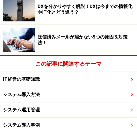
めたアルバイトにマイナンバーの提供を求めたが返事が
DXを分かりやすく解説！DXは今までの情報化
ない、従業員の扶養家族が”出すのがいやだ”と言って出
やIT化とどう違う？
してこないといった場合は、マイナンバーの提供依頼し
た日付や経過を記録しておけばかまいません。
送信済みメールが届かない5つの原因＆対策
法！
扶養控除申告書や源泉徴収票などにマイナンバーが抜け
ていても税務署などは受理します。さすがにマイナンバ
ーが全部、空白の場合は税務署もネチネチ言ってくると
この記事に関連するテーマ
思いますが、受理はします。
IT経営の基礎知識
扶養控除等申告書や源泉徴収票は７年間保管義務があり
システム導入方法
ますので、集めたマイナンバーのコピーなどもその期間
は保管しなければなりません。会社の金庫などにいれる
システム運用管理
か、税理士事務所でマイナンバーを預かるサービスをし
ているところもあるので、問い合わせてみたらよいでし
システム導入事例
ょう。