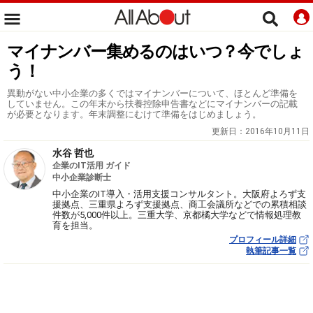
マイナンバー集めるのはいつ？今でしょ
う！
異動がない中小企業の多くではマイナンバーについて、ほとんど準備を
していません。この年末から扶養控除申告書などにマイナンバーの記載
が必要となります。年末調整にむけて準備をはじめましょう。
更新日：
2016年10月11日
水谷 哲也
企業のIT活用 ガイド
中小企業診断士
中小企業のIT導入・活用支援コンサルタント。大阪府よろず支
援拠点、三重県よろず支援拠点、商工会議所などでの累積相談
件数が5,000件以上。三重大学、京都橘大学などで情報処理教
育を担当。
プロフィール詳細
執筆記事一覧