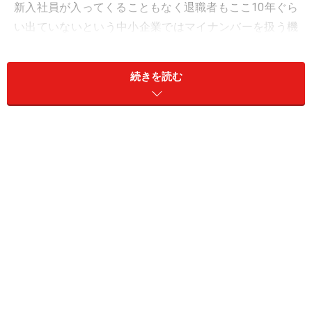
新入社員が入ってくることもなく退職者もここ10年ぐら
い出ていないという中小企業ではマイナンバーを扱う機
会がありません。結果的にマイナンバーに関してはほっ
たらかしという企業がたくさんあります。なかには使わ
続きを読む
ないからとせっかく集めたマイナンバー通知書のコピー
を従業員に返したところもあります。
でも提出書類にマイナンバーを書くのはこれからです。
集めるなら今です！
誰からマイナンバーを集めるのか
マイナンバー通知書、マイナンバーカード、マイナンバ
ーが書かれた住民票のコピーのいずれかを集めなければ
なりません。まずは従業員、次に扶養家族です。中小企
業の場合、従業員は長年勤務していて、よく知っている