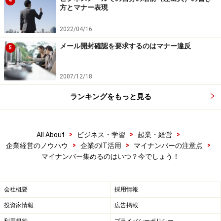
4
方とマナー表現
【編集部おすすめの購入サイト】
2022/04/16
Amazonで企業経営関連の書籍をチェック！
メール開封確認を要求するのはマナー違反
5
楽天市場で企業経営関連の書籍をチェック！
2007/12/18
ランキングをもっと見る
>
>
>
All About
ビジネス・学習
起業・経営
>
>
>
企業経営のノウハウ
企業のIT活用
マイナンバーの注意点
マイナンバー集めるのはいつ？今でしょう！
会社概要
採用情報
投資家情報
広告掲載