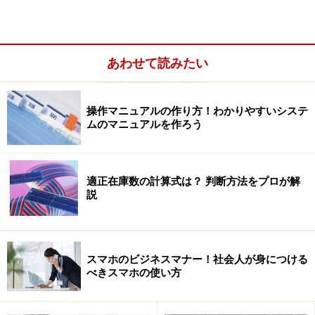
ので本人確認は顔パスでOKです。扶養家族の場合は従業
員が本人確認をすることになっていますので、会社とし
て本人確認は不要です。
あわせて読みたい
少しやっかいなのがパートやアルバイト。従業員のよう
操作マニュアルの作り方！わかりやすいシステ
に長年、働いている人はよく知っているので顔パスでよ
ムのマニュアルを作ろう
いでしょうが、１ケ月前に入ったばかりといった場合は
身元確認書（運転免許証のコピーなど）を集めておいた
方が無難です。1ケ月前に辞めたアルバイトのマイナン
適正在庫数の計算式は？ 判断方法をプロが解
バーも収集対象になります。
説
また従業員に販売士3級の資格を取らせたいから社内研
修のために外部講師を招いたような場合、外部講師に支
スマホのビジネスマナー！社会人が身につける
べきスマホの使い方
払った額を支払調書に記載して税務署に出さないといけ
ませんので外部講師のマイナンバーと身元確認書が必要
となります。