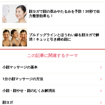
顔ヨガで顔の歪みやたるみを予防！30秒で自
力整形効果も！
顔を外に開くイメージ
ぱぁっと優しく顔を開きます。急いでぱっではなく、ゆ
ブルドッグラインとほうれい線を顔ヨガで解
消！キュッと引き締め顔に
っくりと開くのがポイントです。口角を軽く上げて、優
しい笑顔をつくりましょう。
この記事に関連するテーマ
小顔マッサージの基本
上手く行うためのワンポイント
1分小顔マッサージの方法
小顔・顔やせ・顔のむくみ解消法
指を添えてもOK
顔ヨガ
どうしても口を上手に動かせない人は、指を軽く添えて