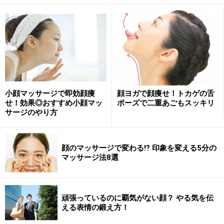
思い切り回すのがコツ
口をすぼめて、ぐるぐると思い切り回します。上は鼻、
下はあごに届くくらいが目安です。
小顔マッサージで即効顔痩
顔ヨガで顔痩せ！トカゲの舌
せ！効果◎おすすめ小顔マッ
ポーズで二重あごもスッキリ
サージのやり方
伸ばした側のほおが平らになっているかチェック
顔のマッサージで変わる⁉ 印象を変える5分の
マッサージ法8選
横は反対のほおが平らになるくらいまで回しましょう。
頑張っているのに覇気がない顔？ やる気を伝
える表情の鍛え方！
2：ぱぁっと顔を優しく開く