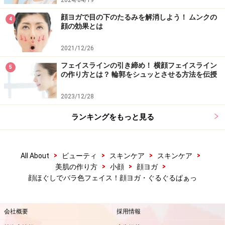
2024/04/19
※記事内容は執筆時点のものです。最新の内容をご確認くださ
い。
顔ヨガで目の下のたるみを解消しよう！ ムンクの
※個人の体質、また、誤った方法による実践に起因して肌荒れや
4
顔の効果とは
不調を引き起こす場合があります。実践の際には、必ず自身の体
質及び健康状態を十分に考慮し、正しい方法で行ってください。
また、全ての方への有効性を保証するものではありません。
2021/12/26
フェイスラインの引き締め！ 横顔フェイスライン
5
の作り方とは？ 輪郭をシュッとさせる方法を伝授
【編集部おすすめの購入サイト】
2023/12/28
Amazonで小顔グッズをチェック！
ランキングをもっと見る
楽天市場で小顔対策用品をチェック！
>
>
>
>
All About
ビューティ
スキンケア
スキンケア
>
>
>
美肌の作り方
小顔
顔ヨガ
顔ほぐしでバラ色フェイス！顔ヨガ・ぐるぐるぱぁっ
会社概要
採用情報