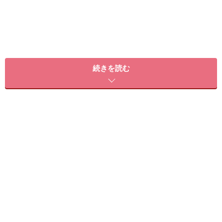
続きを読む
口周りをほぐすと顔全体がほぐれる
口周りの筋肉を使い、ぱっと花が開いたように顔筋を解
放させることで顔全体の緊張をときほぐします。血流も
よくなり、顔がやわらかくなったのを実感できるはず。
今回鍛えるのはこの筋肉。口周りの筋肉とつながってい
る顔筋が多いので、全体がほぐれます。朝のメイク前に