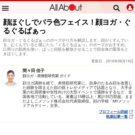
顔ほぐしでバラ色フェイス！顔ヨガ・ぐ
るぐるぱぁっ
顔ヨガ・ぐるぐるぱぁっのポーズやり方を解説します。顔がくすんでい
る、むくんでいると感じたら『ぐるぐるぱぁっ』のポーズがおすすめ。
口周りの筋肉を使い、ぱっと顔筋を解放させることで顔全体の緊張をと
きほぐします。
更新日：
2016年08月19日
間々田 佳子
顔ヨガ・表情筋研究家 ガイド
顔ヨガ講師を経て、表情筋研究家に。自身のたるみ顔を改善し
た経験を踏まえた顔の筋トレがメディアで話題となり、大手企
業の社員研修や女性向けの大型イベントで講師をするなど、全
国各地で活動している。著書は15冊以上・累計55万部超。まま
だよしこメソッド株式会社代表取締役。顔の学校「MYメソッ
ドアカデミー」主宰。
プロフィール詳細
執筆記事一覧