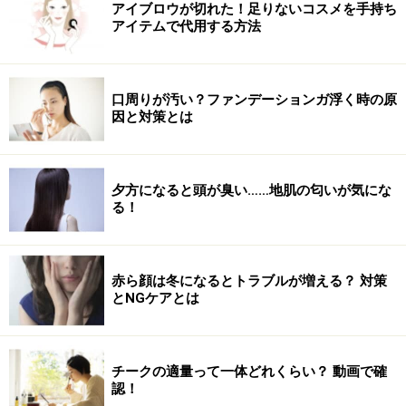
【特集】顔ヨガでマイナス10歳顔を目指す
アイブロウが切れた！足りないコスメを手持ち
アイテムで代用する方法
顔ヨガでマイナス10歳は叶う!?基本の顔筋チェック
顔ほぐしでバラ色フェイス！顔ヨガ・ぐるぐるぱぁっ
口周りが汚い？ファンデーションガ浮く時の原
とにかく小顔になりたいなら！顔ヨガびっくりスマイル
因と対策とは
目の下のクマやたるみを解消する顔ヨガ！ムンクの顔
顔ヨガ・トカゲの舌ポーズで二重あごもスッキリ！
夕方になると頭が臭い……地肌の匂いが気にな
る！
憎きほうれい線を消す顔ヨガ！こめかみリフト
ほうれい線を伸ばし消す！顔ヨガ・ほうれい線プレス
赤ら顔は冬になるとトラブルが増える？ 対策
とNGケアとは
参考書籍
チークの適量って一体どれくらい？ 動画で確
みるみる若顔になることでTVや雑誌で話題の顔ヨガが更
認！
にパワーアップし、女性が最も気になる“たるみ"に集中