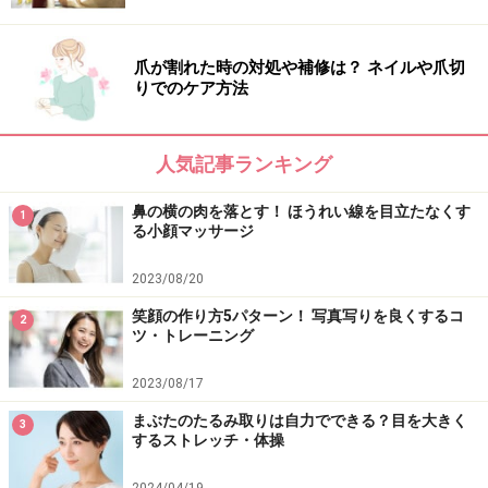
的に働きかけ、誰もが願う小顔に近づく最新ポーズを紹
介します。
爪が割れた時の対処や補修は？ ネイルや爪切
りでのケア方法
間々田佳子の顔ヨガで即たるみ上げ&小顔
人気記事ランキング
鼻の横の肉を落とす！ ほうれい線を目立たなくす
1
る小顔マッサージ
2023/08/20
笑顔の作り方5パターン！ 写真写りを良くするコ
2
ツ・トレーニング
Amazonで見る
2023/08/17
まぶたのたるみ取りは自力でできる？目を大きく
3
するストレッチ・体操